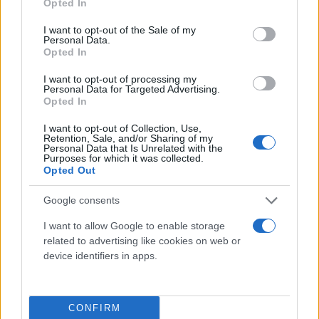
Opted In
use your data for below specified purposes in below Google
consent section.
I want to opt-out of the Sale of my
Personal Data.
Opted In
I want to opt-out of processing my
Personal Data for Targeted Advertising.
Βέλγιο: Τερματοφύλακας πέθανε μετά από
Opted In
απόκρουση πέναλτι
I want to opt-out of Collection, Use,
Retention, Sale, and/or Sharing of my
Μαρία
Personal Data that Is Unrelated with the
12.02.2023 12:20
Ευσταθίου
Purposes for which it was collected.
Opted Out
Google consents
I want to allow Google to enable storage
related to advertising like cookies on web or
device identifiers in apps.
CONFIRM