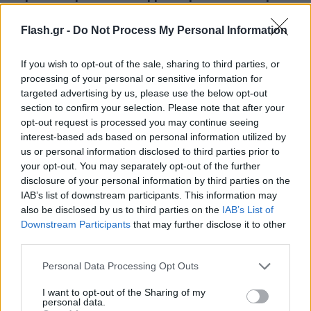
από το βολέ [vid]
Flash.gr -
Do Not Process My Personal Information
Τάνια
23.03.2023 10:55
Γκιώση
If you wish to opt-out of the sale, sharing to third parties, or
processing of your personal or sensitive information for
targeted advertising by us, please use the below opt-out
section to confirm your selection. Please note that after your
opt-out request is processed you may continue seeing
interest-based ads based on personal information utilized by
us or personal information disclosed to third parties prior to
your opt-out. You may separately opt-out of the further
disclosure of your personal information by third parties on the
IAB’s list of downstream participants. This information may
also be disclosed by us to third parties on the
IAB’s List of
Downstream Participants
that may further disclose it to other
third parties.
Please note that this website/app uses one or more Google
Personal Data Processing Opt Outs
services and may gather and store information including but
not limited to your visit or usage behaviour. You may click to
I want to opt-out of the Sharing of my
personal data.
grant or deny consent to Google and its third-party tags to