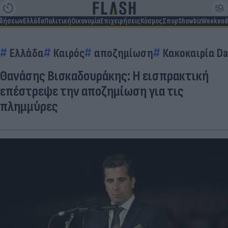
ιδήσεων
Ελλάδα
Πολιτική
Οικονομία
Επιχειρήσεις
Κόσμος
Σπορ
Showbiz
Weekend
Ελλάδα
Καιρός
αποζημίωση
Κακοκαιρία Da
Θανάσης Βισκαδουράκης: Η εισπρακτική
επέστρεψε την αποζημίωση για τις
πλημμύρες