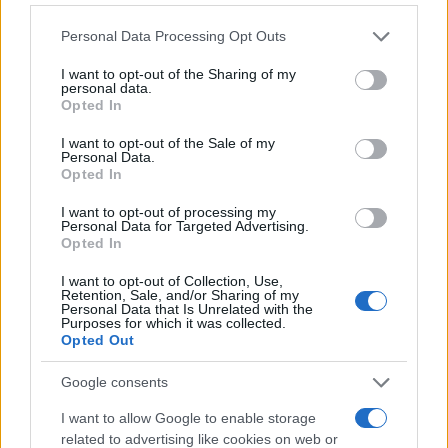
Please note that this website/app uses one or more Google
Personal Data Processing Opt Outs
services and may gather and store information including but
not limited to your visit or usage behaviour. You may click to
I want to opt-out of the Sharing of my
personal data.
grant or deny consent to Google and its third-party tags to
Opted In
use your data for below specified purposes in below Google
consent section.
I want to opt-out of the Sale of my
Personal Data.
Opted In
I want to opt-out of processing my
Personal Data for Targeted Advertising.
Opted In
I want to opt-out of Collection, Use,
Retention, Sale, and/or Sharing of my
Personal Data that Is Unrelated with the
Purposes for which it was collected.
Opted Out
Google consents
I want to allow Google to enable storage
related to advertising like cookies on web or