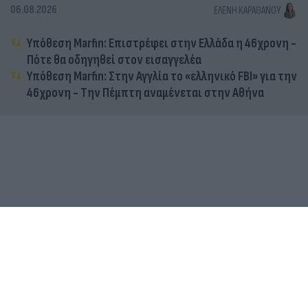
06.08.2026
ΕΛΈΝΗ ΚΑΡΑΘΆΝΟΥ
Υπόθεση Marfin: Επιστρέφει στην Ελλάδα η 46χρονη -
Πότε θα οδηγηθεί στον εισαγγελέα
Υπόθεση Marfin: Στην Αγγλία το «ελληνικό FBI» για την
46χρονη - Την Πέμπτη αναμένεται στην Αθήνα