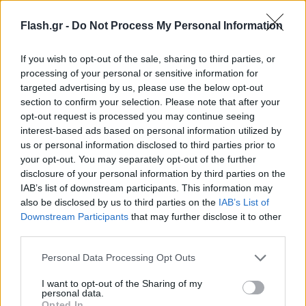
Εξηγεί ότι η ισχαιμία του μυοκαρδίου και το
Flash.gr -
Do Not Process My Personal Information
πνευμονικό οίδημα είναι δύο έννοιες γενικές,
οπότε πρέπει να διερευνηθεί ο μηχανισμός πίσω
If you wish to opt-out of the sale, sharing to third parties, or
από αυτές. Προς το παρόν τίποτα δεν μπορεί να
processing of your personal or sensitive information for
targeted advertising by us, please use the below opt-out
αποκλειστεί ως αιτία, ούτε ο κορονοϊός, στον
section to confirm your selection. Please note that after your
οποίο ο άτυχος φοιτητής ήταν θετικός.
opt-out request is processed you may continue seeing
interest-based ads based on personal information utilized by
us or personal information disclosed to third parties prior to
your opt-out. You may separately opt-out of the further
disclosure of your personal information by third parties on the
IAB’s list of downstream participants. This information may
also be disclosed by us to third parties on the
IAB’s List of
Downstream Participants
that may further disclose it to other
third parties.
Please note that this website/app uses one or more Google
Personal Data Processing Opt Outs
services and may gather and store information including but
not limited to your visit or usage behaviour. You may click to
I want to opt-out of the Sharing of my
personal data.
grant or deny consent to Google and its third-party tags to
Opted In