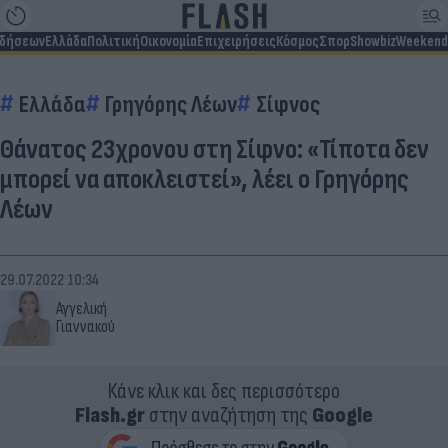
ιδήσεων
Ελλάδα
Πολιτική
Οικονομία
Επιχειρήσεις
Κόσμος
Σπορ
Showbiz
Weekend
Ελλάδα
Γρηγόρης Λέων
Σίφνος
Θάνατος 23χρονου στη Σίφνο: «Τίποτα δεν
μπορεί να αποκλειστεί», λέει ο Γρηγόρης
Λέων
29.07.2022 10:34
Αγγελική
Γιαννακού
Κάνε κλικ και δες περισσότερο
Flash.gr
στην αναζήτηση της
Google