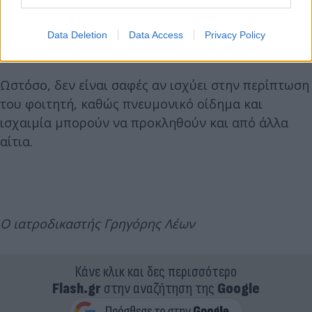
οδηγήσει σε έμφραγμα, δηλαδή ισχαιμία, που με τη
σειρά της μπορεί να προκαλέσει πνευμονικό
Data Deletion
Data Access
Privacy Policy
οίδημα.
Ωστόσο, δεν είναι σαφές αν ισχύει στην περίπτωση
του φοιτητή, καθώς πνευμονικό οίδημα και
ισχαιμία μπορούν να προκληθούν και από άλλα
αίτια.
Ο ιατροδικαστής Γρηγόρης Λέων
Κάνε κλικ και δες περισσότερο
Flash.gr
στην αναζήτηση της
Google