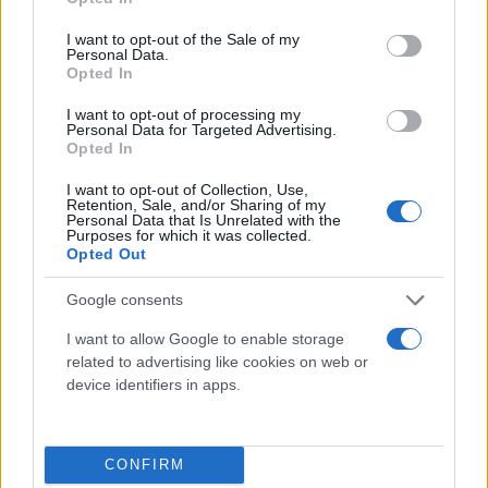
use your data for below specified purposes in below Google
consent section.
I want to opt-out of the Sale of my
Personal Data.
Opted In
I want to opt-out of processing my
Personal Data for Targeted Advertising.
Opted In
I want to opt-out of Collection, Use,
Retention, Sale, and/or Sharing of my
Personal Data that Is Unrelated with the
Purposes for which it was collected.
Opted Out
Google consents
I want to allow Google to enable storage
related to advertising like cookies on web or
device identifiers in apps.
Σημειώνεται πως ο κορονοϊός είναι δυνατό να
κάνει θρομβώσεις των στεφανιαίων αγγείων και να
CONFIRM