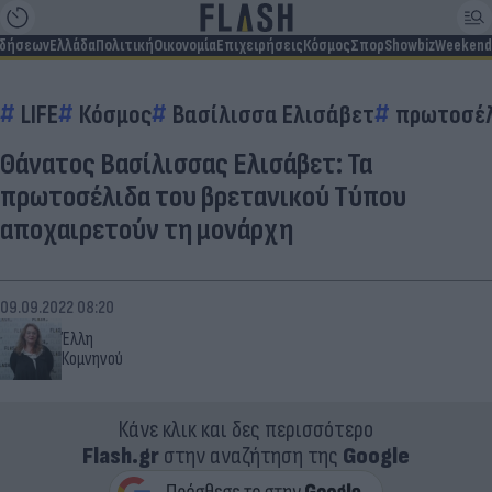
ιδήσεων
Ελλάδα
Πολιτική
Οικονομία
Επιχειρήσεις
Κόσμος
Σπορ
Showbiz
Weekend
LIFE
Κόσμος
Βασίλισσα Ελισάβετ
πρωτοσέ
Θάνατος Βασίλισσας Ελισάβετ: Τα
πρωτοσέλιδα του βρετανικού Τύπου
αποχαιρετούν τη μονάρχη
09.09.2022 08:20
Έλλη
Κομνηνού
Κάνε κλικ και δες περισσότερο
Flash.gr
στην αναζήτηση της
Google