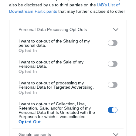
also be disclosed by us to third parties on the
IAB’s List of
Downstream Participants
that may further disclose it to other
third parties.
Please note that this website/app uses one or more Google
Personal Data Processing Opt Outs
services and may gather and store information including but
not limited to your visit or usage behaviour. You may click to
I want to opt-out of the Sharing of my
personal data.
grant or deny consent to Google and its third-party tags to
Η Daily Telegraph διάλεξε για τίτλο το απόφθεγμα
Opted In
use your data for below specified purposes in below Google
της βασίλισσας Ελισάβετ «η θλίψη είναι το τίμημα
consent section.
I want to opt-out of the Sale of my
που πληρώνουμε για την αγάπη».
Personal Data.
Opted In
I want to opt-out of processing my
Personal Data for Targeted Advertising.
Opted In
I want to opt-out of Collection, Use,
Retention, Sale, and/or Sharing of my
Personal Data that Is Unrelated with the
Purposes for which it was collected.
Η εφημερίδα Financial Times συνόψισε: «Η
Opted Out
βασίλισσα Ελισάβετ Β’, η μακροβιότερη μονάρχης
της Βρετανίας, πέθανε προκαλώντας πένθος στον
Google consents