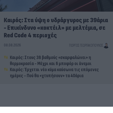
Καιρός: Στα ύψη ο υδράργυρος με 39άρια
- Επικίνδυνο «κοκτέιλ» με μελτέμια, σε
Red Code 4 περιοχές
08.08.2026
ΓΙΏΡΓΟΣ ΓΕΩΡΓΑΚΌΠΟΥΛΟΣ
Καιρός: Στους 38 βαθμούς «σκαρφαλώνει» η
θερμοκρασία - Μέχρι και 6 μποφόρ οι άνεμοι
Καιρός: Έρχεται νέο κύμα καύσωνα τις επόμενες
ημέρες - Πού θα «χτυπήσουν» τα 40άρια