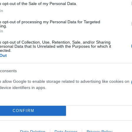
o opt-out of the Sale of my Personal Data.
In
to opt-out of processing my Personal Data for Targeted
ing.
In
o opt-out of Collection, Use, Retention, Sale, and/or Sharing
ersonal Data that Is Unrelated with the Purposes for which it
lected.
Out
consents
τέρα
o allow Google to enable storage related to advertising like cookies on
evice identifiers in apps.
τική εικόνα για το πώς πέρασε η οικογένεια την ημ
ην παραλία.
CONFIRM
Data Deletion
Data Access
Privacy Policy