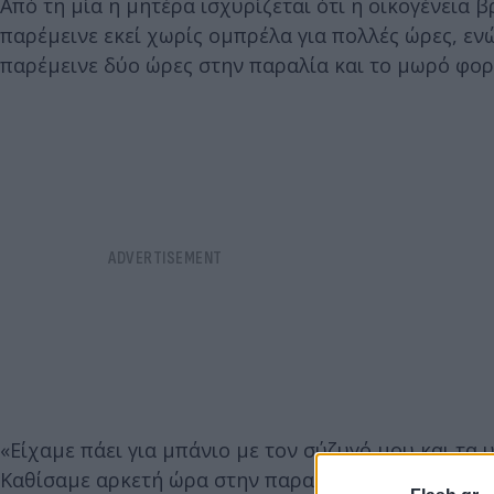
Από τη μία η μητέρα ισχυρίζεται ότι η οικογένεια 
παρέμεινε εκεί χωρίς ομπρέλα για πολλές ώρες, ενώ
παρέμεινε δύο ώρες στην παραλία και το μωρό φορ
«Είχαμε πάει για μπάνιο με τον σύζυγό μου και τα
Καθίσαμε αρκετή ώρα στην παραλία και ήμασταν όλ