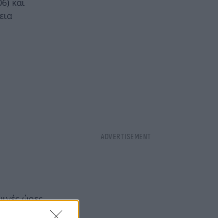
6) και
εια
ινές ώρες.
 μωρό