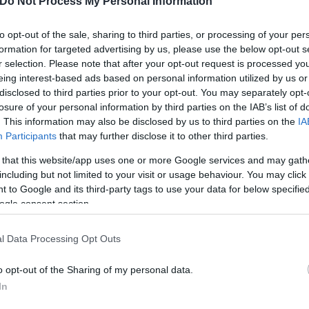
Do Not Process My Personal Information
 να πάω στο αυτοκίνητο, το οποίο ήταν σταθμευμέν
ους αστυνομικούς η μητέρα του βρέφους.
to opt-out of the sale, sharing to third parties, or processing of your per
formation for targeted advertising by us, please use the below opt-out s
r selection. Please note that after your opt-out request is processed y
eing interest-based ads based on personal information utilized by us or
disclosed to third parties prior to your opt-out. You may separately opt-
losure of your personal information by third parties on the IAB’s list of
. This information may also be disclosed by us to third parties on the
IA
Participants
that may further disclose it to other third parties.
 that this website/app uses one or more Google services and may gath
including but not limited to your visit or usage behaviour. You may click 
 to Google and its third-party tags to use your data for below specifi
: «Έκατσα εκεί για περίπου μισή ώρα και στη συνέ
ogle consent section.
άτητα, ότι δεν είναι πολύ καλά και ότι πρέπει να 
l Data Processing Opt Outs
λοι μαζί για το σπίτι».
o opt-out of the Sharing of my personal data.
In