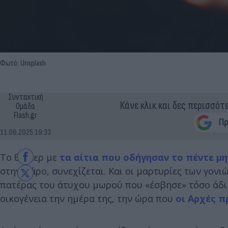
Φωτό: Unsplash
Συντακτική
Κάνε κλικ και δες περισσότ
Ομάδα
Flash.gr
11.06.2025 19:33
Το θρίλερ με
τα αίτια που οδήγησαν το πέντε μ
στην Πάρο, συνεχίζεται. Και οι μαρτυρίες των γον
πατέρας του άτυχου μωρού που «έσβησε» τόσο άδικ
οικογένεια την ημέρα της, την ώρα που
οι Αρχές π