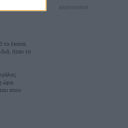
ό το έκανα,
διά, ήταν το
εγάλος
η ώρα.
 του στον