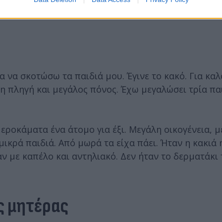
 να σκοτώσω τα παιδιά μου. Έγινε το κακό. Για καλ
η πληγή και μεγάλος πόνος. Έχω μεγαλώσει τρία παι
ροκάματα ένα άτομο για έξι. Μεγάλη οικογένεια, μ
ικρά παιδιά. Από μωρά τα είχα πάει. Ήταν η κακιά 
ν με καπέλο και αντηλιακό. Δεν ήταν το δερματάκι
ς μητέρας