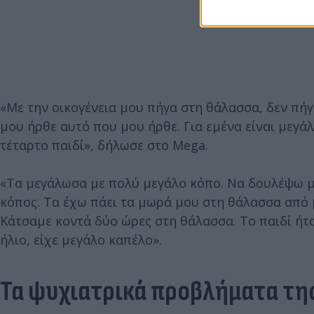
«Με την οικογένεια μου πήγα στη θάλασσα, δεν πήγα
μου ήρθε αυτό που μου ήρθε. Για εμένα είναι μεγάλ
τέταρτο παιδί», δήλωσε στο Mega.
«Τα μεγάλωσα με πολύ μεγάλο κόπο. Να δουλέψω με
κόπος. Τα έχω πάει τα μωρά μου στη θάλασσα από μ
Κάτσαμε κοντά δύο ώρες στη θάλασσα. Το παιδί ήτα
ήλιο, είχε μεγάλο καπέλο».
Τα ψυχιατρικά προβλήματα τη