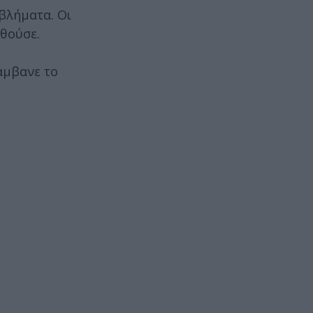
βλήματα. Οι
θούσε.
άμβανε το