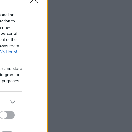
ο σε σημείο
sonal or
ection to
ou may
 personal
out of the
 downstream
B’s List of
er and store
to grant or
ed purposes
χεια
φύγουμε.