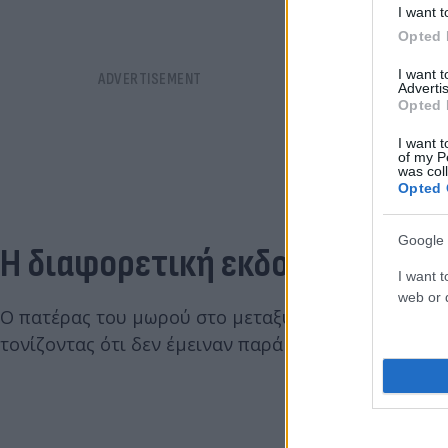
I want t
Opted 
I want 
Advertis
Opted 
I want t
of my P
was col
Opted 
Google 
Η διαφορετική εκδοχή του πα
I want t
web or d
Ο πατέρας του μωρού στο μεταξύ, δίνει μια διαφορε
τονίζοντας ότι δεν έμειναν παρά μόνο δύο ώρες στ