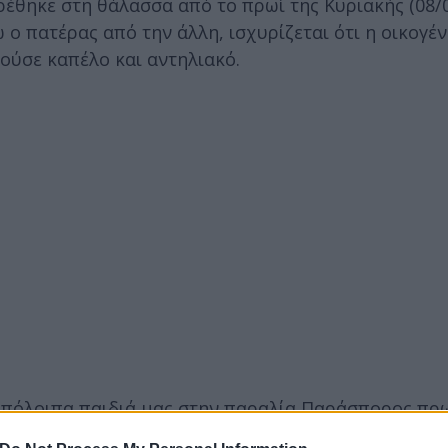
βρέθηκε στη θάλασσα από το πρωί της Κυριακής (08/0
 ο πατέρας από την άλλη, ισχυρίζεται ότι η οικογέν
ούσε καπέλο και αντηλιακό.
 υπόλοιπα παιδιά μας στην παραλία Παράσπορος πρω
ο το χρονικό διάστημα εκτεθειμένοι στον ήλιο. Το