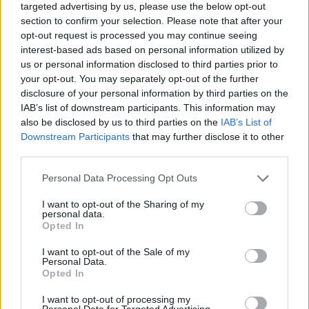
targeted advertising by us, please use the below opt-out
section to confirm your selection. Please note that after your
opt-out request is processed you may continue seeing
interest-based ads based on personal information utilized by
us or personal information disclosed to third parties prior to
your opt-out. You may separately opt-out of the further
disclosure of your personal information by third parties on the
IAB’s list of downstream participants. This information may
also be disclosed by us to third parties on the
IAB’s List of
Downstream Participants
that may further disclose it to other
third parties.
Please note that this website/app uses one or more Google
Personal Data Processing Opt Outs
services and may gather and store information including but
not limited to your visit or usage behaviour. You may click to
I want to opt-out of the Sharing of my
personal data.
grant or deny consent to Google and its third-party tags to
Στο δεύτερο μέρος της εκπομπής, ο Γρηγόρης
Opted In
use your data for below specified purposes in below Google
Αρναούτογλου συναντά για πρώτη φορά στο
consent section.
I want to opt-out of the Sale of my
«The 2Night Show» τη Μαρία Ναυπλιώτου. Η
Personal Data.
Opted In
αγαπημένη ηθοποιός εξηγεί γιατί την ενοχλούσε
στο παρελθόν το θέμα της ομορφιάς, μιλάει με
I want to opt-out of processing my
Personal Data for Targeted Advertising.