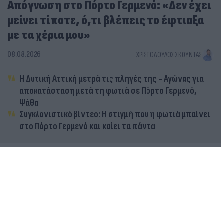
Απόγνωση στο Πόρτο Γερμενό: «Δεν έχει
μείνει τίποτε, ό,τι βλέπεις το έφτιαξα
με τα χέρια μου»
08.08.2026
ΧΡΙΣΤΌΔΟΥΛΟΣ ΣΚΟΎΝΤΑΣ
Η Δυτική Αττική μετρά τις πληγές της - Αγώνας για
αποκατάσταση μετά τη φωτιά σε Πόρτο Γερμενό,
Ψάθα
Συγκλονιστικό βίντεο: Η στιγμή που η φωτιά μπαίνει
στο Πόρτο Γερμενό και καίει τα πάντα