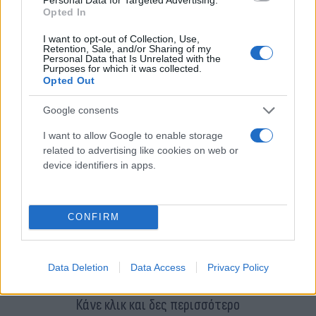
αγάπη για την τηλεόραση, που την έκανε γνωστή
Opted In
στο ευρύ κοινό, και για τη
I want to opt-out of Collection, Use,
δυσκολία της να τη συνδυάζει με το θέατρο. Γιατί
Retention, Sale, and/or Sharing of my
Personal Data that Is Unrelated with the
έπρεπε να αφήσει τον χορό για την υποκριτική;
Purposes for which it was collected.
Opted Out
Ποιος την παρότρυνε να ασχοληθεί με την
τηλεόραση και το σινεμά; Γιατί προτίμησε τους
Google consents
ρόλους
I want to allow Google to enable storage
ρεπερτορίου στο θέατρο και έβαλε στην άκρη τη
related to advertising like cookies on web or
δημοσιότητα και τα χρήματα; Τέλος, η Μαρία
device identifiers in apps.
Ναυπλιώτου εξηγεί γιατί πέρασε δύσκολα, όταν
υποδύθηκε τη Μαρία Κάλλας, και γιατί η
παράσταση «Φιλουμένα Μαρτουράνο», που
CONFIRM
πρωταγωνιστεί φέτος, έχει ξεχωριστή θέση στη
καρδιά.
Data Deletion
Data Access
Privacy Policy
Κάνε κλικ και δες περισσότερο