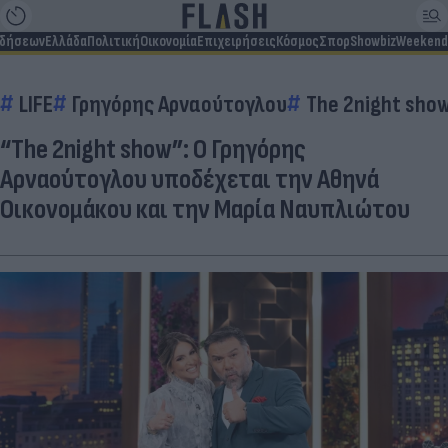
ιδήσεων
Ελλάδα
Πολιτική
Οικονομία
Επιχειρήσεις
Κόσμος
Σπορ
Showbiz
Weekend
LIFE
Γρηγόρης Αρναούτογλου
The 2night sho
“The 2night show”: Ο Γρηγόρης
Αρναούτογλου υποδέχεται την Αθηνά
Οικονομάκου και την Μαρία Ναυπλιώτου