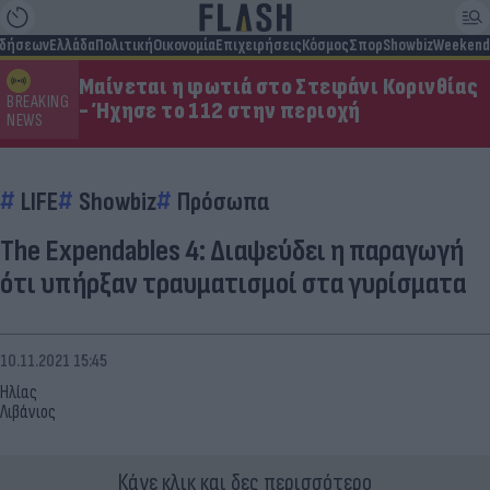
ιδήσεων
Ελλάδα
Πολιτική
Οικονομία
Επιχειρήσεις
Κόσμος
Σπορ
Showbiz
Weekend
Μαίνεται η φωτιά στο Στεφάνι Κορινθίας
BREAKING
- Ήχησε το 112 στην περιοχή
NEWS
LIFE
Showbiz
Πρόσωπα
The Expendables 4: Διαψεύδει η παραγωγή
ότι υπήρξαν τραυματισμοί στα γυρίσματα
10.11.2021 15:45
Ηλίας
Λιβάνιος
Κάνε κλικ και δες περισσότερο