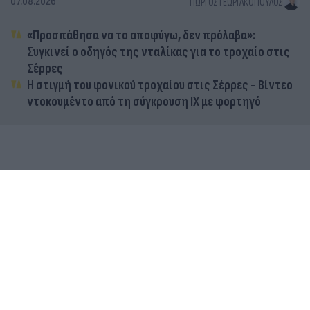
07.08.2026
ΓΙΏΡΓΟΣ ΓΕΩΡΓΑΚΌΠΟΥΛΟΣ
«Προσπάθησα να το αποφύγω, δεν πρόλαβα»:
Συγκινεί ο οδηγός της νταλίκας για το τροχαίο στις
Σέρρες
Η στιγμή του φονικού τροχαίου στις Σέρρες - Βίντεο
ντοκουμέντο από τη σύγκρουση ΙΧ με φορτηγό