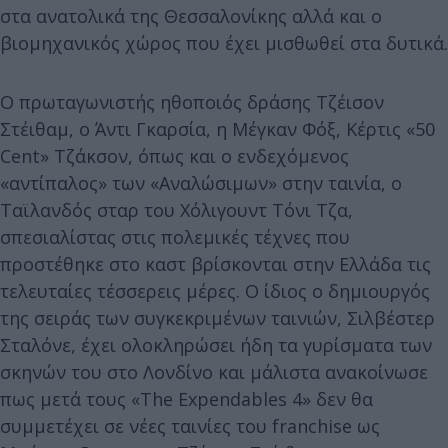
στα ανατολικά της Θεσσαλονίκης αλλά και ο
βιομηχανικός χώρος που έχει μισθωθεί στα δυτικά.
Ο πρωταγωνιστής ηθοποιός δράσης Τζέισον
Στέιθαμ, ο Άντι Γκαρσία, η Μέγκαν Φόξ, Κέρτις «50
Cent» Τζάκσον, όπως και ο ενδεχόμενος
«αντίπαλος» των «Αναλώσιμων» στην ταινία, ο
Ταϊλανδός σταρ του Χόλιγουντ Τόνι Τζα,
σπεσιαλίστας στις πολεμικές τέχνες που
προστέθηκε στο καστ βρίσκονται στην Ελλάδα τις
τελευταίες τέσσερεις μέρες. O ίδιος ο δημιουργός
της σειράς των συγκεκριμένων ταινιών, Σιλβέστερ
Σταλόνε, έχει ολοκληρώσει ήδη τα γυρίσματα των
σκηνών του στο Λονδίνο και μάλιστα ανακοίνωσε
πως μετά τους «The Expendables 4» δεν θα
συμμετέχει σε νέες ταινίες του franchise ως