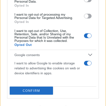
Personal Data.
Opted In
I want to opt-out of processing my
Personal Data for Targeted Advertising.
Opted In
Πραγματογνώμονας για το τροχαίο στις
I want to opt-out of Collection, Use,
Σέρρες: «Κάτι απέσπασε την προσοχή του
Retention, Sale, and/or Sharing of my
Personal Data that Is Unrelated with the
οδηγού»
Purposes for which it was collected.
Opted Out
07.08.2026
Google consents
I want to allow Google to enable storage
related to advertising like cookies on web or
device identifiers in apps.
CONFIRM