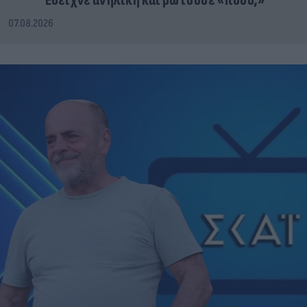
Έδειχνε ανήλικη και ρωτούσε «πόσο;»
07.08.2026