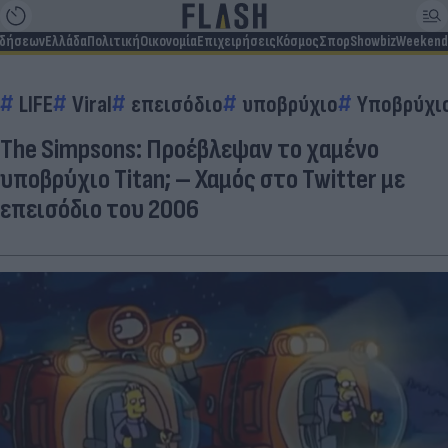
ιδήσεων
Ελλάδα
Πολιτική
Οικονομία
Επιχειρήσεις
Κόσμος
Σπορ
Showbiz
Weekend
LIFE
Viral
επεισόδιο
υποβρύχιο
Υποβρύχιο
The Simpsons: Προέβλεψαν το χαμένο
υποβρύχιο Titan; – Χαμός στο Twitter με
επεισόδιο του 2006