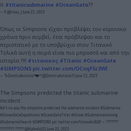
it
#titanicsubmarine
#OceanGate
??
— R (@rouu_)
June 22, 2023
Όπως οι Simpsons είχαν προβλέψει τον κορονοιο
χρόνια πριν συμβεί, έτσι πρόβλεψαν και το
περιστατικό με το υποβρύχιο στον Τιτανικό.
Τελικά αυτή η σειρά είναι πιο μπροστά και από την
ιστορία ?!!!
#τιτανικος
#Titanic
#OceanGate
#SIMPSONS
pic.twitter.com/OCnqFSc3Wl
— ♑DimitraAntonia?❤️? (@DimitraAntonia7)
June 22, 2023
The Simpsons predicted the titanic submarine
incident.
Ain’t no way the simpsons predicted the submarine incident
#Submarine
#OceanGateExpeditions
#OceanGateTitan
#Ocean
#Submarinemissing
#SubmarineSearch
#SIMPSONS
pic.twitter.com/Umsoahz8GP
— ???????
???????? ????? (@KalinduGS)
June 22, 2023