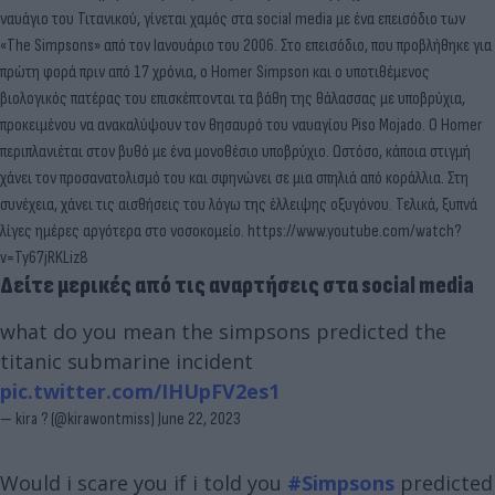
ναυάγιο του Τιτανικού, γίνεται χαμός στα social media με ένα επεισόδιο των
«The Simpsons» από τον Ιανουάριο του 2006. Στο επεισόδιο, που προβλήθηκε για
πρώτη φορά πριν από 17 χρόνια, ο Homer Simpson και ο υποτιθέμενος
βιολογικός πατέρας του επισκέπτονται τα βάθη της θάλασσας με υποβρύχια,
προκειμένου να ανακαλύψουν τον θησαυρό του ναυαγίου Piso Mojado. Ο Homer
περιπλανιέται στον βυθό με ένα μονοθέσιο υποβρύχιο. Ωστόσο, κάποια στιγμή
χάνει τον προσανατολισμό του και σφηνώνει σε μια σπηλιά από κοράλλια. Στη
συνέχεια, χάνει τις αισθήσεις του λόγω της έλλειψης οξυγόνου. Τελικά, ξυπνά
λίγες ημέρες αργότερα στο νοσοκομείο. https://www.youtube.com/watch?
v=Ty67jRKLiz8
Δείτε μερικές από τις αναρτήσεις στα social media
what do you mean the simpsons predicted the
titanic submarine incident
pic.twitter.com/IHUpFV2es1
— kira ? (@kirawontmiss)
June 22, 2023
Would i scare you if i told you
#Simpsons
predicted