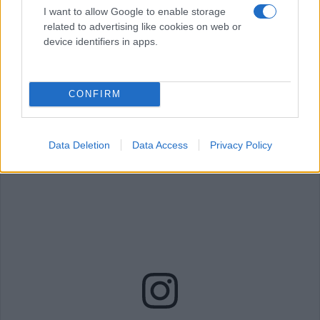
ατυχήματος, ο Ζιλ ένας συγγραφέας, παθαίνει
I want to allow Google to enable storage
related to advertising like cookies on web or
αμνησία. Η εδώ και πολλά χρόνια γυναίκα του Λίζα,
device identifiers in apps.
θα αναλάβει να επαναφέρει τη μνήμη του σχετικά
με εκείνον αλλά και εκείνη. Θα του πει όμως όλη
την αλήθεια;
CONFIRM
Data Deletion
Data Access
Privacy Policy