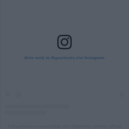
Δείτε αυτή τη δημοσίευση στο Instagram.
Η δημοσίευση κοινοποιήθηκε από @apostolis_totsikas_official