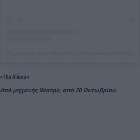
Η δημοσίευση κοινοποιήθηκε από το χρήστη Smaragda Karydi (@smaragda_karidi_official)
«The Aliens»
Από μηχανής θέατρο, από 20 Οκτωβρίου