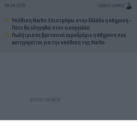
06.08.2026
ΓΙΆΝΝΗΣ ΚΈΜΜΟΣ
Υπόθεση Marfin: Επιστρέφει στην Ελλάδα η 46χρονη -
Πότε θα οδηγηθεί στον εισαγγελέα
Πωλήτρια σε βρετανικό αεροδρόμιο η 46χρονη που
κατηγορείται για την υπόθεση της Marfin