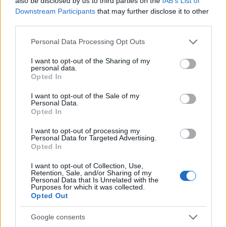
also be disclosed by us to third parties on the
IAB’s List of
Downstream Participants
that may further disclose it to other
third parties.
Please note that this website/app uses one or more Google
Personal Data Processing Opt Outs
services and may gather and store information including but
Η δημοσίευση κοινοποιήθηκε από το χρήστη THE ALIENS (@the.aliens_annie.baker_)
not limited to your visit or usage behaviour. You may click to
I want to opt-out of the Sharing of my
personal data.
grant or deny consent to Google and its third-party tags to
Opted In
use your data for below specified purposes in below Google
consent section.
I want to opt-out of the Sale of my
«Μικρά συζυγικά εγκλήματα»
Personal Data.
Opted In
Θέατρο Ανεσις, από 20 Οκτωβρίου
I want to opt-out of processing my
Personal Data for Targeted Advertising.
Opted In
Η συγκινητική και σκληρή ιστορία ενός ζευγαριού
με τα μάτια του σκηνοθέτη Σωτήρη Τσαφούλια,
I want to opt-out of Collection, Use,
Retention, Sale, and/or Sharing of my
ενώ στους πρωταγωνιστικούς ρόλους βλέπουμε
Personal Data that Is Unrelated with the
Purposes for which it was collected.
τον Άρη Λεμπεσόπουλο και τη Ναταλία Τσαλίκη.
Opted Out
Google consents
Υπόθεση:
Εξαιτίας ενός μυστηριώδους