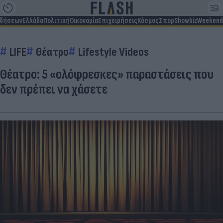
ιδήσεων
Ελλάδα
Πολιτική
Οικονομία
Επιχειρήσεις
Κόσμος
Σπορ
Showbiz
Weekend
LIFE
Θέατρο
Lifestyle Videos
Θέατρο: 5 «ολόφρεσκες» παραστάσεις που
δεν πρέπει να χάσετε