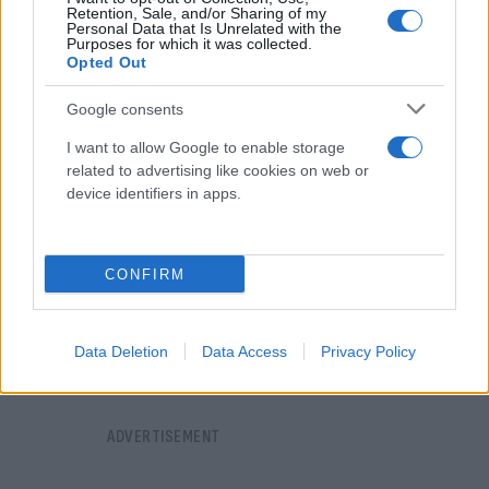
Retention, Sale, and/or Sharing of my
McCormick αναμένει ότι πολλοί περισσότεροι
Personal Data that Is Unrelated with the
Purposes for which it was collected.
υποψήφιοι θα διεκδικήσουν μια θέση.
Opted Out
Google consents
I want to allow Google to enable storage
related to advertising like cookies on web or
device identifiers in apps.
CONFIRM
Data Deletion
Data Access
Privacy Policy