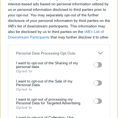
Το πτυχίο Bachelor of the Arts υπόσχεται στους
interest-based ads based on personal information utilized by
υποψήφιους φοιτητές την ευκαιρία να
us or personal information disclosed to third parties prior to
μετατρέψουν το χόμπι τους σε καριέρα κάνοντας
your opt-out. You may separately opt-out of the further
disclosure of your personal information by third parties on the
τους ειδικούς στη θεωρία και χρήση των μέσων
IAB’s list of downstream participants. This information may
κοινωνικής δικτύωσης ενώ μαθαίνουν πώς να
also be disclosed by us to third parties on the
IAB’s List of
συνδέονται με δημογραφικά στοιχεία-στόχους στο
Downstream Participants
that may further disclose it to other
third parties.
διαδίκτυο.
Please note that this website/app uses one or more Google
Personal Data Processing Opt Outs
services and may gather and store information including but
Οι εκπαιδευτές, λοιπόν, πρέπει να επικεντρωθούν
not limited to your visit or usage behaviour. You may click to
I want to opt-out of the Sharing of my
στις στρατηγικές πίσω από τη δημιουργία
personal data.
grant or deny consent to Google and its third-party tags to
Opted In
περιεχομένου και όχι στις ίδιες τις συγκεκριμένες
use your data for below specified purposes in below Google
consent section.
πλατφόρμες.
I want to opt-out of the Sale of my
Personal Data.
Opted In
Το πρόγραμμα πρόκειται να υποδεχτεί 40 φοιτητές
I want to opt-out of processing my
με τεχνολογικές γνώσεις το επόμενο έτος. Ωστόσο,
Personal Data for Targeted Advertising.
Opted In
δεδομένης της συντριπτικής δημοτικότητας του
θερινού μαθήματος του πανεπιστημίου, η Irene
I want to opt-out of Collection, Use,