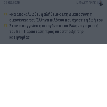
06.08.2026
ΜΑΡΊΑ ΚΑΤΡΙΝΆΚΗ
«Να αποκαλυφθεί η αλήθεια»: Στη Δικαιοσύνη η
οικογένεια του Έλληνα πιλότου που έχασε τη ζωή του
Στον εισαγγελέα η οικογένεια του Έλληνα χειριστή
του Bell: Παράσταση προς υποστήριξη της
κατηγορίας