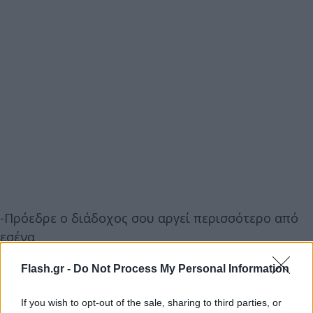
-Πρόεδρε ο διάδοχος σου αργεί περισσότερο από
εσένα
Flash.gr -
Do Not Process My Personal Information
-Έλα, Έλα. (Χαμόγελα). Δεν ψηφίσατε τον Ευκλείδη
να έρθει 5 λεπτά νωρίτερα
If you wish to opt-out of the sale, sharing to third parties, or