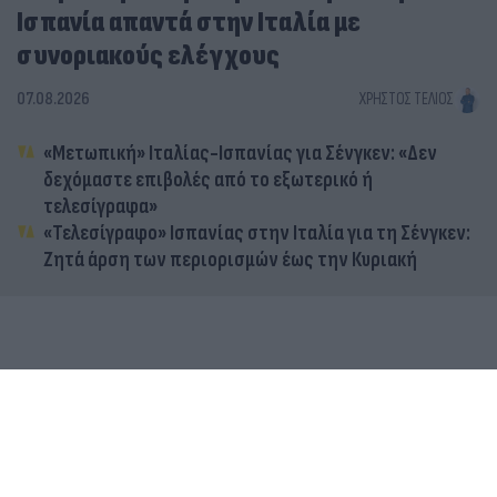
Ισπανία απαντά στην Ιταλία με
συνοριακούς ελέγχους
07.08.2026
ΧΡΉΣΤΟΣ ΤΈΛΙΟΣ
«Μετωπική» Ιταλίας-Ισπανίας για Σένγκεν: «Δεν
δεχόμαστε επιβολές από το εξωτερικό ή
τελεσίγραφα»
«Τελεσίγραφο» Ισπανίας στην Ιταλία για τη Σένγκεν:
Ζητά άρση των περιορισμών έως την Κυριακή