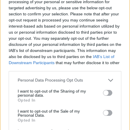
processing of your personal or sensitive information for
targeted advertising by us, please use the below opt-out
Τι θα πει ο Στέφανος Κασσελάκης
section to confirm your selection. Please note that after your
opt-out request is processed you may continue seeing
Ο Στέφανος Κασσελάκης επιστρέφει στην Αθήνα
interest-based ads based on personal information utilized by
έχοντας αφήσει θετικό αποτύπωμα στην πρώτη
us or personal information disclosed to third parties prior to
your opt-out. You may separately opt-out of the further
του επίσκεψη στην Κυπριακή δημοκρατία,
disclosure of your personal information by third parties on the
βάζοντας σε πρώτο πλάνο μια καθαρή ατζέντα για
IAB’s list of downstream participants. This information may
κυπριακό και ελληνοτουρκικές σχέσεις.
also be disclosed by us to third parties on the
IAB’s List of
Downstream Participants
that may further disclose it to other
third parties.
Please note that this website/app uses one or more Google
Personal Data Processing Opt Outs
services and may gather and store information including but
not limited to your visit or usage behaviour. You may click to
I want to opt-out of the Sharing of my
personal data.
grant or deny consent to Google and its third-party tags to
Opted In
use your data for below specified purposes in below Google
consent section.
I want to opt-out of the Sale of my
Personal Data.
Opted In