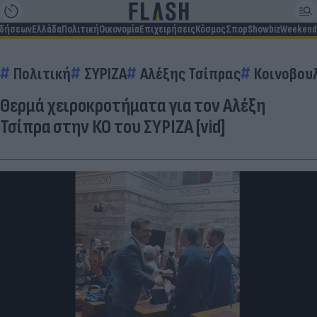
ιδήσεων
Ελλάδα
Πολιτική
Οικονομία
Επιχειρήσεις
Κόσμος
Σπορ
Showbiz
Weekend
Πολιτική
ΣΥΡΙΖΑ
Αλέξης Τσίπρας
Κοινοβου
Θερμά χειροκροτήματα για τον Αλέξη
Τσίπρα στην ΚΟ του ΣΥΡΙΖΑ [vid]