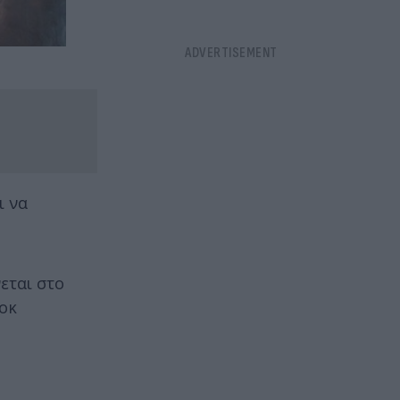
ι να
εται στο
λοκ