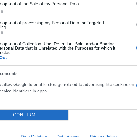
o opt-out of the Sale of my Personal Data.
Skin dysmorphia: Όταν η ε
In
«τέλειο» δέρμα αποτελεί
ός στην παρουσίαση του
ψυχικής υγείας
άδες κόσμου στο γήπεδο
to opt-out of processing my Personal Data for Targeted
ing.
σπόρ (video)
In
o opt-out of Collection, Use, Retention, Sale, and/or Sharing
ersonal Data that Is Unrelated with the Purposes for which it
lected.
Out
consents
o allow Google to enable storage related to advertising like cookies on
evice identifiers in apps.
ίρνουμε το χαμένο βάρος;
CONFIRM
βιολογικού
σμού μας
Data Deletion
Data Access
Privacy Policy