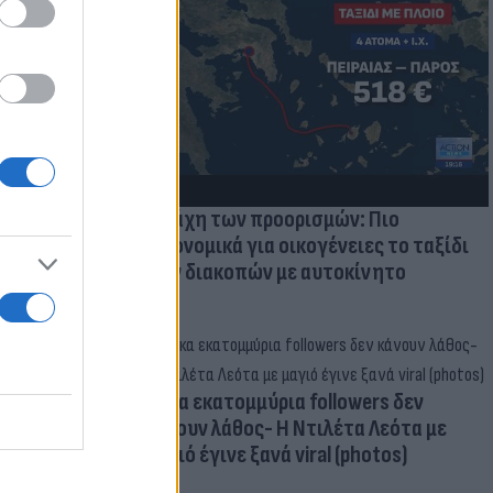
μμονή με το
 πρόβλημα
Η μάχη των προορισμών: Πιο
οικονομικά για οικογένειες το ταξίδι
των διακοπών με αυτοκίνητο
Δέκα εκατομμύρια followers δεν
κάνουν λάθος- Η Ντιλέτα Λεότα με
μαγιό έγινε ξανά viral (photos)