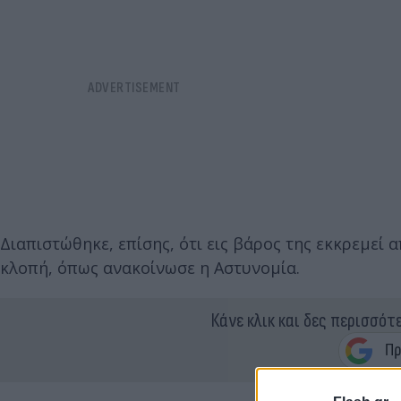
Διαπιστώθηκε, επίσης, ότι εις βάρος της εκκρεμεί
κλοπή, όπως ανακοίνωσε η Αστυνομία.
Κάνε κλικ και δες περισσότ