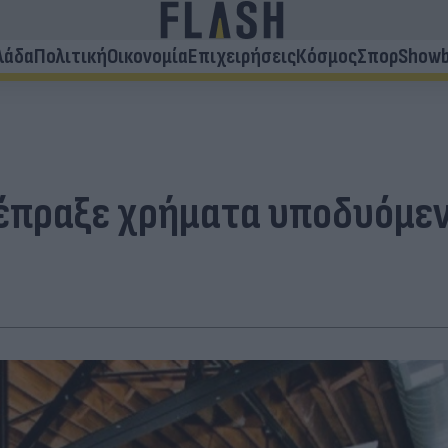
λάδα
Πολιτική
Οικονομία
Επιχειρήσεις
Κόσμος
Σπορ
Showb
έπραξε χρήματα υποδυόμεν