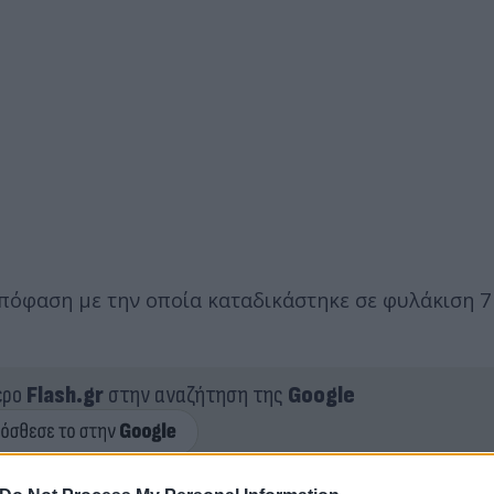
 απόφαση με την οποία καταδικάστηκε σε φυλάκιση 7
ερο
Flash.gr
στην αναζήτηση της
Google