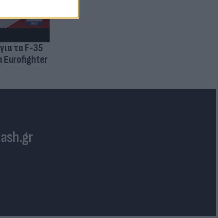
για τα F-35
 Eurofighter
lash.gr