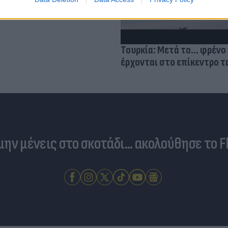
Τουρκία: Μετά το... φρένο 
έρχονται στο επίκεντρο τα
 μην μένεις στο σκοτάδι... ακολούθησε το F