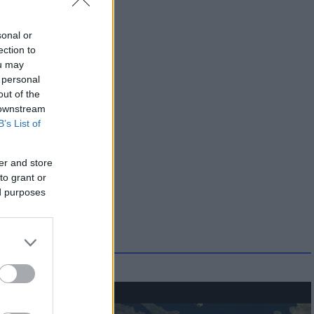
sonal or
ection to
ou may
 personal
out of the
 downstream
B’s List of
er and store
to grant or
ed purposes