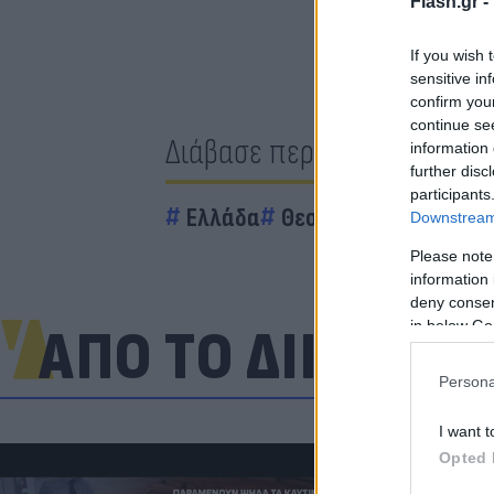
Flash.gr -
If you wish 
sensitive in
confirm you
continue se
Διάβασε περισσότερα
information 
further disc
participants
Ελλάδα
Θεσσαλονίκη
Απάτ
Downstream 
Please note
information 
deny consent
in below Go
ΑΠΟ ΤΟ ΔΙΚΤΥΟ
Persona
I want t
Opted 