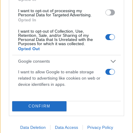
γυναίκα, η κόρη της είχε πέσει θύμα εργασιακού
bullying. «Μου έκανε παράπονα για την εργασία
I want to opt-out of processing my
Personal Data for Targeted Advertising.
της. Εργασιακό bullying. Την παρακολουθεί. Άρχισε
Opted In
να βγάζει τα ψυχολογικά προβλήματα και λέω
I want to opt-out of Collection, Use,
έχουμε πρόβλημα. Θεωρούσε ότι όλα συμβαίνουν
Retention, Sale, and/or Sharing of my
Personal Data that Is Unrelated with the
εξαιτίας της εφαρμογής».
Purposes for which it was collected.
Opted Out
Google consents
I want to allow Google to enable storage
related to advertising like cookies on web or
device identifiers in apps.
CONFIRM
Data Deletion
Data Access
Privacy Policy