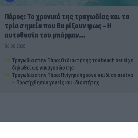
Πάρος: Το χρονικό της τραγωδίας και τα
τρία σημεία που θα ρίξουν φως - Η
αυτοθυσία του μπάρμαν...
08.08.2026
Τραγωδία στην Πάρο: Ο ιδιοκτήτης του beach bar είχε
δηλωθεί ως ναυαγοσώστης
Τραγωδία στην Πάρο: Πνίγηκε 4χρονο παιδί σε πισίνα
– Προσήχθησαν γονείς και ιδιοκτήτης