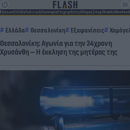
ιδήσεων
Ελλάδα
Πολιτική
Οικονομία
Επιχειρήσεις
Κόσμος
Σπορ
Showbiz
Weekend
Ελλάδα
Θεσσαλονίκη
Εξαφανίσεις
Χαμόγελ
Θεσσαλονίκη: Αγωνία για την 34χρονη
Χρυσάνθη – Η έκκληση της μητέρας της