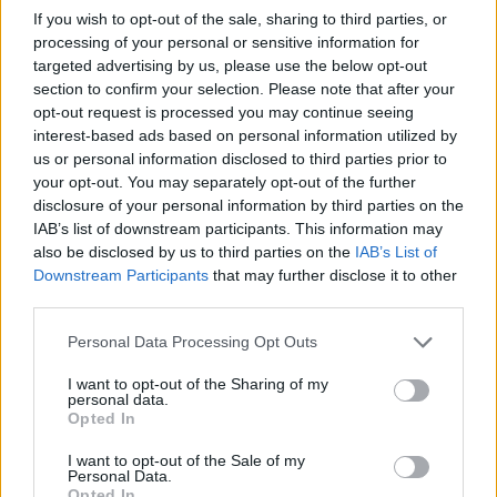
Τις μέρες που αγνοείται έχει εντοπιστεί σε
If you wish to opt-out of the sale, sharing to third parties, or
processing of your personal or sensitive information for
διάφορα σημεία στη συμπρωτεύουσα. Μάλιστα
targeted advertising by us, please use the below opt-out
ένας ιερέας την εντόπισε σε ένα παγκάκι έξω από
section to confirm your selection. Please note that after your
το Ιπποκράτειο, ωστόσο μόλις την πλησίασε, εκείνη
opt-out request is processed you may continue seeing
interest-based ads based on personal information utilized by
απομακρύνθηκε.
us or personal information disclosed to third parties prior to
your opt-out. You may separately opt-out of the further
Παράλληλα, αυτόπτες μάρτυρες ανέφεραν ότι την
disclosure of your personal information by third parties on the
IAB’s list of downstream participants. This information may
είδαν να περπατάει στην αερογέφυρα Κορδελιού.
also be disclosed by us to third parties on the
IAB’s List of
«Κινείται συνέχεια για να μην την βρούμε, γιατί
Downstream Participants
that may further disclose it to other
έχει βάλει στο μυαλό της ότι η μαμά θα με πάει
third parties.
στην κλινική», δήλωσε η μητέρα της.
Please note that this website/app uses one or more Google
Personal Data Processing Opt Outs
services and may gather and store information including but
not limited to your visit or usage behaviour. You may click to
I want to opt-out of the Sharing of my
Όπως αποκάλυψε η μητέρα της, η 34χρονη ζούσε
personal data.
grant or deny consent to Google and its third-party tags to
στην Αθήνα τα τελευταία 15 χρόνια. Είχε
Opted In
use your data for below specified purposes in below Google
επιστρέψει στη Θεσσαλονίκη ως υπάλληλος σε
consent section.
I want to opt-out of the Sale of my
Personal Data.
εταιρεία πληροφορικής, ωστόσο όπως λέει η
Opted In