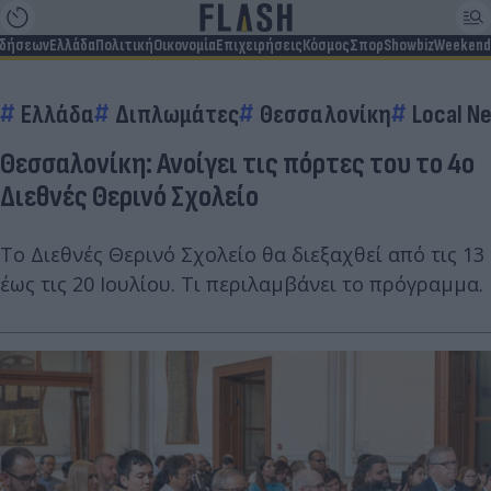
ιδήσεων
Ελλάδα
Πολιτική
Οικονομία
Επιχειρήσεις
Κόσμος
Σπορ
Showbiz
Weekend
Ελλάδα
Διπλωμάτες
Θεσσαλονίκη
Local N
Θεσσαλονίκη: Ανοίγει τις πόρτες του το 4ο
Διεθνές Θερινό Σχολείο
Tο Διεθνές Θερινό Σχολείο θα διεξαχθεί από τις 13
έως τις 20 Ιουλίου. Τι περιλαμβάνει το πρόγραμμα.