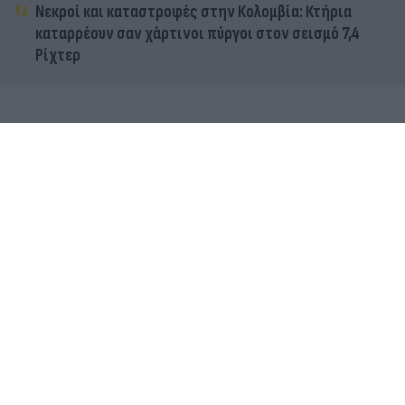
Νεκροί και καταστροφές στην Κολομβία: Κτήρια
καταρρέουν σαν χάρτινοι πύργοι στον σεισμό 7,4
Ρίχτερ