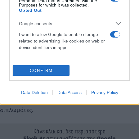
Personal Data that Is Unrelated with the
Purposes for which it was collected.
Opted Out
Google consents
I want to allow Google to enable storage
related to advertising like cookies on web or
device identifiers in apps.
CONFIRM
Οι συμμετέχοντες έχουν την ευκαιρία να αυξήσουν
τις επαγγελματικές τους δεξιότητες ερευνώντας
πραγματικές διεθνείς υποθέσεις μαζί με
Data Deletion
Data Access
Privacy Policy
καταξιωμένους ακαδημαϊκούς και έμπειρους
διπλωμάτες.
Κάνε κλικ και δες περισσότερο
Flash.gr
στην αναζήτηση της
Google