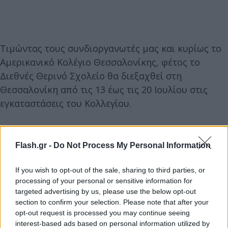
Τιμώντας τους συνδιοργανωτές μας και κυρίως το
Αμερικανικό Κολέγιο Θεσσαλονίκης, φέτος το
Διεθνές Θερινό Σχολείο θα διεξαχθεί στη
Θεσσαλονίκη από τις 13 έως τις 20 Ιουλίου στις
εγκαταστάσεις του Κολλεγίου.
Στο πρόγραμμα του Θερινού Σχολείου – που
γίνεται στην αγγλική γλώσσα - συνδυάζονται η
Flash.gr -
Do Not Process My Personal Information
ακαδημαϊκή θεωρία με την πρακτική της
If you wish to opt-out of the sale, sharing to third parties, or
διπλωματίας για να αναλυθούν πολιτικές και
processing of your personal or sensitive information for
συμπεριφορές σε τοπικό, εθνικό και διεθνές
targeted advertising by us, please use the below opt-out
περιβάλλον υπό την καθοδήγηση καταξιωμένων
section to confirm your selection. Please note that after your
opt-out request is processed you may continue seeing
καθηγητών, μελετητών, διπλωματών και
interest-based ads based on personal information utilized by