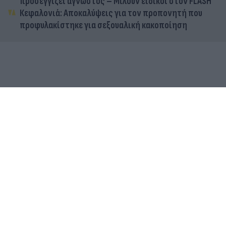
προσεγγίζει άγνωστος – Μιλούν ειδικοί στον FLASH
Κεφαλονιά: Αποκαλύψεις για τον προπονητή που
προφυλακίστηκε για σεξουαλική κακοποίηση