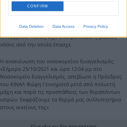
CONFIRM
Υπενθυμίζεται πως η κ. Γεννηματά άφησε την
τελευταία της πνοή στις 12:04 στο νοσοκομείο
Data Deletion
Data Access
Privacy Policy
Ευαγγελισμός όπου νοσηλεύονταν από τις 11
Οκτωβρίου, καθώς είχε υποτροπιάσει η βασική
νόσος από την οποία έπασχε.
Η ανακοίνωση του νοσοκομείου Ευαγγελισμός:
«Σήμερα 25/10/2021 και ώρα 12:04 μμ στο
Νοσοκομείο Ευαγγελισμός, απεβίωσε η Πρόεδρος
του ΚΙΝΑΛ Φώφη Γεννηματά μετά από πολυετή
μάχη και παρά τις προσπάθειες των θεραπόντων
ιατρών. Εκφράζουμε τα θερμά μας συλλυπητήρια
στους οικείους της»
Κάνε κλικ και δες περισσότερο