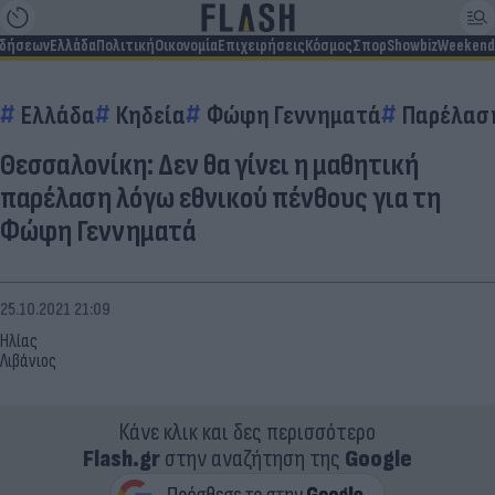
ιδήσεων
Ελλάδα
Πολιτική
Οικονομία
Επιχειρήσεις
Κόσμος
Σπορ
Showbiz
Weekend
Ελλάδα
Κηδεία
Φώφη Γεννηματά
Παρέλασ
Θεσσαλονίκη: Δεν θα γίνει η μαθητική
παρέλαση λόγω εθνικού πένθους για τη
Φώφη Γεννηματά
25.10.2021 21:09
Ηλίας
Λιβάνιος
Κάνε κλικ και δες περισσότερο
Flash.gr
στην αναζήτηση της
Google