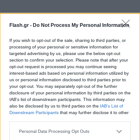
Flash.gr -
Do Not Process My Personal Information
If you wish to opt-out of the sale, sharing to third parties, or
Η σορός της κ. Γεννηματά θα εκτεθεί σε λαϊκό
processing of your personal or sensitive information for
προσκύνημα στις 10:00 το πρωί, στη Μητρόπολη
targeted advertising by us, please use the below opt-out
section to confirm your selection. Please note that after your
Αθηνών. Στις 14:00 θα τελεστεί η εξόδιος ακολουθία
opt-out request is processed you may continue seeing
στη Μητρόπολη Αθηνών και αμέσως μετά η ταφή
interest-based ads based on personal information utilized by
της στο Α’ Νεκροταφείο Αθηνών.
us or personal information disclosed to third parties prior to
your opt-out. You may separately opt-out of the further
disclosure of your personal information by third parties on the
IAB’s list of downstream participants. This information may
also be disclosed by us to third parties on the
IAB’s List of
Downstream Participants
that may further disclose it to other
third parties.
Please note that this website/app uses one or more Google
Personal Data Processing Opt Outs
services and may gather and store information including but