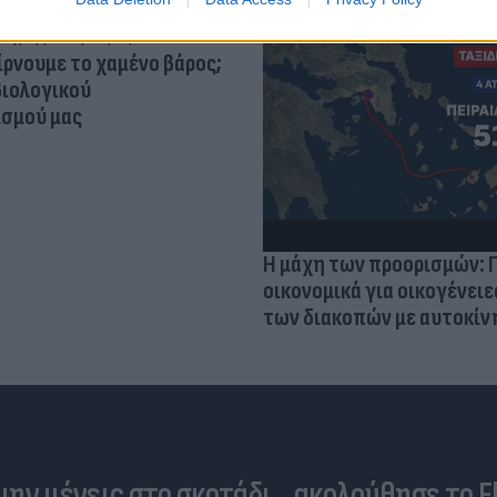
ίρνουμε το χαμένο βάρος;
βιολογικού
σμού μας
Η μάχη των προορισμών: 
οικονομικά για οικογένειε
των διακοπών με αυτοκίν
 μην μένεις στο σκοτάδι... ακολούθησε το F