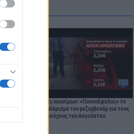
μμονή με το
 πρόβλημα
Τιμές καυσίμων: «Πονοκέφαλος» το
φουλάρισμα του ρεζερβουάρ για τους
αδειούχους του Αυγούστου