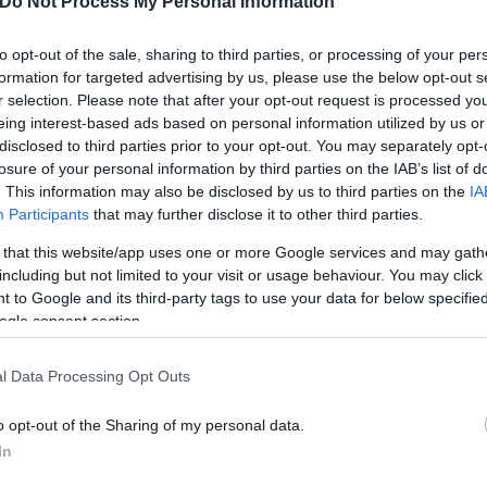
Do Not Process My Personal Information
ερο
Flash.gr
στην αναζήτηση της
Google
to opt-out of the sale, sharing to third parties, or processing of your per
formation for targeted advertising by us, please use the below opt-out s
r selection. Please note that after your opt-out request is processed y
eing interest-based ads based on personal information utilized by us or
disclosed to third parties prior to your opt-out. You may separately opt-
losure of your personal information by third parties on the IAB’s list of
. This information may also be disclosed by us to third parties on the
IA
Participants
that may further disclose it to other third parties.
 that this website/app uses one or more Google services and may gath
including but not limited to your visit or usage behaviour. You may click 
 to Google and its third-party tags to use your data for below specifi
ogle consent section.
l Data Processing Opt Outs
o opt-out of the Sharing of my personal data.
In