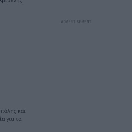
κριμένης
 πόλης και
α για τα