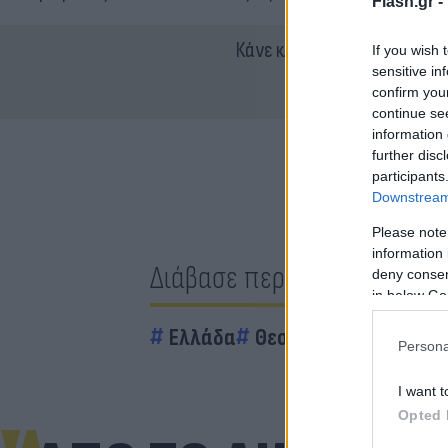
Flash.gr -
Κάνε κλικ και δες περισσότ
If you wish 
sensitive in
confirm you
continue se
information 
further disc
participants
Downstream 
Please note
information 
Διάβασε περισσότερα
deny consent
in below Go
Ελλάδα
Θεσσαλονίκη
Persona
I want t
Opted 