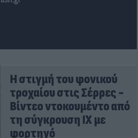
Η στιγμή του φονικού
τροχαίου στις Σέρρες -
Βίντεο ντοκουμέντο από
τη σύγκρουση ΙΧ με
φορτηγό