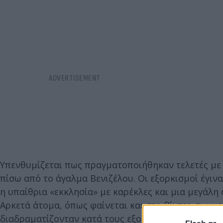
Υπενθυμίζεται πως πραγματοποιήθηκαν τελετές με
πίσω από το άγαλμα Βενιζέλου. Οι εξορκισμοί έγινα
η υπαίθρια «εκκλησία» με καρέκλες και μια μεγάλη
Αρκετά άτομα, όπως φαίνεται και στο βίντεο συμμε
διαδραματίζονταν κατά τους εξορκισμούς παρουσιά