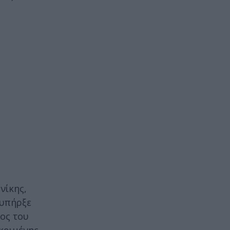
νίκης,
 υπήρξε
ος του