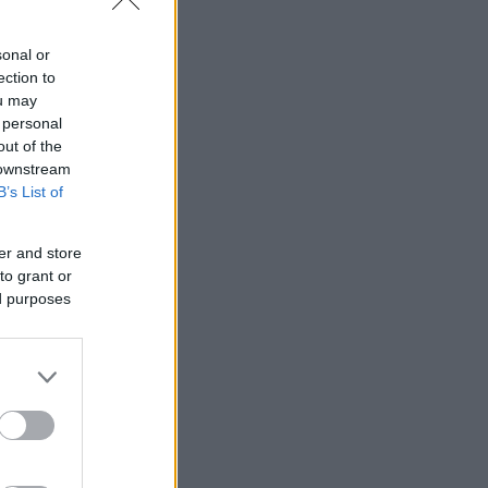
sonal or
ection to
ou may
 personal
out of the
 downstream
B’s List of
er and store
to grant or
ed purposes