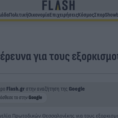
λάδα
Πολιτική
Οικονομία
Επιχειρήσεις
Κόσμος
Σπορ
Showb
 έρευνα για τους εξορκισμ
ερο
Flash.gr
στην αναζήτηση της
Google
γγελία Πρωτοδικών Θεσσαλονίκης για τους εξορκισμ