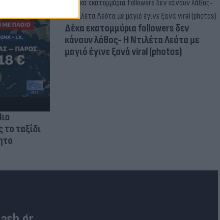
Δέκα εκατομμύρια followers δεν
κάνουν λάθος- Η Ντιλέτα Λεότα με
μαγιό έγινε ξανά viral (photos)
Πιο
ς το ταξίδι
ητο
lash.gr