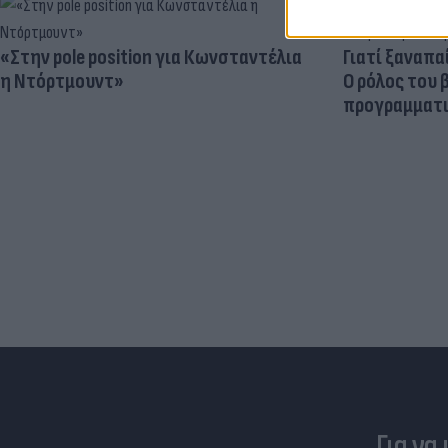
«Στην pole position για Κωνσταντέλια
Γιατί ξαναπα
η Ντόρτμουντ»
Ο ρόλος του 
προγραμματι
Για να