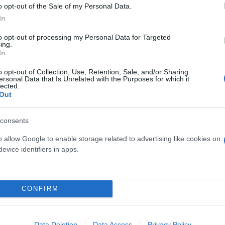
o opt-out of the Sale of my Personal Data.
In
to opt-out of processing my Personal Data for Targeted
ing.
In
o opt-out of Collection, Use, Retention, Sale, and/or Sharing
Skin dysmorphia: Όταν η ε
ersonal Data that Is Unrelated with the Purposes for which it
lected.
«τέλειο» δέρμα αποτελεί
ός στην παρουσίαση του
Out
ψυχικής υγείας
άδες κόσμου στο γήπεδο
σπόρ (video)
consents
o allow Google to enable storage related to advertising like cookies on
evice identifiers in apps.
CONFIRM
Data Deletion
Data Access
Privacy Policy