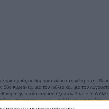
 εξορκισμούς σε δημόσιο χώρο στο κέντρο της Θεσ
ν δύο Κυριακές, μια τον Ιούλιο και μια τον Αύγουστ
 οθόνη στην οποία παρουσιάζονταν βίντεο από άλλες
τείχαν στο τελετουργικό. Η εκδήλωση και τα όσα
ζονταν στη μεγάλη οθόνη που είχε τοποθετηθεί.