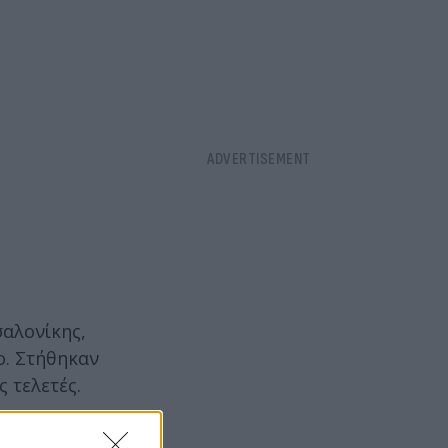
σαλονίκης,
ο. Στήθηκαν
 τελετές.