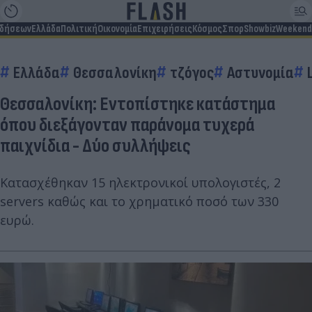
ιδήσεων
Ελλάδα
Πολιτική
Οικονομία
Επιχειρήσεις
Κόσμος
Σπορ
Showbiz
Weekend
Ελλάδα
Θεσσαλονίκη
τζόγος
Αστυνομία
Θεσσαλονίκη: Εντοπίστηκε κατάστημα
όπου διεξάγονταν παράνομα τυχερά
παιχνίδια - Δύο συλλήψεις
Κατασχέθηκαν 15 ηλεκτρονικοί υπολογιστές, 2
servers καθώς και το χρηματικό ποσό των 330
ευρώ.