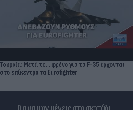
Τουρκία: Μετά το... φρένο για τα F-35 έρχονται
στο επίκεντρο τα Eurofighter
Για να μην μένεις στο σκοτάδι...
ακολούθησε το Flash.gr