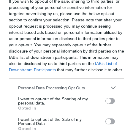
If you wish to opt-out of the sale, sharing to third parties, or
processing of your personal or sensitive information for
targeted advertising by us, please use the below opt-out
section to confirm your selection. Please note that after your
opt-out request is processed you may continue seeing
interest-based ads based on personal information utilized by
us or personal information disclosed to third parties prior to
your opt-out. You may separately opt-out of the further
Στο πλαίσιο των ερευνών συνολικά βρέθηκαν και
disclosure of your personal information by third parties on the
κατασχέθηκαν:
IAB’s list of downstream participants. This information may
also be disclosed by us to third parties on the
IAB’s List of
Downstream Participants
that may further disclose it to other
15 ηλεκτρονικοί υπολογιστές και 2
third parties.
ηλεκτρονικοί υπολογιστές που
Please note that this website/app uses one or more Google
Personal Data Processing Opt Outs
λειτουργούσαν ως κεντρική μονάδα ελέγχου
services and may gather and store information including but
και διαχείρισης (server),
not limited to your visit or usage behaviour. You may click to
I want to opt-out of the Sharing of my
personal data.
grant or deny consent to Google and its third-party tags to
330 ευρώ, μέρος των οποίων βρέθηκε στη
Opted In
use your data for below specified purposes in below Google
κατοχή του προσωρινά υπεύθυνου και τα
consent section.
I want to opt-out of the Sale of my
υπόλοιπα από το ταμείο του
Personal Data.
καταστήματος, ως προερχόμενα από τη
Opted In