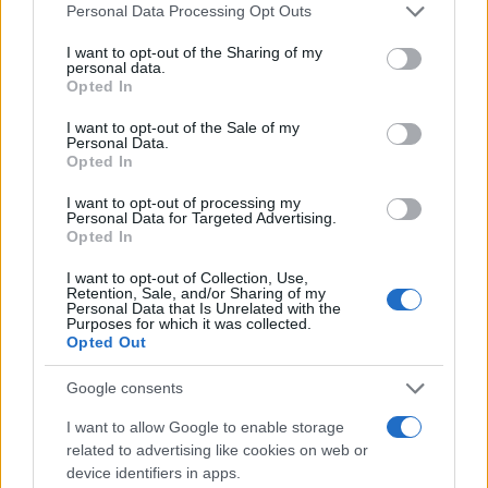
Please note that this website/app uses one or more Google
Personal Data Processing Opt Outs
services and may gather and store information including but
not limited to your visit or usage behaviour. You may click to
I want to opt-out of the Sharing of my
personal data.
grant or deny consent to Google and its third-party tags to
Opted In
use your data for below specified purposes in below Google
consent section.
I want to opt-out of the Sale of my
Personal Data.
Opted In
I want to opt-out of processing my
Personal Data for Targeted Advertising.
Opted In
I want to opt-out of Collection, Use,
Retention, Sale, and/or Sharing of my
Personal Data that Is Unrelated with the
Purposes for which it was collected.
Opted Out
Google consents
I want to allow Google to enable storage
related to advertising like cookies on web or
device identifiers in apps.