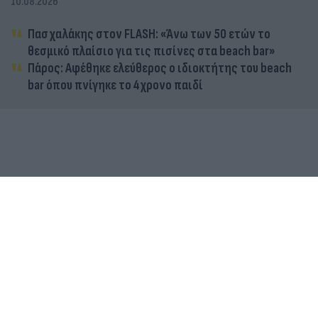
10.08.2026
Πασχαλάκης στον FLASH: «Άνω των 50 ετών το
θεσμικό πλαίσιο για τις πισίνες στα beach bar»
Πάρος: Αφέθηκε ελεύθερος ο ιδιοκτήτης του beach
bar όπου πνίγηκε το 4χρονο παιδί