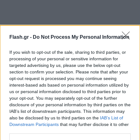
Σε ανακοίνωση του ΟΑΣΘ αναφέρεται ότι μικρής
Flash.gr -
Do Not Process My Personal Information
έκτασης φωτιά εκδηλώθηκε σήμερα το πρωί, σε
λεωφορείο της γραμμής 32, στον Εύοσμο, επί της
If you wish to opt-out of the sale, sharing to third parties, or
οδού Μεγάλου Αλεξάνδρου. Η φωτιά εκδηλώθηκε
processing of your personal or sensitive information for
περίπου στις 09:30, μετά από βραχυκύκλωμα στο
targeted advertising by us, please use the below opt-out
πίσω μέρος του λεωφορείου, στις καλωδιώσεις.
section to confirm your selection. Please note that after your
opt-out request is processed you may continue seeing
interest-based ads based on personal information utilized by
Ο οδηγός ακινητοποίησε άμεσα το αστικό
us or personal information disclosed to third parties prior to
λεωφορείο, αποβίβασε με ασφάλεια τους επτά
your opt-out. You may separately opt-out of the further
disclosure of your personal information by third parties on the
επιβάτες και ειδοποίησε την Πυροσβεστική
IAB’s list of downstream participants. This information may
Υπηρεσία, η οποία έσπευσε και έσβησε άμεσα τη
also be disclosed by us to third parties on the
IAB’s List of
φωτιά.
Downstream Participants
that may further disclose it to other
third parties.