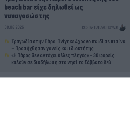
beach bar είχε δηλωθεί ως
ναυαγοσώστης
08.08.2026
ΚΏΣΤΑΣ ΠΑΠΑΔΌΠΟΥΛΟΣ
Τραγωδία στην Πάρο: Πνίγηκε 4χρονο παιδί σε πισίνα
– Προσήχθησαν γονείς και ιδιοκτήτης
«Η Πάρος δεν αντέχει άλλες πληγές» - 30 φορείς
καλούν σε διαδήλωση στο νησί το Σάββατο 8/8