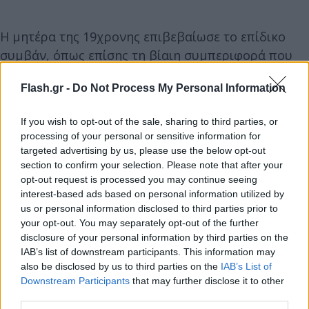
Η μητέρα της 19χρονης επιβεβαίωσε το επίδικο
συμβάν, όπως επίσης τη βίαιη συμπεριφορά που
υφίσταται η ίδια.
Flash.gr -
Do Not Process My Personal Information
«Τον έχω συγχωρήσει πολλές φορές» ανέφερε,
If you wish to opt-out of the sale, sharing to third parties, or
εξεταζόμενη από το δικαστήριο.
processing of your personal or sensitive information for
targeted advertising by us, please use the below opt-out
section to confirm your selection. Please note that after your
Τι ισχυρίστηκε ο κατηγορούμενος
opt-out request is processed you may continue seeing
interest-based ads based on personal information utilized by
Στην απολογία του ο 51χρονος ομολόγησε την
us or personal information disclosed to third parties prior to
πράξη του.
your opt-out. You may separately opt-out of the further
disclosure of your personal information by third parties on the
IAB’s list of downstream participants. This information may
also be disclosed by us to third parties on the
IAB’s List of
Downstream Participants
that may further disclose it to other
third parties.