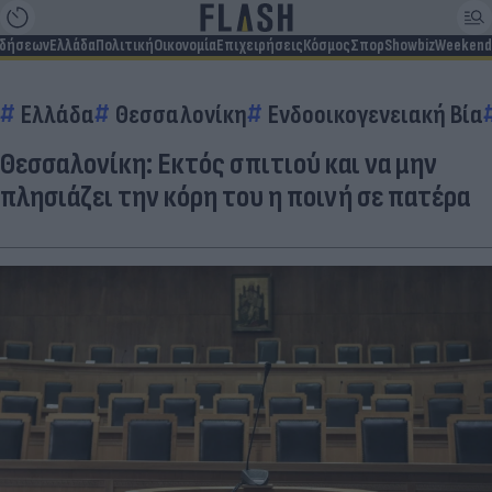
ιδήσεων
Ελλάδα
Πολιτική
Οικονομία
Επιχειρήσεις
Κόσμος
Σπορ
Showbiz
Weekend
Ελλάδα
Θεσσαλονίκη
Ενδοοικογενειακή Βία
Θεσσαλονίκη: Εκτός σπιτιού και να μην
πλησιάζει την κόρη του η ποινή σε πατέρα