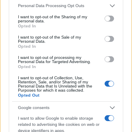
Please note that this website/app uses one or more Google
Personal Data Processing Opt Outs
services and may gather and store information including but
not limited to your visit or usage behaviour. You may click to
I want to opt-out of the Sharing of my
personal data.
grant or deny consent to Google and its third-party tags to
Opted In
use your data for below specified purposes in below Google
consent section.
I want to opt-out of the Sale of my
Personal Data.
Opted In
I want to opt-out of processing my
Personal Data for Targeted Advertising.
Opted In
I want to opt-out of Collection, Use,
Retention, Sale, and/or Sharing of my
Personal Data that Is Unrelated with the
Purposes for which it was collected.
Opted Out
Google consents
I want to allow Google to enable storage
related to advertising like cookies on web or
device identifiers in apps.