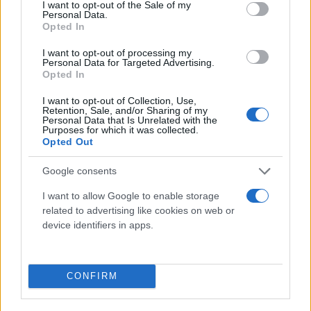
consent section.
I want to opt-out of the Sale of my
Personal Data.
Opted In
I want to opt-out of processing my
Personal Data for Targeted Advertising.
Opted In
I want to opt-out of Collection, Use,
Retention, Sale, and/or Sharing of my
Personal Data that Is Unrelated with the
Purposes for which it was collected.
Την αναίρεση είχε ζητήσει και ο αντιεισαγγελέας
Opted Out
του Αρείου Πάγου, σύμφωνα με το σκεπτικό του
Google consents
οποίου, η (αθωωτική) απόφαση περιέχει
«ενδοιαστικού χαρακτήρα αναφορές και αντιφάσεις
I want to allow Google to enable storage
related to advertising like cookies on web or
από τις οποίες δημιουργούνται ασάφειες και
device identifiers in apps.
λογικά κενά, οπότε λόγω ελλιπούς αιτιολογίας
στερείται νόμιμης βάσης».
CONFIRM
Επίσης, όπως υπογραμμίζεται, το δικαστήριο «δεν