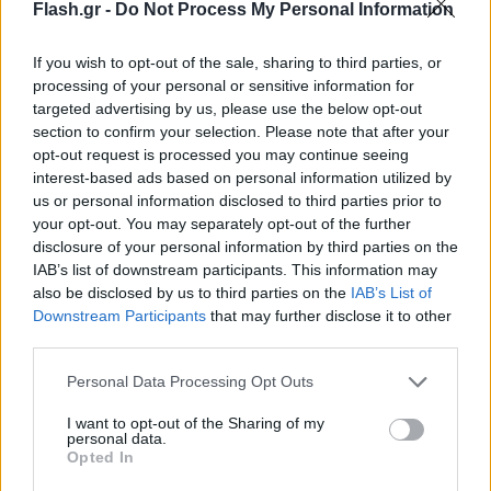
Flash.gr -
Do Not Process My Personal Information
If you wish to opt-out of the sale, sharing to third parties, or
processing of your personal or sensitive information for
targeted advertising by us, please use the below opt-out
section to confirm your selection. Please note that after your
opt-out request is processed you may continue seeing
interest-based ads based on personal information utilized by
us or personal information disclosed to third parties prior to
your opt-out. You may separately opt-out of the further
disclosure of your personal information by third parties on the
IAB’s list of downstream participants. This information may
also be disclosed by us to third parties on the
IAB’s List of
Downstream Participants
that may further disclose it to other
third parties.
Please note that this website/app uses one or more Google
Personal Data Processing Opt Outs
services and may gather and store information including but
not limited to your visit or usage behaviour. You may click to
I want to opt-out of the Sharing of my
personal data.
grant or deny consent to Google and its third-party tags to
Opted In
use your data for below specified purposes in below Google