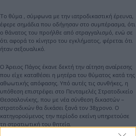
Το θύμα , σύμφωνα με την ιατροδικαστική έρευνα,
έφερε σημάδια που οδήγησαν στο συμπέρασμα, ότι
ο θάνατος του προήλθε από στραγγαλισμό, ενώ σε
ότι αφορά το κίνητρο του εγκλήματος, φέρεται ότι
ήταν σεξουαλικό.
Ο Άρειος Πάγος έκανε δεκτή την αίτηση αναίρεσης
που είχε καταθέσει η μητέρα του θύματος κατά της
αθωωτικής απόφασης. Υπό αυτές τις συνθήκες, η
υπόθεση επιστρέφει στο Πενταμελές Στρατοδικείο
Θεσσαλονίκης, που με νέα σύνθεση δικαστών –
στρατοδικών θα δικάσει ξανά τον 38χρονο. Ο
κατηγορούμενος την περίοδο εκείνη υπηρετούσε
τη στρατιωτική του θητεία.