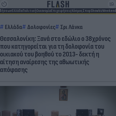
ιδήσεων
Ελλάδα
Πολιτική
Οικονομία
Επιχειρήσεις
Κόσμος
Σπορ
Showbiz
Weekend
Ελλάδα
Δολοφονίες
Σρι Λάνκα
Θεσσαλονίκη: Ξανά στο εδώλιο ο 38χρόνος
που κατηγορείται για τη δολοφονία του
οικιακού του βοηθού το 2013- δεκτή η
αίτηση αναίρεσης της αθωωτικής
απόφασης