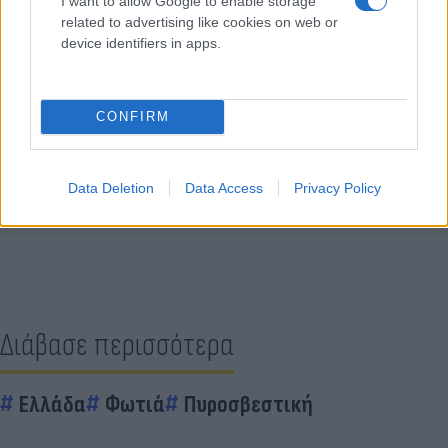
I want to allow Google to enable storage
related to advertising like cookies on web or
device identifiers in apps.
CONFIRM
Κάνε κλικ και δες περισσότερο
Flash.gr
στην αναζήτηση της
Google
Data Deletion
Data Access
Privacy Policy
Διάβασε περισσότερα
Ελλάδα
Φωτιά
Πυροσβεστική