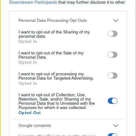
Downstream Participants
that may further disclose it to other
third parties.
Please note that this website/app uses one or more Google
Personal Data Processing Opt Outs
services and may gather and store information including but
not limited to your visit or usage behaviour. You may click to
I want to opt-out of the Sharing of my
personal data.
grant or deny consent to Google and its third-party tags to
Opted In
use your data for below specified purposes in below Google
consent section.
I want to opt-out of the Sale of my
Personal Data.
Opted In
I want to opt-out of processing my
Personal Data for Targeted Advertising.
Opted In
I want to opt-out of Collection, Use,
Retention, Sale, and/or Sharing of my
Personal Data that Is Unrelated with the
Purposes for which it was collected.
Opted Out
Google consents