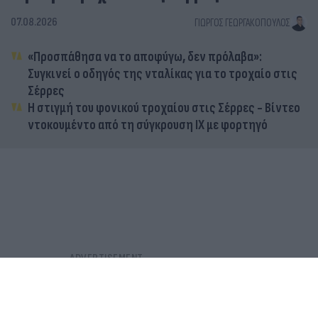
07.08.2026
ΓΙΏΡΓΟΣ ΓΕΩΡΓΑΚΌΠΟΥΛΟΣ
«Προσπάθησα να το αποφύγω, δεν πρόλαβα»:
Συγκινεί ο οδηγός της νταλίκας για το τροχαίο στις
Σέρρες
Η στιγμή του φονικού τροχαίου στις Σέρρες - Βίντεο
ντοκουμέντο από τη σύγκρουση ΙΧ με φορτηγό