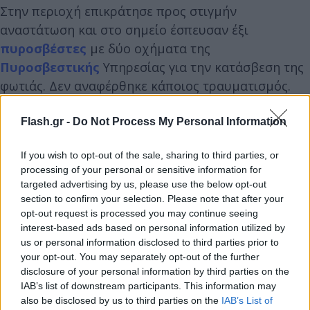
Στην περιοχή επικράτησε προς στιγμήν
αναστάτωση και στο σημείο έσπευσαν έξι
πυροσβέστες
με δύο οχήματα της
Πυροσβεστικής
Υπηρεσίας για την κατάσβεση της
φωτιάς. Δεν αναφέρθηκε κάποιος τραυματισμός.
Flash.gr -
Do Not Process My Personal Information
Ολοκληρώθηκε κατάσβεση πυρκαγιάς σε 2 ΙΧΕ
οχήματα και 1 μοτοσικλέτα, επί της οδού
If you wish to opt-out of the sale, sharing to third parties, or
Βασιλειάδη, στην Κάτω Τούμπα Θεσσαλονίκης.
processing of your personal or sensitive information for
Επιχείρησαν 6
#πυροσβέστες
με 2 οχήματα.
targeted advertising by us, please use the below opt-out
section to confirm your selection. Please note that after your
— Πυροσβεστικό Σώμα (@pyrosvestiki)
October 13,
opt-out request is processed you may continue seeing
interest-based ads based on personal information utilized by
2023
us or personal information disclosed to third parties prior to
your opt-out. You may separately opt-out of the further
disclosure of your personal information by third parties on the
IAB’s list of downstream participants. This information may
also be disclosed by us to third parties on the
IAB’s List of