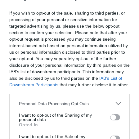
If you wish to opt-out of the sale, sharing to third parties, or
processing of your personal or sensitive information for
targeted advertising by us, please use the below opt-out
section to confirm your selection. Please note that after your
opt-out request is processed you may continue seeing
interest-based ads based on personal information utilized by
us or personal information disclosed to third parties prior to
your opt-out. You may separately opt-out of the further
disclosure of your personal information by third parties on the
IAB’s list of downstream participants. This information may
also be disclosed by us to third parties on the
IAB’s List of
Downstream Participants
that may further disclose it to other
third parties.
Please note that this website/app uses one or more Google
Personal Data Processing Opt Outs
«Έλεγε να μην ρωτούν για τον πατέρα του»:
services and may gather and store information including but
not limited to your visit or usage behaviour. You may click to
I want to opt-out of the Sharing of my
Τι αποκαλύπτει στον FLASH συγγενής του
personal data.
grant or deny consent to Google and its third-party tags to
Opted In
55χρονου ξενοδόχου
use your data for below specified purposes in below Google
consent section.
I want to opt-out of the Sale of my
05.08.2026