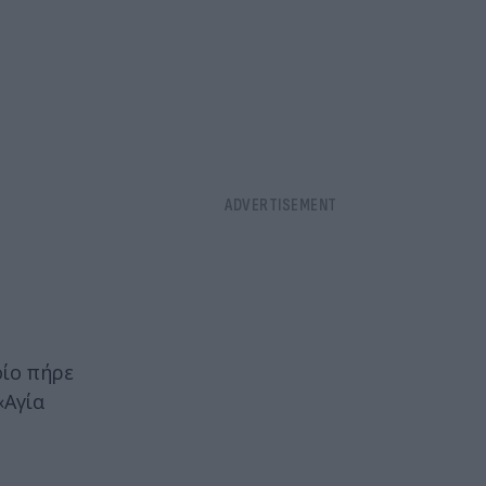
οίο πήρε
«Αγία