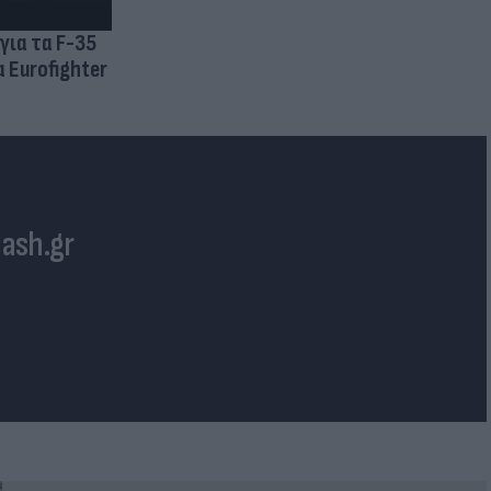
για τα F-35
 Eurofighter
lash.gr