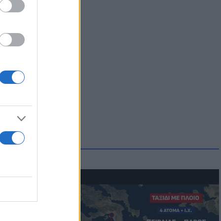
μμονή με το
 πρόβλημα