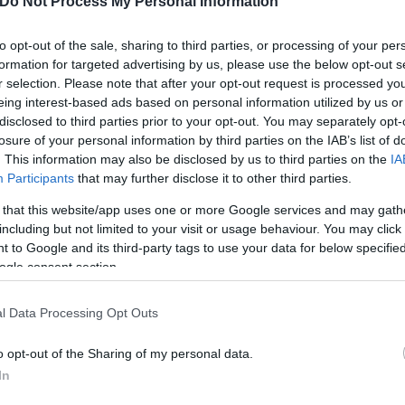
Do Not Process My Personal Information
αι πυροδοτήθηκε η συμπλοκή, καθώς πληροφορίες θ
to opt-out of the sale, sharing to third parties, or processing of your per
formation for targeted advertising by us, please use the below opt-out s
r selection. Please note that after your opt-out request is processed y
α και από πιστόλι.
eing interest-based ads based on personal information utilized by us or
disclosed to third parties prior to your opt-out. You may separately opt-
losure of your personal information by third parties on the IAB’s list of
. This information may also be disclosed by us to third parties on the
IA
Participants
that may further disclose it to other third parties.
 that this website/app uses one or more Google services and may gath
including but not limited to your visit or usage behaviour. You may click 
 to Google and its third-party tags to use your data for below specifi
ερο
Flash.gr
στην αναζήτηση της
Google
ogle consent section.
l Data Processing Opt Outs
o opt-out of the Sharing of my personal data.
In