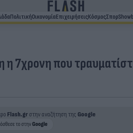
λάδα
Πολιτική
Οικονομία
Επιχειρήσεις
Κόσμος
Σπορ
Showb
η η 7χρονη που τραυματίστ
ερο
Flash.gr
στην αναζήτηση της
Google