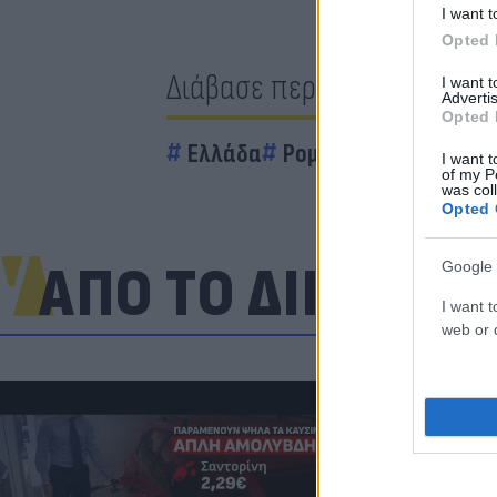
I want t
Opted 
Διάβασε περισσότερα
I want 
Advertis
Opted 
Ελλάδα
Ρομά
Πυροβολισμοί
I want t
of my P
was col
Opted 
ΑΠΟ ΤΟ ΔΙΚΤΥΟ
Google 
I want t
web or d
«Στην pole p
η Ντόρτμουν