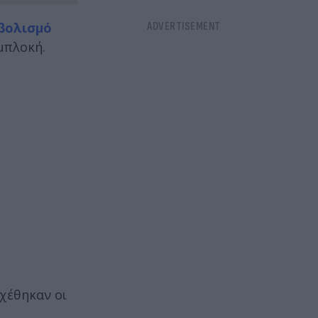
βολισμό
μπλοκή.
χέθηκαν οι