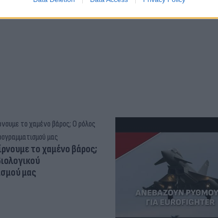
ψυχικής υγείας
ίρνουμε το χαμένο βάρος;
βιολογικού
σμού μας