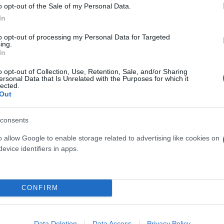
o opt-out of the Sale of my Personal Data.
In
to opt-out of processing my Personal Data for Targeted
ing.
In
Θήβα
o opt-out of Collection, Use, Retention, Sale, and/or Sharing
ersonal Data that Is Unrelated with the Purposes for which it
lected.
Out
consents
o allow Google to enable storage related to advertising like cookies on
evice identifiers in apps.
CONFIRM
osition για Κωνσταντέλια
Skin dysmorphia: Όταν η ε
τ»
«τέλειο» δέρμα αποτελεί
Data Deletion
Data Access
Privacy Policy