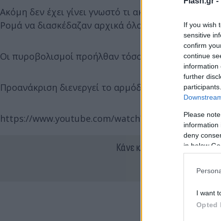
Flash.gr -
Ακόμη δεν έχει γίνει γνωστό τι ακριβώς συνέβη κ
Ρομά να διασκέδαζαν αρχικά όλοι μαζί.
If you wish 
sensitive in
confirm you
Οι πυροβολισμοί προήλθαν τόσο από καραμπίνες όσ
continue se
information 
further disc
Προανάκριση διενεργεί το αρμόδιο τμήμα Θήβας.
participants
Downstream 
Please note
https://www.youtube.com/watch?v=zRWKvueTjw8
information 
deny consent
Κάνε κλικ και δες περισσότ
in below Go
Persona
I want t
Opted 