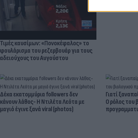
Τιμές καυσίμων: «Πονοκέφαλος» το
φουλάρισμα του ρεζερβουάρ για τους
αδειούχους του Αυγούστου
Δέκα εκατομμύρια followers δεν
Γιατί ξαναπα
κάνουν λάθος- Η Ντιλέτα Λεότα με
Ο ρόλος του 
μαγιό έγινε ξανά viral (photos)
προγραμματι