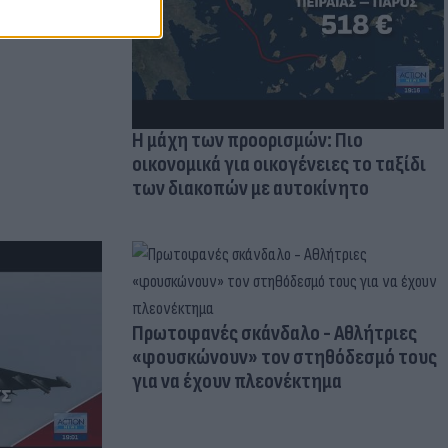
Η μάχη των προορισμών: Πιο
οικονομικά για οικογένειες το ταξίδι
των διακοπών με αυτοκίνητο
Πρωτοφανές σκάνδαλο - Aθλήτριες
«φουσκώνουν» τον στηθόδεσμό τους
για να έχουν πλεονέκτημα