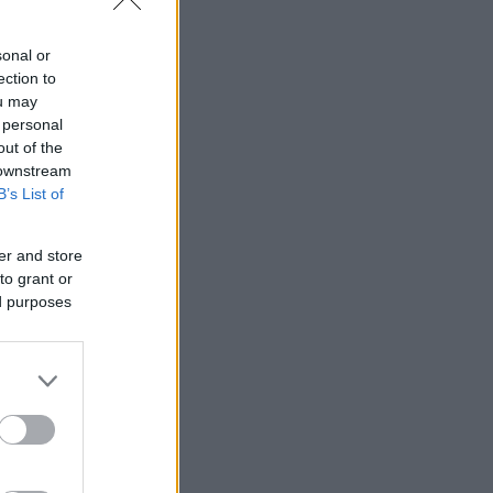
έλουν τους
sonal or
ection to
ou may
 personal
out of the
 downstream
B’s List of
er and store
to grant or
ed purposes