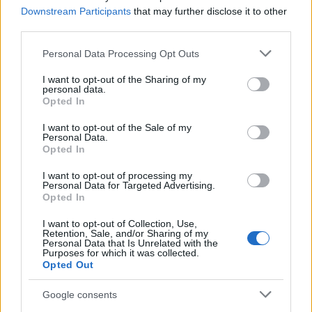
Downstream Participants
that may further disclose it to other
third parties.
Please note that this website/app uses one or more Google
Personal Data Processing Opt Outs
services and may gather and store information including but
Η δημοσίευση κοινοποιήθηκε από το χρήστη Olga Pastra Liakotiti (@opastra)
not limited to your visit or usage behaviour. You may click to
I want to opt-out of the Sharing of my
personal data.
grant or deny consent to Google and its third-party tags to
Opted In
use your data for below specified purposes in below Google
consent section.
I want to opt-out of the Sale of my
Personal Data.
Opted In
I want to opt-out of processing my
Personal Data for Targeted Advertising.
Opted In
I want to opt-out of Collection, Use,
Retention, Sale, and/or Sharing of my
Personal Data that Is Unrelated with the
Purposes for which it was collected.
Opted Out
Google consents