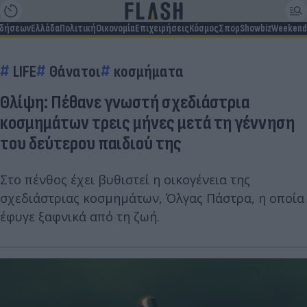
ιδήσεων
Ελλάδα
Πολιτική
Οικονομία
Επιχειρήσεις
Κόσμος
Σπορ
Showbiz
Weekend
LIFE
Θάνατοι
κοσμήματα
Θλίψη: Πέθανε γνωστή σχεδιάστρια
κοσμημάτων τρεις μήνες μετά τη γέννηση
του δεύτερου παιδιού της
Στο πένθος έχει βυθιστεί η οικογένεια της
σχεδιάστριας κοσμημάτων, Όλγας Πάστρα, η οποία
έφυγε ξαφνικά από τη ζωή.