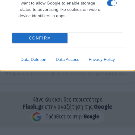
Δείτε αυτή τη δημοσίευση στο Instagram.
I want to allow Google to enable storage
related to advertising like cookies on web or
device identifiers in apps.
CONFIRM
Data Deletion
Data Access
Privacy Policy
Η δημοσίευση κοινοποιήθηκε από το χρήστη Olga Pastra Liakotiti (@opastra)
Κάνε κλικ και δες περισσότερο
Flash.gr
στην αναζήτηση της
Google