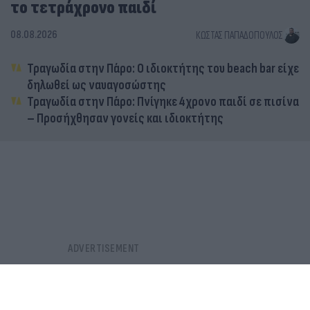
το τετράχρονο παιδί
08.08.2026
ΚΏΣΤΑΣ ΠΑΠΑΔΌΠΟΥΛΟΣ
Τραγωδία στην Πάρο: Ο ιδιοκτήτης του beach bar είχε
δηλωθεί ως ναυαγοσώστης
Τραγωδία στην Πάρο: Πνίγηκε 4χρονο παιδί σε πισίνα
– Προσήχθησαν γονείς και ιδιοκτήτης