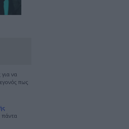
 για να
γεγονός πως
ής
ώ πάντα