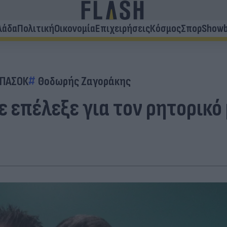
λάδα
Πολιτική
Οικονομία
Επιχειρήσεις
Κόσμος
Σπορ
Showb
ΠΑΣΟΚ
Θοδωρής Ζαγοράκης
 επέλεξε για τον ρητορικό 