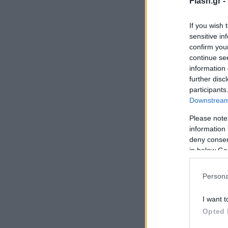
Flash.gr -
If you wish 
sensitive in
confirm you
continue se
information 
further disc
participants
Downstream 
Please note
information 
deny consent
in below Go
Persona
I want t
Opted 