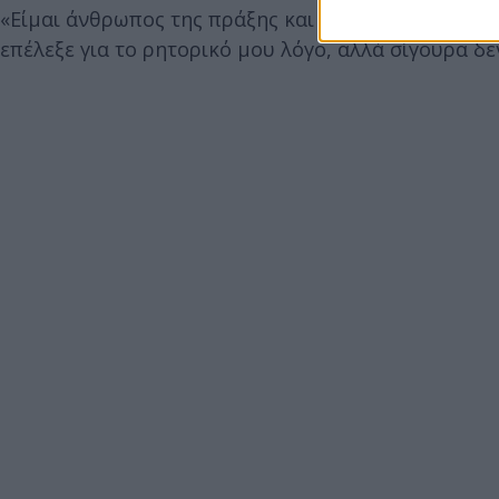
«Είμαι άνθρωπος της πράξης και όχι των λόγων, το
επέλεξε για το ρητορικό μου λόγο, αλλά σίγουρα δ