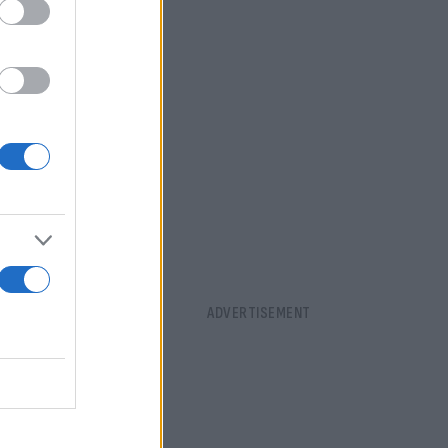
 της Εθνικής
ως η δράση
ύν να έχουν