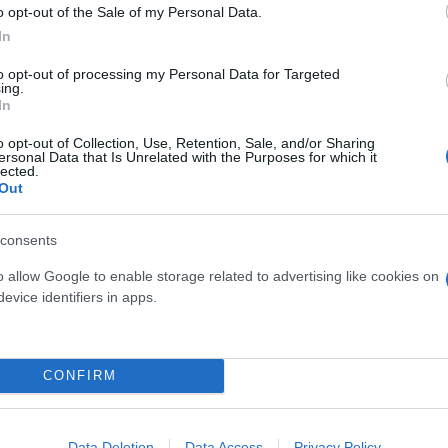
o opt-out of the Sale of my Personal Data.
ση στο ευρωκοινοβούλιο ως ο εμβληματικός αρχηγός
In
φαιριστές του ΠΑΟΚ, ο κ. Ζαγοράκης, υποστήριξε π
to opt-out of processing my Personal Data for Targeted
λίδα του Ευρωπαϊκού Κοινοβουλίου και όλοι μπορο
ing.
In
έχει κάνει στις Βρυξέλλες.
o opt-out of Collection, Use, Retention, Sale, and/or Sharing
ersonal Data that Is Unrelated with the Purposes for which it
lected.
Out
consents
o allow Google to enable storage related to advertising like cookies on
evice identifiers in apps.
CONFIRM
Data Deletion
Data Access
Privacy Policy