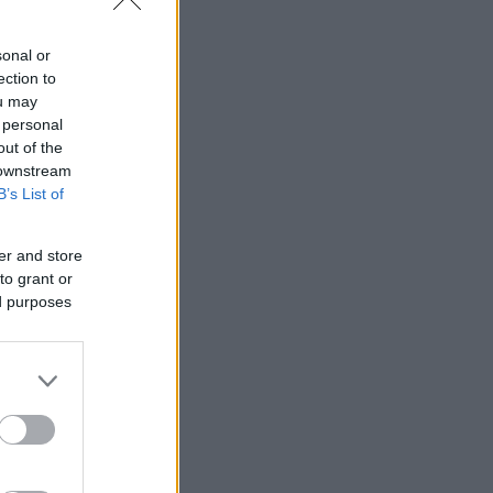
sonal or
ection to
ou may
 personal
out of the
 downstream
B’s List of
er and store
to grant or
ed purposes