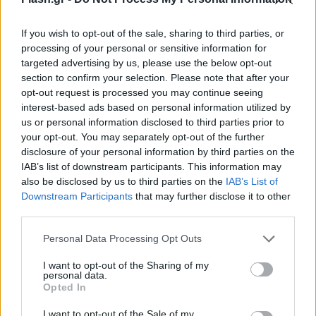
εξαιρετικά δύσκολο σημείο, ώστε η αφαίρεσή της
If you wish to opt-out of the sale, sharing to third parties, or
να είναι τρομερά δύσκολη.
processing of your personal or sensitive information for
targeted advertising by us, please use the below opt-out
Το αινιγματικό σημείωμα αυτοκτονίας
section to confirm your selection. Please note that after your
opt-out request is processed you may continue seeing
interest-based ads based on personal information utilized by
Οι αστυνομικοί βρήκαν στο ντουλαπάκι του ΙΧ ένα
us or personal information disclosed to third parties prior to
«περίεργο» σημείωμα, που παρέπεμπε σε
your opt-out. You may separately opt-out of the further
disclosure of your personal information by third parties on the
σημείωμα αυτοκτονίας.
IAB’s list of downstream participants. This information may
also be disclosed by us to third parties on the
IAB’s List of
Downstream Participants
that may further disclose it to other
third parties.
Please note that this website/app uses one or more Google
Personal Data Processing Opt Outs
services and may gather and store information including but
not limited to your visit or usage behaviour. You may click to
I want to opt-out of the Sharing of my
personal data.
grant or deny consent to Google and its third-party tags to
Opted In
use your data for below specified purposes in below Google
consent section.
I want to opt-out of the Sale of my