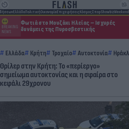
ιδήσεων
Ελλάδα
Πολιτική
Οικονομία
Επιχειρήσεις
Κόσμος
Σπορ
Showbiz
Weekend
Φωτιά στο Μουζάκι Ηλείας – Ισχυρές
BREAKING
δυνάμεις της Πυροσβεστικής
NEWS
Ελλάδα
Κρήτη
Τροχαίο
Αυτοκτονία
Ηράκλ
Θρίλερ στην Κρήτη: Το «περίεργο»
σημείωμα αυτοκτονίας και η σφαίρα στο
κεφάλι 29χρονου