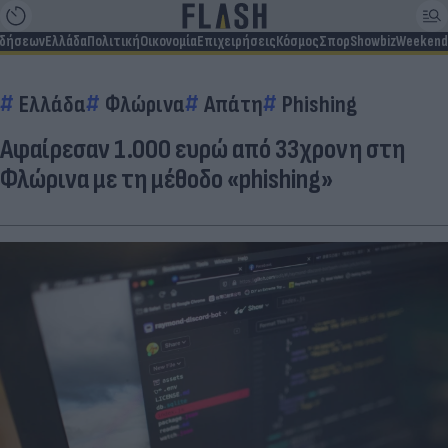
ιδήσεων
Ελλάδα
Πολιτική
Οικονομία
Επιχειρήσεις
Κόσμος
Σπορ
Showbiz
Weekend
Ελλάδα
Φλώρινα
Απάτη
Phishing
Αφαίρεσαν 1.000 ευρώ από 33χρονη στη
Φλώρινα με τη μέθοδο «phishing»