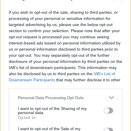
Αλαφούζου
If you wish to opt-out of the sale, sharing to third parties, or
07.08.2026
ΧΡΊΣΛΑ ΓΕΩΡΓΑΚΟΠΟΎΛΟΥ
processing of your personal or sensitive information for
targeted advertising by us, please use the below opt-out
section to confirm your selection. Please note that after your
opt-out request is processed you may continue seeing
interest-based ads based on personal information utilized by
us or personal information disclosed to third parties prior to
your opt-out. You may separately opt-out of the further
disclosure of your personal information by third parties on the
IAB’s list of downstream participants. This information may
also be disclosed by us to third parties on the
IAB’s List of
Downstream Participants
that may further disclose it to other
third parties.
Please note that this website/app uses one or more Google
Personal Data Processing Opt Outs
services and may gather and store information including but
not limited to your visit or usage behaviour. You may click to
I want to opt-out of the Sharing of my
personal data.
grant or deny consent to Google and its third-party tags to
Opted In
use your data for below specified purposes in below Google
consent section.
I want to opt-out of the Sale of my