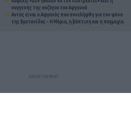
Κυψέλη: «Δεν ήθελαν να τον παντρευτεί» λέει η
συγγενής της συζύγου του Αφγανού
Αυτός είναι ο Αφγανός που συνελήφθη για τον φόνο
της Βρετανίδας - Η Μόρια, η βάπτιση και η πυγμαχία