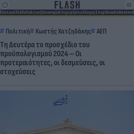
ιδήσεων
Ελλάδα
Πολιτική
Οικονομία
Επιχειρήσεις
Κόσμος
Σπορ
Showbiz
Weekend
Πολιτική
Κωστής Χατζηδάκης
ΑΕΠ
Τη Δευτέρα το προσχέδιο του
προϋπολογισμού 2024 – Οι
προτεραιότητες, οι δεσμεύσεις, οι
στοχεύσεις