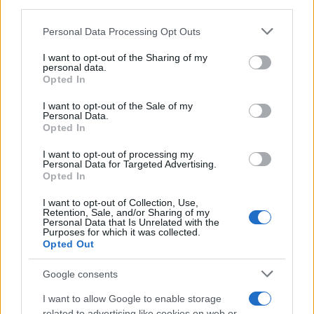
και 19 ετών θα λάβουν το επίδομα των 150
third parties.
ευρώ.
Please note that this website/app uses one or more Google
Personal Data Processing Opt Outs
services and may gather and store information including but
Επίδομα προσωπικής διαφοράς: Θα
not limited to your visit or usage behaviour. You may click to
I want to opt-out of the Sharing of my
χορηγηθεί εφάπαξ σε 750.000
personal data.
grant or deny consent to Google and its third-party tags to
συνταξιούχους όλων των ταμείων με
Opted In
use your data for below specified purposes in below Google
προσωπική διαφορά άνω των 10 ευρώ θα
consent section.
I want to opt-out of the Sale of my
καταβληθεί έκτακτο επίδομα από 100 έως
Personal Data.
Opted In
200 ευρώ ανάλογα με το ύψος των
συντάξιμων αποδοχών.
I want to opt-out of processing my
Personal Data for Targeted Advertising.
Ελάχιστο εγγυημένο εισόδημα:
Opted In
Αναπροσαρμόζεται κατά 8% το ποσό που θα
λάβουν 225.000 ευάλωτα νοικοκυριά. Τα νέα
I want to opt-out of Collection, Use,
Retention, Sale, and/or Sharing of my
αυξημένα ποσά θα κυμαίνονται από 216 έως
Personal Data that Is Unrelated with the
Purposes for which it was collected.
και 432 ευρώ.
Opted Out
Επίδομα θέρμανσης: Θα ξεκινήσει η
Google consents
καταβολή της ενίσχυσης από 100 – 1.000
ευρώ στα νοικοκυριά που πληρούν τα
I want to allow Google to enable storage
εισοδηματικά και περιουσιακά κριτήρια.
related to advertising like cookies on web or