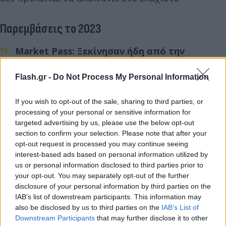
Παρεμβάσεις το 2023
Market Pass: Ξεκίνησαν ήδη από την
Παρασκευή οι πρώτες πληρωμές για την
έκτακτη ενίσχυση στους δικαιούχους για
Flash.gr -
Do Not Process My Personal Information
τους μήνες Αύγουστο, Σεπτέμβριο και
Οκτώβριο. Η δεύτερη πληρωμή
If you wish to opt-out of the sale, sharing to third parties, or
προγραμματίζεται για τις αρχές Νοεμβρίου
processing of your personal or sensitive information for
ενώ οι πληγέντες της Θεσσαλίας και του
targeted advertising by us, please use the below opt-out
section to confirm your selection. Please note that after your
Έβρου θα λάβουν επίδομα και για τους
opt-out request is processed you may continue seeing
μήνες Νοέμβριο και Δεκέμβριο, το οποίο θα
interest-based ads based on personal information utilized by
είναι διπλάσιο.
us or personal information disclosed to third parties prior to
Αγροτικό πετρέλαιο: Οι αγρότες θα
your opt-out. You may separately opt-out of the further
disclosure of your personal information by third parties on the
εισπράξουν την επιστροφή του Ειδικού
IAB’s list of downstream participants. This information may
Φόρου Κατανάλωσης για το 2023.
also be disclosed by us to third parties on the
IAB’s List of
Youth Pass: Περίπου 200.000 νέοι και νέες 18
Downstream Participants
that may further disclose it to other