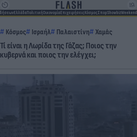
ιδήσεων
Ελλάδα
Πολιτική
Οικονομία
Επιχειρήσεις
Κόσμος
Σπορ
Showbiz
Weekend
Κόσμος
Ισραήλ
Παλαιστίνη
Χαμάς
Τί είναι η Λωρίδα της Γάζας; Ποιος την
κυβερνά και ποιος την ελέγχει;