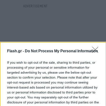
Flash.gr -
Do Not Process My Personal Information
If you wish to opt-out of the sale, sharing to third parties, or
processing of your personal or sensitive information for
targeted advertising by us, please use the below opt-out
section to confirm your selection. Please note that after your
opt-out request is processed you may continue seeing
Η Διεθνής Επιτροπή του Ερυθρού Σταυρού θεωρεί
interest-based ads based on personal information utilized by
us or personal information disclosed to third parties prior to
τον αποκλεισμό παράνομο και λέει ότι παραβιάζει
your opt-out. You may separately opt-out of the further
τη Σύμβαση της Γενεύης, μια κατηγορία που
disclosure of your personal information by third parties on the