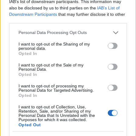
αρνούνται οι Ισραηλινοί αξιωματούχοι. Ο ΟΗΕ,
IAB’s list of downstream participants. This information may
also be disclosed by us to third parties on the
IAB’s List of
διάφορες ομάδες ανθρωπίνων δικαιωμάτων και
Downstream Participants
that may further disclose it to other
νομικοί, επικαλούμενοι τον αποκλεισμό, θεωρούν
third parties.
ότι η Γάζα εξακολουθεί να βρίσκεται υπό
Please note that this website/app uses one or more Google
Personal Data Processing Opt Outs
στρατιωτική κατοχή από το Ισραήλ.
services and may gather and store information including but
not limited to your visit or usage behaviour. You may click to
I want to opt-out of the Sharing of my
personal data.
Τι είναι η Χαμάς και ποιον εκπροσωπεί;
grant or deny consent to Google and its third-party tags to
Opted In
use your data for below specified purposes in below Google
consent section.
Η Χαμάς είναι ένα από τα δύο μεγάλα πολιτικά
I want to opt-out of the Sale of my
Personal Data.
κόμματα στα παλαιστινιακά εδάφη. Ιδρύθηκε το
Opted In
1987 κατά τη διάρκεια μιας εξέγερσης κατά της
I want to opt-out of processing my
ισραηλινής κατοχής της Γάζας και της Δυτικής
Personal Data for Targeted Advertising.
Opted In
Όχθης, η ομάδα ήταν αρχικά παρακλάδι της
Μουσουλμανικής Αδελφότητας, η οποία ευνοεί τις
I want to opt-out of Collection, Use,
Retention, Sale, and/or Sharing of my
ισλαμιστικές αρχές – μια πεποίθηση ότι το Ισλάμ
Personal Data that Is Unrelated with the
Purposes for which it was collected.
πρέπει να διαδραματίσει σημαντικό ρόλο στην
Opted Out
πολιτική ζωή.