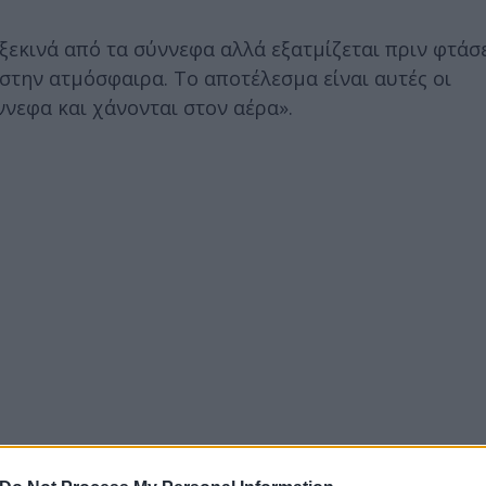
 ξεκινά από τα σύννεφα αλλά εξατμίζεται πριν φτάσ
την ατμόσφαιρα. Το αποτέλεσμα είναι αυτές οι
νεφα και χάνονται στον αέρα».
λύπλοκη είναι η ατμόσφαιρα, ακόμα και σε μια φα