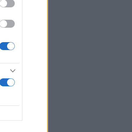
ξατμίζεται ή
ες» που