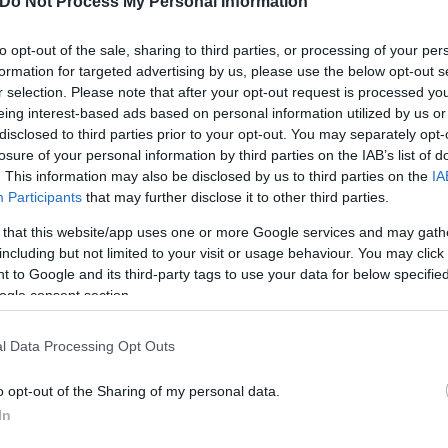
Do Not Process My Personal Information
Αστεροσκοπείου Αθηνών.
to opt-out of the sale, sharing to third parties, or processing of your per
formation for targeted advertising by us, please use the below opt-out s
r selection. Please note that after your opt-out request is processed y
eing interest-based ads based on personal information utilized by us or
disclosed to third parties prior to your opt-out. You may separately opt-
losure of your personal information by third parties on the IAB’s list of
. This information may also be disclosed by us to third parties on the
IA
Participants
that may further disclose it to other third parties.
 that this website/app uses one or more Google services and may gath
including but not limited to your visit or usage behaviour. You may click 
 to Google and its third-party tags to use your data for below specifi
ogle consent section.
l Data Processing Opt Outs
o opt-out of the Sharing of my personal data.
In