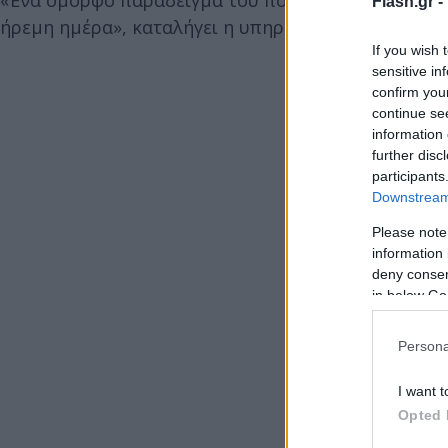
Flash.gr -
ήρεμη ημέρα», καταλήγει η υπηρεσία του Εθνικού 
If you wish 
sensitive in
confirm you
continue se
information 
further disc
participants
Downstream 
Please note
information 
deny consent
in below Go
Persona
I want t
Opted 