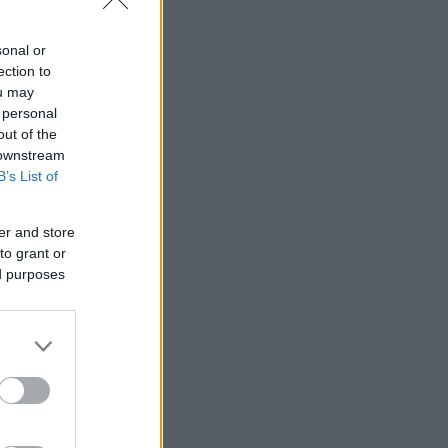
sonal or
ection to
ou may
 personal
out of the
 downstream
B’s List of
er and store
to grant or
ed purposes