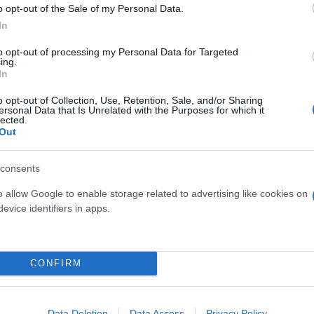
o opt-out of the Sale of my Personal Data.
In
to opt-out of processing my Personal Data for Targeted
ing.
In
o opt-out of Collection, Use, Retention, Sale, and/or Sharing
ersonal Data that Is Unrelated with the Purposes for which it
lected.
Out
consents
o allow Google to enable storage related to advertising like cookies on
evice identifiers in apps.
κά βροχή ή χιόνι που πέφτει από τα σύννεφα, αλλά ε
 έδαφος, δημιουργώντας οπτικά «ουρές» ή «κουρτίν
CONFIRM
Data Deletion
Data Access
Privacy Policy