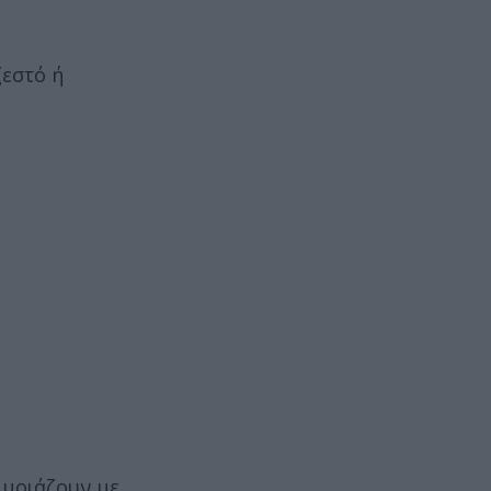
ζεστό ή
 μοιάζουν με