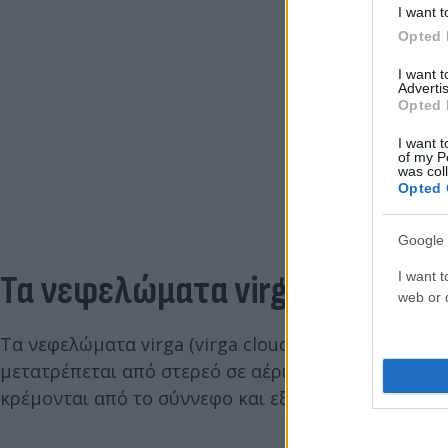
I want t
Opted 
I want 
Advertis
Opted 
I want t
of my P
was col
Opted 
Google 
Τα νεφελώματα virga
I want t
web or d
Τα νεφελώματα virga (virga clouds) είναι ουσιαστι
μετατρέπεται από στερεό σε αέριο πριν φτάσει στο
κρέμονται από το σύννεφο και εξαφανίζονται.