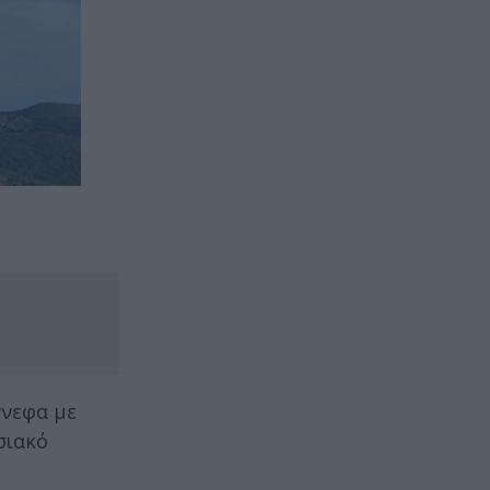
ννεφα με
σιακό