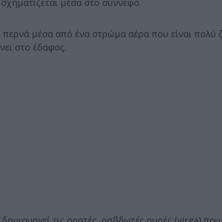
 σχηματίζεται μέσα στο σύννεφο.
, περνά μέσα από ένα στρώμα αέρα που είναι πολύ 
νει στο έδαφος.
δημιουργεί τις ορατές, ραβδωτές ουρές (virga) που