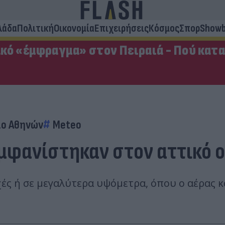
λάδα
Πολιτική
Οικονομία
Επιχειρήσεις
Κόσμος
Σπορ
Showb
κό «έμφραγμα» στον Πειραιά - Πού κατ
ίο Αθηνών
Meteo
 εμφανίστηκαν στον αττικό 
ές ή σε μεγαλύτερα υψόμετρα, όπου ο αέρας κ