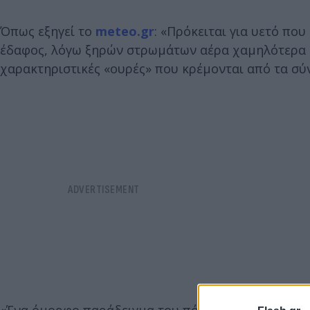
Όπως εξηγεί το
meteo.gr
: «Πρόκειται για υετό που
έδαφος, λόγω ξηρών στρωμάτων αέρα χαμηλότερα σ
χαρακτηριστικές «ουρές» που κρέμονται από τα σύν
«Ένα όμορφο παράδειγμα του πόσο δυναμική και πο