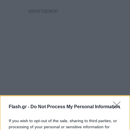
Flash.gr -
Do Not Process My Personal Information
If you wish to opt-out of the sale, sharing to third parties, or
processing of your personal or sensitive information for
Παράλληλα επισήμανε ότι τα σωματεία ή τα