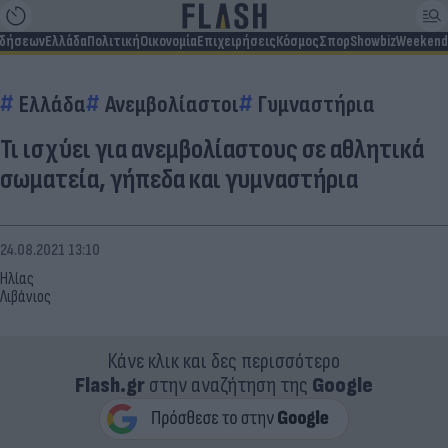
ιδήσεων
Ελλάδα
Πολιτική
Οικονομία
Επιχειρήσεις
Κόσμος
Σπορ
Showbiz
Weekend
Ελλάδα
Ανεμβολίαστοι
Γυμναστήρια
Τι ισχύει για ανεμβολίαστους σε αθλητικά
σωματεία, γήπεδα και γυμναστήρια
24.08.2021 13:10
Ηλίας
Λιβάνιος
Κάνε κλικ και δες περισσότερο
Flash.gr
στην αναζήτηση της
Google