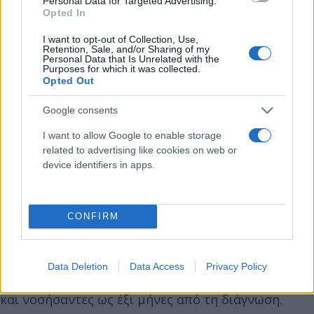
Personal Data for Targeted Advertising.
Opted In
I want to opt-out of Collection, Use,
Retention, Sale, and/or Sharing of my
Personal Data that Is Unrelated with the
Purposes for which it was collected.
Opted Out
Google consents
I want to allow Google to enable storage
related to advertising like cookies on web or
device identifiers in apps.
CONFIRM
Σε ό,τι αφορά τα γήπεδα, όπως ήταν ήδη γνωστό,
Data Deletion
Data Access
Privacy Policy
θα έχουν δικαίωμα εισόδου μόνο εμβολιασμένοι
και νοσήσαντες ως έξι μήνες από τη διάγνωση.