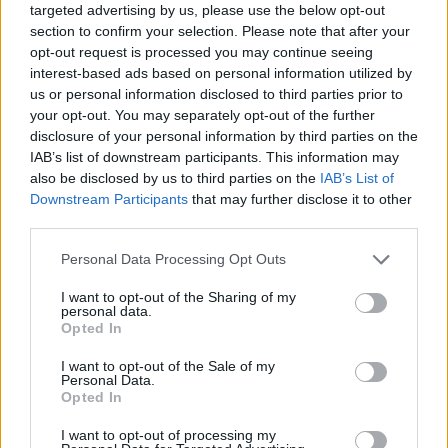
targeted advertising by us, please use the below opt-out
γυμναστήρια θα μπορούν βάσει νόμου να ζητούν
section to confirm your selection. Please note that after your
υποχρεωτικότητα εμβολιασμού ή βεβαίωση
opt-out request is processed you may continue seeing
νόσησης από όλα τα μέλη τους. Σε αυτή την
interest-based ads based on personal information utilized by
us or personal information disclosed to third parties prior to
περίπτωση θα μπορούν να λειτουργούν στο 100%
your opt-out. You may separately opt-out of the further
της χωρητικότητάς τους.
disclosure of your personal information by third parties on the
IAB’s list of downstream participants. This information may
also be disclosed by us to third parties on the
IAB’s List of
Downstream Participants
that may further disclose it to other
third parties.
Please note that this website/app uses one or more Google
Personal Data Processing Opt Outs
services and may gather and store information including but
not limited to your visit or usage behaviour. You may click to
I want to opt-out of the Sharing of my
personal data.
grant or deny consent to Google and its third-party tags to
Opted In
use your data for below specified purposes in below Google
consent section.
I want to opt-out of the Sale of my
Personal Data.
Opted In
I want to opt-out of processing my