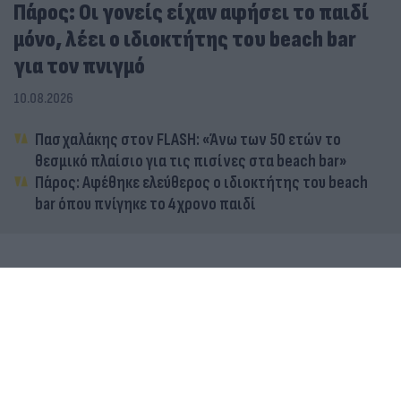
Πάρος: Οι γονείς είχαν αφήσει το παιδί
μόνο, λέει ο ιδιοκτήτης του beach bar
για τον πνιγμό
10.08.2026
Πασχαλάκης στον FLASH: «Άνω των 50 ετών το
θεσμικό πλαίσιο για τις πισίνες στα beach bar»
Πάρος: Αφέθηκε ελεύθερος ο ιδιοκτήτης του beach
bar όπου πνίγηκε το 4χρονο παιδί