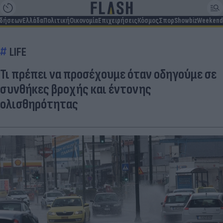
ιδήσεων
Ελλάδα
Πολιτική
Οικονομία
Επιχειρήσεις
Κόσμος
Σπορ
Showbiz
Weekend
LIFE
Τι πρέπει να προσέχουμε όταν οδηγούμε σε
συνθήκες βροχής και έντονης
ολισθηρότητας