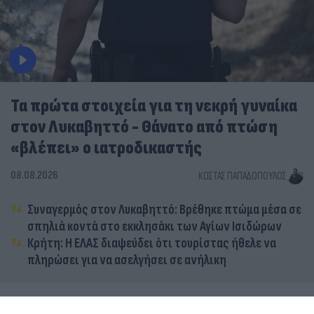
Τα πρώτα στοιχεία για τη νεκρή γυναίκα
στον Λυκαβηττό - Θάνατο από πτώση
«βλέπει» ο ιατροδικαστής
08.08.2026
ΚΏΣΤΑΣ ΠΑΠΑΔΌΠΟΥΛΟΣ
Συναγερμός στον Λυκαβηττό: Βρέθηκε πτώμα μέσα σε
σπηλιά κοντά στο εκκλησάκι των Αγίων Ισιδώρων
Κρήτη: Η ΕΛΑΣ διαψεύδει ότι τουρίστας ήθελε να
πληρώσει για να ασελγήσει σε ανήλικη