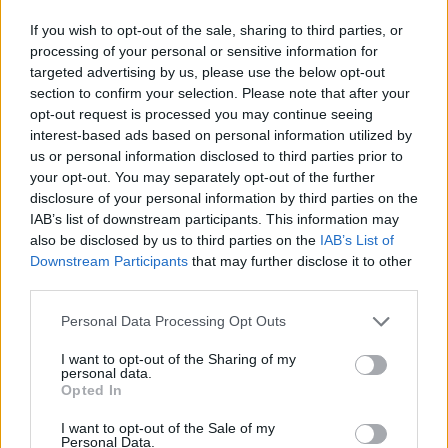
If you wish to opt-out of the sale, sharing to third parties, or
processing of your personal or sensitive information for
targeted advertising by us, please use the below opt-out
section to confirm your selection. Please note that after your
opt-out request is processed you may continue seeing
interest-based ads based on personal information utilized by
us or personal information disclosed to third parties prior to
your opt-out. You may separately opt-out of the further
disclosure of your personal information by third parties on the
Όταν ξεκινάτε ένα ταξίδι με βροχή και έχετε μπει
IAB’s list of downstream participants. This information may
also be disclosed by us to third parties on the
IAB’s List of
στο αυτοκίνητο, να γνωρίζετε ότι τα παπούτσια θα
Downstream Participants
that may further disclose it to other
γλιστράνε στην αρχή στα πεντάλ. Είναι καλό να τα
third parties.
τρίψουμε πρώτα στο πατάκι, ώστε να φύγει η
Please note that this website/app uses one or more Google
Personal Data Processing Opt Outs
υγρασία. Κατά τη διάρκεια της οδήγησης θα πρέπει
services and may gather and store information including but
να είναι αναμμένα τα φώτα πορείας, τα πίσω φώτα
not limited to your visit or usage behaviour. You may click to
I want to opt-out of the Sharing of my
personal data.
να είναι σε καλή κατάσταση, όπως τα φώτα φρένων
grant or deny consent to Google and its third-party tags to
Opted In
use your data for below specified purposes in below Google
και τα φλας. Επίσης, θα πρέπει οι
consent section.
I want to opt-out of the Sale of my
υαλοκαθαριστήρες να λειτουργούν και τα μάκτρα
Personal Data.