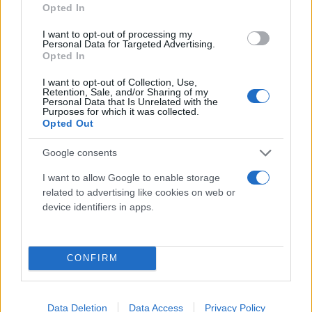
να βρίσκονται σε καλή κατάσταση.
Opted In
I want to opt-out of processing my
Personal Data for Targeted Advertising.
Η ολίσθηση είναι ένα συνηθισμένο φαινόμενο κατά
Opted In
τη διάρκεια της οδήγησης σε συνθήκες βροχής. Αν
I want to opt-out of Collection, Use,
το αυτοκίνητό σας γλιστρήσει θυμηθείτε να μην
Retention, Sale, and/or Sharing of my
Personal Data that Is Unrelated with the
πατήσετε απότομα φρένο, παρά μόνο να
Purposes for which it was collected.
Opted Out
εφαρμόσετε σταθερή πίεση. Αν φύγει το πίσω
μέρος θα πρέπει να στρίψουμε το τιμόνι από την
Google consents
κατεύθυνση που έχει φύγει το πίσω μέρος του
I want to allow Google to enable storage
αυτοκινήτου.
related to advertising like cookies on web or
device identifiers in apps.
Η δυνατή βροχή μπορεί να υπερφορτώσει τους
υαλοκαθαριστήρες και να μην έχουμε καλή
CONFIRM
ορατότητα, όσο γρήγορα και αν τους βάζουμε να
λειτουργούν. Όταν η ορατότητα είναι τόσο
περιορισμένη πρώτα ελαττώνουμε την ταχύτητά
Data Deletion
Data Access
Privacy Policy