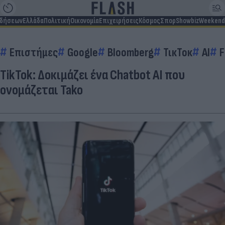
ιδήσεων
Ελλάδα
Πολιτική
Οικονομία
Επιχειρήσεις
Κόσμος
Σπορ
Showbiz
Weekend
Επιστήμες
Google
Bloomberg
ΤικΤοκ
AI
F
TikTok: Δοκιμάζει ένα Chatbot AI που
ονομάζεται Tako