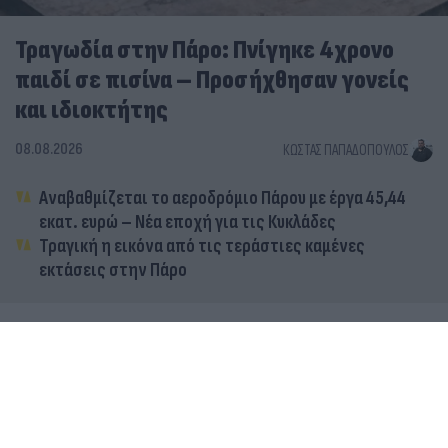
Τραγωδία στην Πάρο: Πνίγηκε 4χρονο
παιδί σε πισίνα – Προσήχθησαν γονείς
και ιδιοκτήτης
08.08.2026
ΚΏΣΤΑΣ ΠΑΠΑΔΌΠΟΥΛΟΣ
Αναβαθμίζεται το αεροδρόμιο Πάρου με έργα 45,44
εκατ. ευρώ – Νέα εποχή για τις Κυκλάδες
Τραγική η εικόνα από τις τεράστιες καμένες
εκτάσεις στην Πάρο