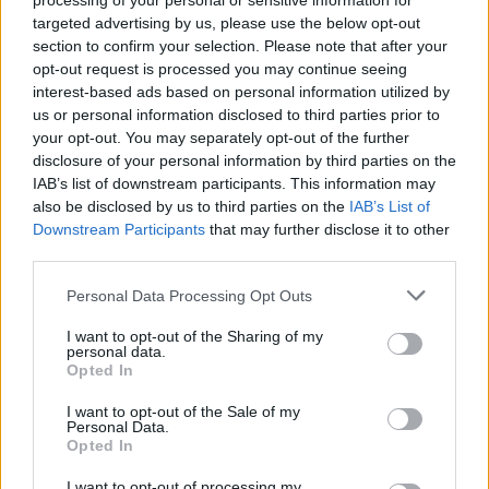
processing of your personal or sensitive information for
targeted advertising by us, please use the below opt-out
section to confirm your selection. Please note that after your
opt-out request is processed you may continue seeing
interest-based ads based on personal information utilized by
us or personal information disclosed to third parties prior to
your opt-out. You may separately opt-out of the further
disclosure of your personal information by third parties on the
IAB’s list of downstream participants. This information may
also be disclosed by us to third parties on the
IAB’s List of
Downstream Participants
that may further disclose it to other
third parties.
Please note that this website/app uses one or more Google
Η δοκιμή του Tako είναι επί του παρόντος
Personal Data Processing Opt Outs
services and may gather and store information including but
διαθέσιμη σε μικρό αριθμό εργαζομένων, σύμφωνα
not limited to your visit or usage behaviour. You may click to
I want to opt-out of the Sharing of my
με τον Daniel Buchuk, αναλυτή στη Watchful, μια
personal data.
grant or deny consent to Google and its third-party tags to
Opted In
εταιρεία που παρακολουθεί τις δοκιμές ανάπτυξης
use your data for below specified purposes in below Google
consent section.
εφαρμογών για ανταγωνιστές.
I want to opt-out of the Sale of my
Personal Data.
Opted In
Προς το παρόν, το Tako εμφανίζεται ως ένα μικρό
I want to opt-out of processing my