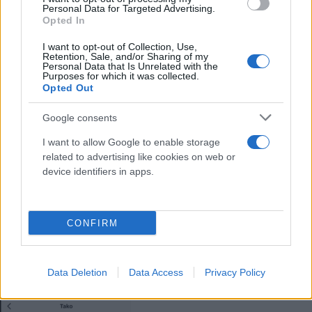
Personal Data for Targeted Advertising.
εικονίδιο σαν φάντασμα στην επάνω δεξιά γωνία
Opted In
της οθόνης της εφαρμογής. Αφού πατήσουν αυτό
το εικονίδιο, οι χρήστες οδηγούνται σε μια
I want to opt-out of Collection, Use,
Retention, Sale, and/or Sharing of my
συνομιλία, όπου μπορούν να κάνουν ερωτήσεις. Ο
Personal Data that Is Unrelated with the
Purposes for which it was collected.
Buchuk είπε στο Bloomberg ότι το Tako μπορεί
Opted Out
επίσης να παρέχει συστάσεις για περιεχόμενο με
Google consents
βάση τα ενδιαφέροντα και τις προτιμήσεις των
χρηστών.
I want to allow Google to enable storage
related to advertising like cookies on web or
device identifiers in apps.
«Το Tako είναι ένα πειραματικό chatbot», γράφει
μια οθόνη σε ένα από τα στιγμιότυπα οθόνης που
κοινοποιήθηκαν στο Bloomberg. «Μπορεί να
CONFIRM
απαντήσει σε ερωτήσεις και να συνομιλήσει μαζί
σας».
Data Deletion
Data Access
Privacy Policy