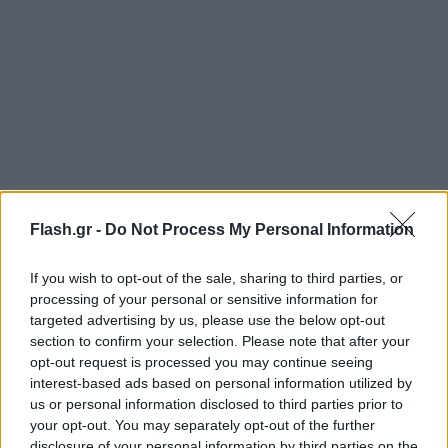
Flash.gr -
Do Not Process My Personal Information
Ο 48χρονος παρελήφθη από ασθενοφόρο και
διεκομίσθη στο Κέντρο Υγείας Τήνου, όπου
If you wish to opt-out of the sale, sharing to third parties, or
διαπιστώθηκε ο θάνατός του.
processing of your personal or sensitive information for
targeted advertising by us, please use the below opt-out
section to confirm your selection. Please note that after your
Προανάκριση διενεργείται από το Λιμεναρχείο
opt-out request is processed you may continue seeing
Τήνου.
interest-based ads based on personal information utilized by
us or personal information disclosed to third parties prior to
your opt-out. You may separately opt-out of the further
disclosure of your personal information by third parties on the