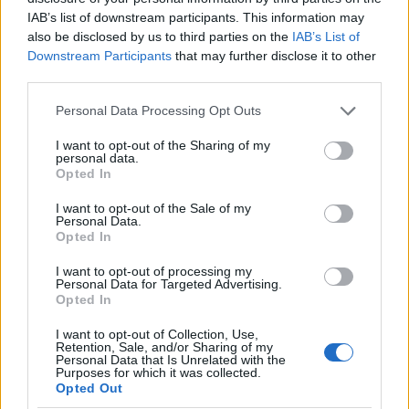
IAB’s list of downstream participants. This information may
also be disclosed by us to third parties on the
IAB’s List of
Downstream Participants
that may further disclose it to other
third parties.
Please note that this website/app uses one or more Google
Personal Data Processing Opt Outs
services and may gather and store information including but
not limited to your visit or usage behaviour. You may click to
I want to opt-out of the Sharing of my
personal data.
grant or deny consent to Google and its third-party tags to
Opted In
use your data for below specified purposes in below Google
consent section.
I want to opt-out of the Sale of my
Personal Data.
Opted In
I want to opt-out of processing my
Personal Data for Targeted Advertising.
Opted In
I want to opt-out of Collection, Use,
Retention, Sale, and/or Sharing of my
Personal Data that Is Unrelated with the
Purposes for which it was collected.
Opted Out