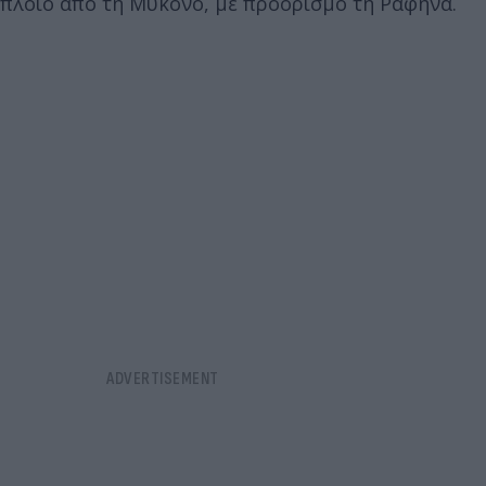
πλοίο από τη Μύκονο, με προορισμό τη Ραφήνα.