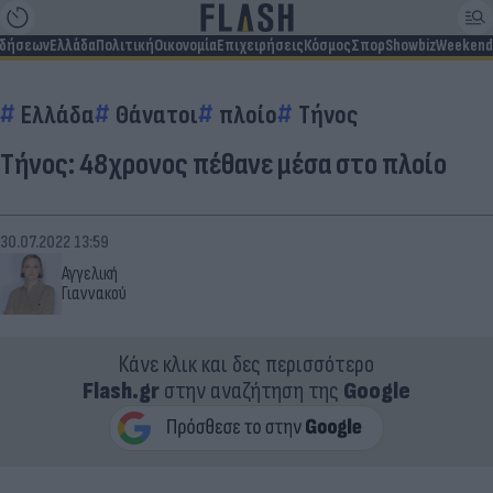
ιδήσεων
Ελλάδα
Πολιτική
Οικονομία
Επιχειρήσεις
Κόσμος
Σπορ
Showbiz
Weekend
Ελλάδα
Θάνατοι
πλοίο
Τήνος
Τήνος: 48χρονος πέθανε μέσα στο πλοίο
30.07.2022 13:59
Αγγελική
Γιαννακού
Κάνε κλικ και δες περισσότερο
Flash.gr
στην αναζήτηση της
Google