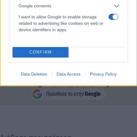
Google consents
I want to allow Google to enable storage
related to advertising like cookies on web or
device identifiers in apps.
CONFIRM
Data Deletion
Data Access
Privacy Policy
Κάνε κλικ και δες περισσότερο
Flash.gr
στην αναζήτηση της
Google