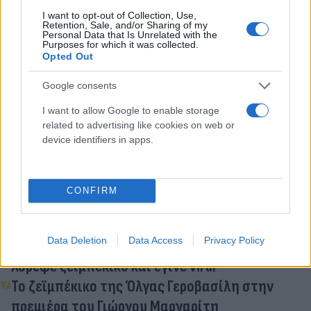
να ραίνει με χαρτονομίσματα τον μουσικό,
I want to opt-out of Collection, Use,
δείχνοντας την εκτίμησή του για την μουσική και
Retention, Sale, and/or Sharing of my
Personal Data that Is Unrelated with the
το γλέντι.
Purposes for which it was collected.
Opted Out
Google consents
Κάνε κλικ και δες περισσότερο
Flash.gr
στην αναζήτηση της
Google
I want to allow Google to enable storage
related to advertising like cookies on web or
device identifiers in apps.
CONFIRM
Διάβασε σχετικά
Data Deletion
Data Access
Privacy Policy
Τα... έσπασε ο Κουτσούμπας στη Νέα Υόρκη -
Χόρεψε ζεϊμπέκικο και έγινε viral
Το ζεϊμπέκικο της Όλγας Γεροβασίλη στην
πρεμιέρα του Γιώργου Μαργαρίτη