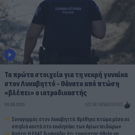
Τα πρώτα στοιχεία για τη νεκρή γυναίκα
στον Λυκαβηττό - Θάνατο από πτώση
«βλέπει» ο ιατροδικαστής
08.08.2026
ΚΏΣΤΑΣ ΠΑΠΑΔΌΠΟΥΛΟΣ
Συναγερμός στον Λυκαβηττό: Βρέθηκε πτώμα μέσα σε
σπηλιά κοντά στο εκκλησάκι των Αγίων Ισιδώρων
Κρήτη: Η ΕΛΑΣ διαψεύδει ότι τουρίστας ήθελε να