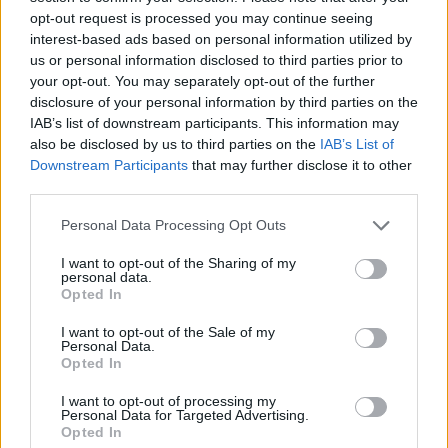
opt-out request is processed you may continue seeing
interest-based ads based on personal information utilized by
us or personal information disclosed to third parties prior to
your opt-out. You may separately opt-out of the further
disclosure of your personal information by third parties on the
IAB’s list of downstream participants. This information may
also be disclosed by us to third parties on the
IAB’s List of
Downstream Participants
that may further disclose it to other
third parties.
Please note that this website/app uses one or more Google
Personal Data Processing Opt Outs
services and may gather and store information including but
not limited to your visit or usage behaviour. You may click to
I want to opt-out of the Sharing of my
personal data.
grant or deny consent to Google and its third-party tags to
Opted In
use your data for below specified purposes in below Google
consent section.
I want to opt-out of the Sale of my
Personal Data.
Opted In
Αξίζει να σημειωθεί ότι ο κ. Αντώνης, υπό τους
I want to opt-out of processing my
Personal Data for Targeted Advertising.
ήχους του βιολιού του Παναγιώτη Μάνεση, άρχισε
Opted In