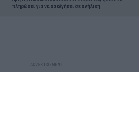
πληρώσει για να ασελγήσει σε ανήλικη