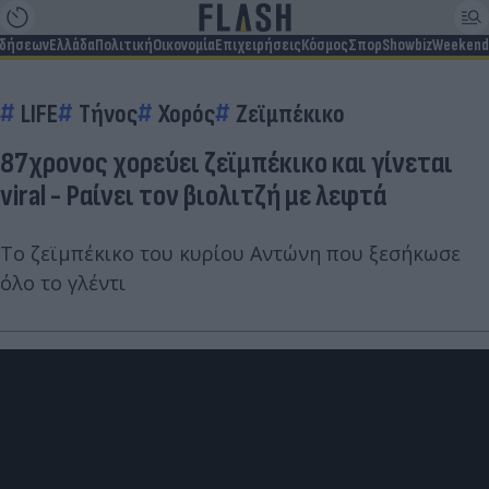
ιδήσεων
Ελλάδα
Πολιτική
Οικονομία
Επιχειρήσεις
Κόσμος
Σπορ
Showbiz
Weekend
LIFE
Τήνος
Χορός
Ζεϊμπέκικο
87χρονος χορεύει ζεϊμπέκικο και γίνεται
viral - Ραίνει τον βιολιτζή με λεφτά
Το ζεϊμπέκικο του κυρίου Αντώνη που ξεσήκωσε
όλο το γλέντι