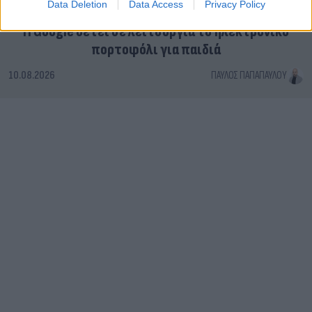
Data Deletion
Data Access
Privacy Policy
Η Google θέτει σε λειτουργία το ηλεκτρονικό
πορτοφόλι για παιδιά
10.08.2026
ΠΑΎΛΟΣ ΠΑΠΑΠΑΎΛΟΥ