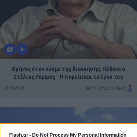
Θρήνος στον κόσμο της διανόησης: Πέθανε ο
Στέλιος Ράμφος - Η πορεία και το έργο του
10.08.2026
ΧΡΙΣΤΌΔΟΥΛΟΣ ΣΚΟΎΝΤΑΣ
Flash.gr -
Do Not Process My Personal Information