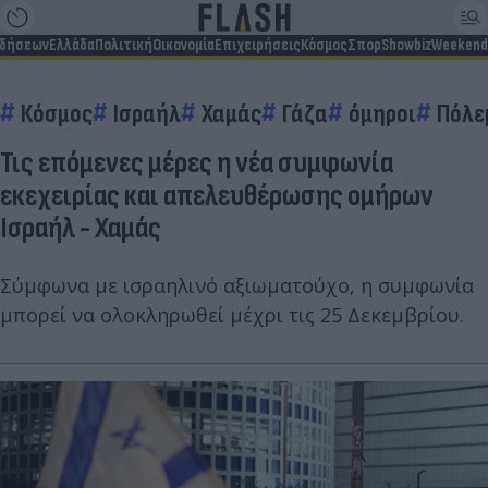
ιδήσεων
Ελλάδα
Πολιτική
Οικονομία
Επιχειρήσεις
Κόσμος
Σπορ
Showbiz
Weekend
Κόσμος
Ισραήλ
Χαμάς
Γάζα
όμηροι
Πόλε
Τις επόμενες μέρες η νέα συμφωνία
εκεχειρίας και απελευθέρωσης ομήρων
Ισραήλ - Χαμάς
Σύμφωνα με ισραηλινό αξιωματούχο, η συμφωνία
μπορεί να ολοκληρωθεί μέχρι τις 25 Δεκεμβρίου.