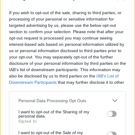
If you wish to opt-out of the sale, sharing to third parties, or
processing of your personal or sensitive information for
targeted advertising by us, please use the below opt-out
section to confirm your selection. Please note that after your
opt-out request is processed you may continue seeing
interest-based ads based on personal information utilized by
us or personal information disclosed to third parties prior to
your opt-out. You may separately opt-out of the further
disclosure of your personal information by third parties on the
IAB’s list of downstream participants. This information may
also be disclosed by us to third parties on the
IAB’s List of
Downstream Participants
that may further disclose it to other
third parties.
Please note that this website/app uses one or more Google
Personal Data Processing Opt Outs
services and may gather and store information including but
Πολιτική Προστασία: Πολύ υψηλός κίνδυνος για
not limited to your visit or usage behaviour. You may click to
I want to opt-out of the Sharing of my
φωτιά σε 5 περιφέρειες την Τρίτη 11 Αυγούστου
personal data.
grant or deny consent to Google and its third-party tags to
Opted In
use your data for below specified purposes in below Google
10.08.2026
consent section.
I want to opt-out of the Sale of my