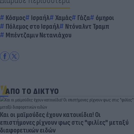
Διάβασε περισσότερα
Κόσμος
Ισραήλ
Χαμάς
Γάζα
όμηροι
Πόλεμος στο Ισραήλ
Ντόναλντ Τραμπ
Μπέντζαμιν Νετανιάχου
ΑΠΟ ΤΟ ΔΙΚΤΥΟ
Ηλεκτρικά πατίνια: 3,5 φορές μεγαλύτερος ο
κίνδυνος σοβαρής εγκεφαλικής κάκωσης