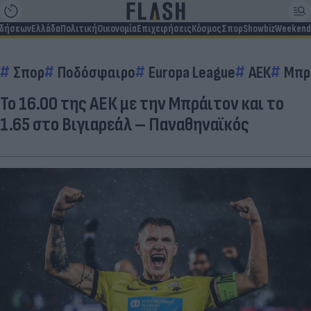
ιδήσεων
Ελλάδα
Πολιτική
Οικονομία
Επιχειρήσεις
Κόσμος
Σπορ
Showbiz
Weekend
Σπορ
Ποδόσφαιρο
Europa League
ΑΕΚ
Μπρ
Το 16.00 της ΑΕΚ με την Μπράιτον και το
1.65 στο Βιγιαρεάλ – Παναθηναϊκός