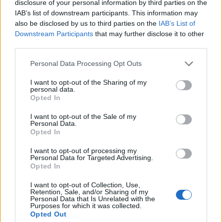
disclosure of your personal information by third parties on the
πρόκριση προσδοκώντας σε νίκη απέναντι στη
IAB’s list of downstream participants. This information may
also be disclosed by us to third parties on the
IAB’s List of
Βιγιαρεάλ. Το κλίμα δεν είναι και το καλύτερο στις
Downstream Participants
that may further disclose it to other
τάξεις των «πρασίνων» το τελευταίο διάστημα.
third parties.
Please note that this website/app uses one or more Google
Personal Data Processing Opt Outs
services and may gather and store information including but
not limited to your visit or usage behaviour. You may click to
I want to opt-out of the Sharing of my
personal data.
grant or deny consent to Google and its third-party tags to
Opted In
use your data for below specified purposes in below Google
consent section.
I want to opt-out of the Sale of my
Personal Data.
Opted In
I want to opt-out of processing my
Personal Data for Targeted Advertising.
Opted In
I want to opt-out of Collection, Use,
Retention, Sale, and/or Sharing of my
Personal Data that Is Unrelated with the
Purposes for which it was collected.
Opted Out