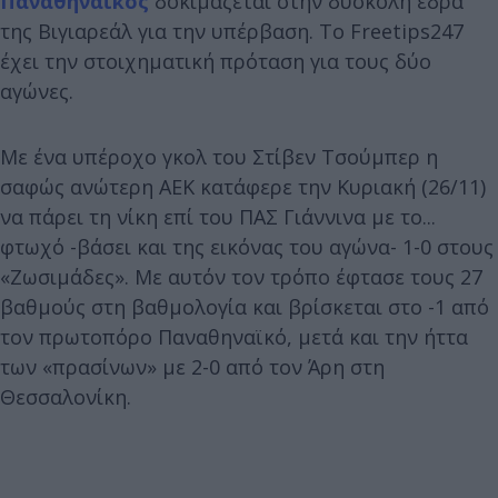
Παναθηναϊκός
δοκιμάζεται στην δύσκολη έδρα
της Βιγιαρεάλ για την υπέρβαση. Το Freetips247
έχει την στοιχηματική πρόταση για τους δύο
αγώνες.
Με ένα υπέροχο γκολ του Στίβεν Τσούμπερ η
σαφώς ανώτερη ΑΕΚ κατάφερε την Κυριακή (26/11)
να πάρει τη νίκη επί του ΠΑΣ Γιάννινα με το...
φτωχό -βάσει και της εικόνας του αγώνα- 1-0 στους
«Ζωσιμάδες». Με αυτόν τον τρόπο έφτασε τους 27
βαθμούς στη βαθμολογία και βρίσκεται στο -1 από
τον πρωτοπόρο Παναθηναϊκό, μετά και την ήττα
των «πρασίνων» με 2-0 από τον Άρη στη
Θεσσαλονίκη.