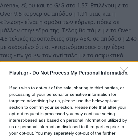
Arena», εξ ου και το G/G στο 1.57. Επιλέγουμε το
Over 9.5 κόρνερ σε απόδοση 1.91 μιας και η
«Ένωση» είναι η ομάδα των κόρνερ, πόσω δε
μάλλον στην έδρα της. Τέλος θα πάμε με το Over
4.5 τελικές προσπάθειες στην ΑΕΚ, σε απόδοση 2.40,
με δεδομένο ότι οι «κιτρινόμαυροι» στην έδρα
τους «πνίγουν» τον αντίπαλο με το ασφυκτικό
πρέσινγκ τους.
Flash.gr -
Do Not Process My Personal Information
Συνολική απόδοση του Bet Builder είναι στο 16.00.
If you wish to opt-out of the sale, sharing to third parties, or
processing of your personal or sensitive information for
Για το θαύμα ο Παναθηναϊκός
targeted advertising by us, please use the below opt-out
section to confirm your selection. Please note that after your
Ο Παναθηναϊκός στο ελληνικό πρωτάθλημα υπέστη
opt-out request is processed you may continue seeing
ήττα από τον Άρη με 2-0. Επιπλέον, οι δύο ήττες
interest-based ads based on personal information utilized by
us or personal information disclosed to third parties prior to
από την Ρεν τον έφεραν εκτός δυάδας στον όμιλο
your opt-out. You may separately opt-out of the further
του Europa League και πλέον παλεύει για την