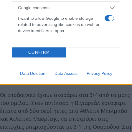
Google consents
I want to allow Google to enable storage
related to advertising like cookies on web or
device identifiers in apps.
CONFIRM
Data Deletion
Data Access
Privacy Policy
Οι «πράσινοι» έχουν σκοράρει στα 3/4 από τα ματς
του ομίλου. Στον αντίποδα η Βιγιαρεάλ κατάφερε
έπειτα από δύο σερί ήττες από Αθλέτικ Μπιλμπάο
και Ατλέτικο Μαδρίτης, να επιστρέψει στις
επιτυχίες υπερισχύοντας με 3-1 της Οσασούνα. Στη