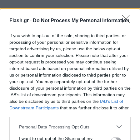
Flash.gr -
Do Not Process My Personal Information
Η Μέτζου με απολογισμό τρεις νίκες σε τέσσερις
αγώνες στον μοναδικό όμιλο που δημιουργήθηκε
If you wish to opt-out of the sale, sharing to third parties, or
στην BC4, κατέκτησε επίσης το ασημένιο μετάλλιο,
processing of your personal or sensitive information for
ενώ ο Παναγιώτης Σουλάνης δεν κατάφερε σήμερα
targeted advertising by us, please use the below opt-out
section to confirm your selection. Please note that after your
να δώσει συνέχεια στο σερί νικών, με αποτέλεσμα
opt-out request is processed you may continue seeing
να περιοριστεί στην 4η θέση της BC1.
interest-based ads based on personal information utilized by
us or personal information disclosed to third parties prior to
your opt-out. You may separately opt-out of the further
Τα σημερινά αποτελέσματα:
disclosure of your personal information by third parties on the
IAB’s list of downstream participants. This information may
BC4 γυναικών
also be disclosed by us to third parties on the
IAB’s List of
Downstream Participants
that may further disclose it to other
third parties.
Please note that this website/app uses one or more Google
Personal Data Processing Opt Outs
services and may gather and store information including but
not limited to your visit or usage behaviour. You may click to
I want to opt-out of the Sharing of my