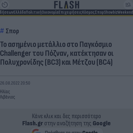
ιδήσεων
Ελλάδα
Πολιτική
Οικονομία
Επιχειρήσεις
Κόσμος
Σπορ
Showbiz
Weekend
Σπορ
Το ασημένιο μετάλλιο στο Παγκόσμιο
Challenger του Πόζναν, κατέκτησαν οι
Πολυχρονίδης (BC3) και Μέτζου (BC4)
26.08.2022 20:50
Ηλίας
Λιβάνιος
Κάνε κλικ και δες περισσότερο
Flash.gr
στην αναζήτηση της
Google