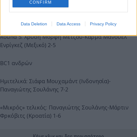
CONFIRM
Data Deletion
Data Access
Privacy Policy
Round 5: Χρυσή Μόρφη Μέτζου-Κάρμα Μανουέλ
Ενρίγκεζ (Μεξικό) 2-5
BC1 ανδρών
Ημιτελικά: Σιάφα Μουχαμάντ (Ινδονησία)-
Παναγιώτης Σουλάνης 7-2
«Μικρός» τελικός: Παναγιώτης Σουλάνης-Μάρτιν
Φρκόβιτς (Κροατία) 1-6
Κάνε κλικ και δες περισσότερο