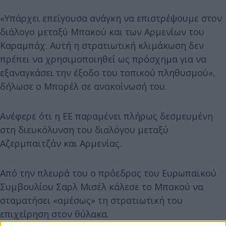
«Υπάρχει επείγουσα ανάγκη να επιστρέψουμε στον
διάλογο μεταξύ Μπακού και των Αρμενίων του
Καραμπάχ. Αυτή η στρατιωτική κλιμάκωση δεν
πρέπει να χρησιμοποιηθεί ως πρόσχημα για να
εξαναγκάσει την έξοδο του τοπικού πληθυσμού»,
δήλωσε ο Μπορέλ σε ανακοίνωσή του.
Ανέφερε ότι η ΕΕ παραμένει πλήρως δεσμευμένη
στη διευκόλυνση του διαλόγου μεταξύ
Αζερμπαϊτζάν και Αρμενίας.
Από την πλευρά του ο πρόεδρος του Ευρωπαϊκού
Συμβουλίου Σαρλ Μισέλ κάλεσε το Μπακού να
σταματήσει «αμέσως» τη στρατιωτική του
επιχείρηση στον θύλακα.