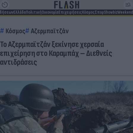
ιδήσεων
Ελλάδα
Πολιτική
Οικονομία
Επιχειρήσεις
Κόσμος
Σπορ
Showbiz
Weekend
Κόσμος
Αζερμπαϊτζάν
Το Αζερμπαϊτζάν ξεκίνησε χερσαία
επιχείρηση στο Καραμπάχ – Διεθνείς
αντιδράσεις