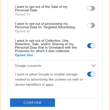
use your data for below specified purposes in below Google
consent section.
I want to opt-out of the Sale of my
Personal Data.
Opted In
I want to opt-out of processing my
Personal Data for Targeted Advertising.
Opted In
I want to opt-out of Collection, Use,
Retention, Sale, and/or Sharing of my
Personal Data that Is Unrelated with the
Purposes for which it was collected.
«Οι στρατιωτικές ενέργειες του Αζερμπαϊτζάν
Opted Out
πρέπει να σταματήσουν αμέσως για να επιτραπεί
Google consents
ένας γνήσιος διάλογος μεταξύ του Μπακού και των
Αρμενίων του Καραμπάχ», δήλωσε ο Μισέλ στο X.
I want to allow Google to enable storage
related to advertising like cookies on web or
device identifiers in apps.
Η Ρωσία, εγγυήτρια δύναμη της εκεχειρίας που
επιτεύχθηκε μετά τον τελευταίο πόλεμο Αρμενίας-
Αζερμπαϊτζάν το 2020, εξέφρασε τη «βαθιά
CONFIRM
ανησυχία για την απότομη κλιμάκωση στο