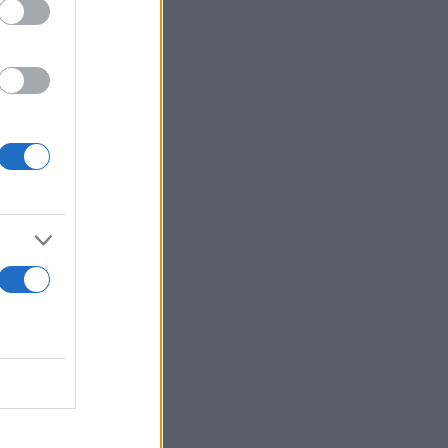
θέμα να
ς ημέρες