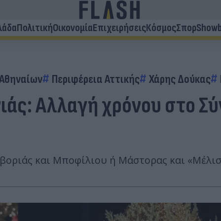
λάδα
Πολιτική
Οικονομία
Επιχειρήσεις
Κόσμος
Σπορ
Showb
 Αθηναίων
Περιφέρεια Αττικής
Χάρης Δούκας
ιάς: Αλλαγή χρόνου στο Σύ
ληβοριάς και Μποφίλιου ή Μάστορας και «Μέλι