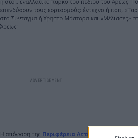
ή στο... εναλλατικό πάρκο του πεδίου του Άρεως; 
επενδύσουν τους εορτασμούς: έντεχνο ή ποπ, «Τα
στο Σύνταγμα ή Χρήστο Μάστορα και «Μέλισσες» στ
Άρεως;
Η απόφαση της
Περιφέρεια Αττικής
να δημιουργήσ