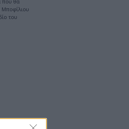
α που θα
α Μποφίλιου
δίο του
χρονιά