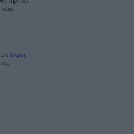
 θα τηρήσει
 νέας
ιά ο
δήμος
ιάς.