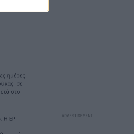
γες ημέρες
Δούκας σε
μετά στο
. Η ΕΡΤ