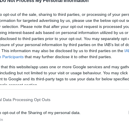
Do Not Process My Personal Information
ς με τον Δήμο Αθηναίων, καθώς ο Δήμος θεώρησε ότ
ορταστική εκδήλωση για την αλλαγή του χρόνου είνα
to opt-out of the sale, sharing to third parties, or processing of your per
formation for targeted advertising by us, please use the below opt-out s
r selection. Please note that after your opt-out request is processed y
eing interest-based ads based on personal information utilized by us or
disclosed to third parties prior to your opt-out. You may separately opt-
losure of your personal information by third parties on the IAB’s list of
. This information may also be disclosed by us to third parties on the
IA
Participants
that may further disclose it to other third parties.
 that this website/app uses one or more Google services and may gath
including but not limited to your visit or usage behaviour. You may click 
 to Google and its third-party tags to use your data for below specifi
ogle consent section.
l Data Processing Opt Outs
o opt-out of the Sharing of my personal data.
In