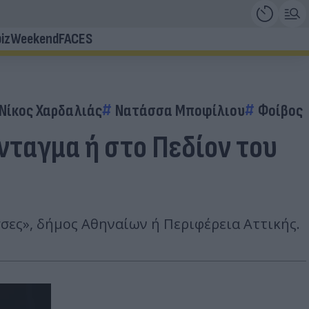
iz
Weekend
FACES
Νίκος Χαρδαλιάς
Νατάσσα Μποφίλιου
Φοίβος 
νταγμα ή στο Πεδίον του
σσες», δήμος Αθηναίων ή Περιφέρεια Αττικής.