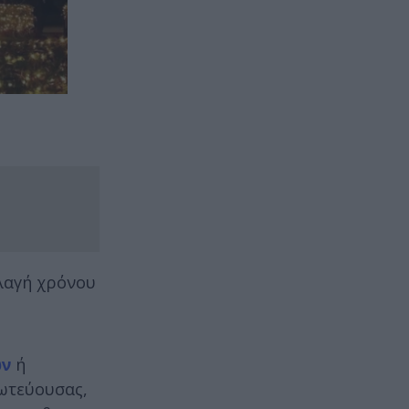
λλαγή χρόνου
ων
ή
ρωτεύουσας,