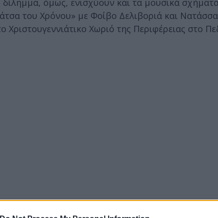
Το δίλημμα, όμως, ενισχύουν και τα μουσικά σχήματ
ράτσα του Χρόνου» με Φοίβο Δελιβοριά και Νατάσσ
ο Χριστουγεννιάτικο Χωριό της Περιφέρειας στο Πε
ει έναν νέο εορταστικό πόλο για τη φετινή πρωτο