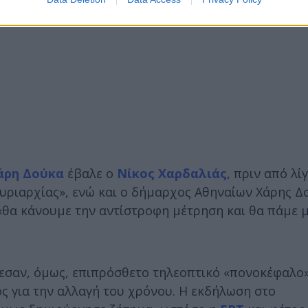
Χάρη Δούκα
έβαλε ο
Νίκος Χαρδαλιάς
, πριν από λί
 κυριαρχίας», ενώ και ο δήμαρχος Αθηναίων Χάρης 
 «θα κάνουμε την αντίστροφη μέτρηση και θα πάμε 
εσαν, όμως, επιπρόσθετο τηλεοπτικό «πονοκέφαλο»
ς για την αλλαγή του χρόνου. Η εκδήλωση στο