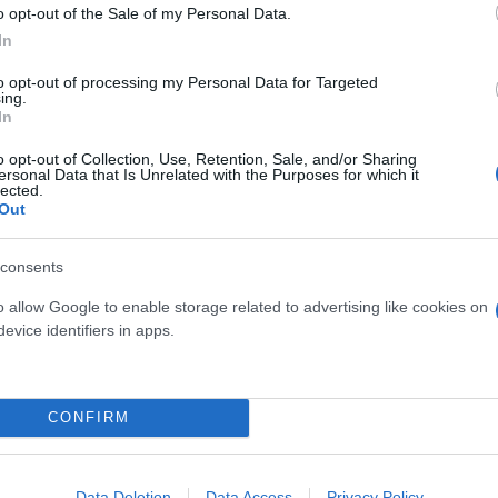
o opt-out of the Sale of my Personal Data.
In
to opt-out of processing my Personal Data for Targeted
ing.
In
o opt-out of Collection, Use, Retention, Sale, and/or Sharing
ersonal Data that Is Unrelated with the Purposes for which it
lected.
Out
consents
o allow Google to enable storage related to advertising like cookies on
 είναι η αλήθεια, ενώ προς στιγμή απειλήθηκε το 
evice identifiers in apps.
μος Αθηναίων και Περιφέρεια Αττικής τις τελευταίε
ν παρεκτραπεί η κατάσταση.
CONFIRM
Data Deletion
Data Access
Privacy Policy