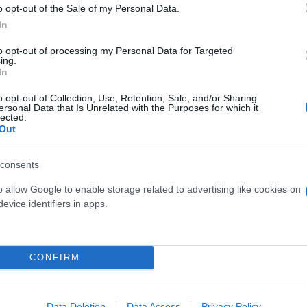
o opt-out of the Sale of my Personal Data.
ίστροφη μέτρηση να ξεκαθαρίζεται ότι θα γίνει στο
In
 «after»
στην εκδήλωση του Νίκου Χαρδαλιά.
to opt-out of processing my Personal Data for Targeted
ing.
In
α Τέμπη το έγραψα μία μέρα πρ
o opt-out of Collection, Use, Retention, Sale, and/or Sharing
ersonal Data that Is Unrelated with the Purposes for which it
lected.
Out
ατα των Τεμπών, και το οποίο τραγούδησε για πρώ
consents
είπε:
o allow Google to enable storage related to advertising like cookies on
evice identifiers in apps.
χω γράψει δεν μπορούσε να σηκώσει το βάρος αυτώ
 τρελάνει. Κάθισα, πήρα την κιθάρα και είπα θα π
CONFIRM
 ήρθαν οι εικόνες και βγήκε ένα τραγούδι από καρδ
Data Deletion
Data Access
Privacy Policy