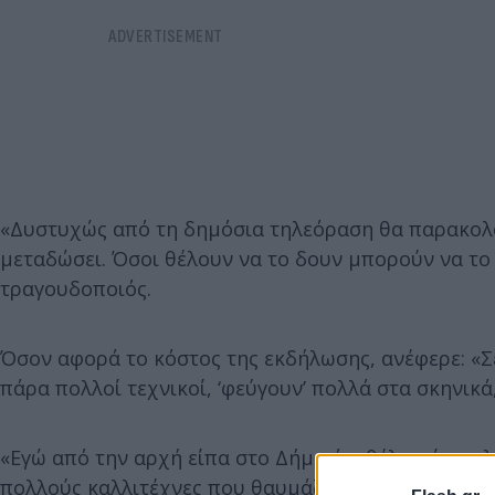
«Δυστυχώς από τη δημόσια τηλεόραση θα παρακολο
μεταδώσει. Όσοι θέλουν να το δουν μπορούν να το
τραγουδοποιός.
Όσον αφορά το κόστος της εκδήλωσης, ανέφερε: «Σ
πάρα πολλοί τεχνικοί, ‘φεύγουν’ πολλά στα σκηνικά
«Εγώ από την αρχή είπα στο Δήμο ότι θέλω μία πολ
πολλούς καλλιτέχνες που θαυμάζω, δεν θέλω να εί