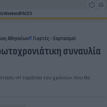
iz
Weekend
FACES
μος Αθηναίων
Γιορτές - Εορτασμοί
πρωτοχρονιάτικη συναυλία
άσταση «Η ταράτσα του χρόνου» που θα