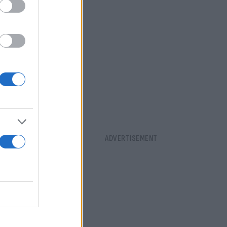
 Σύνταγμα και
ιν τη
τη φορά στη
ν των
ω αυτά που
ιάς».