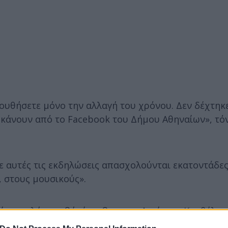
υθήσετε μόνο την αλλαγή του χρόνου. Δεν δέχτηκε
 κάνουν από το Facebook του Δήμου Αθηναίων», τόν
ε αυτές τις εκδηλώσεις απασχολούνται εκατοντάδε
, στους μουσικούς».
ύ χαμηλή αμοιβή -έχει βγει στη Διαύγεια. Και θέλω
ναι κάτι πρωσοποπαγές», σημείωσε.