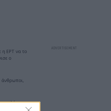
 η ΕΡΤ να το
ισε ο
ς άνθρωποι,
 να καλέσω