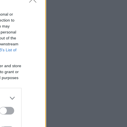
sonal or
ection to
ou may
 personal
out of the
 downstream
B’s List of
er and store
to grant or
ed purposes
ιοργανώσει
ταν ξεκάθαρο