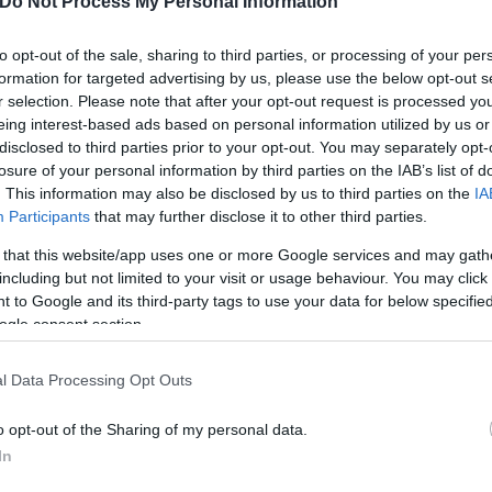
Do Not Process My Personal Information
to opt-out of the sale, sharing to third parties, or processing of your per
formation for targeted advertising by us, please use the below opt-out s
r selection. Please note that after your opt-out request is processed y
eing interest-based ads based on personal information utilized by us or
disclosed to third parties prior to your opt-out. You may separately opt-
losure of your personal information by third parties on the IAB’s list of
. This information may also be disclosed by us to third parties on the
IA
Participants
that may further disclose it to other third parties.
 that this website/app uses one or more Google services and may gath
including but not limited to your visit or usage behaviour. You may click 
 to Google and its third-party tags to use your data for below specifi
ogle consent section.
όηχο της
μεγάλης κόντρας που εκτυλίχθηκε τις
l Data Processing Opt Outs
ίκου Χαρδαλιά
, με αφορμή την συναυλία που θα δ
o opt-out of the Sharing of my personal data.
 πρωτοχρονιάτικο ρεβεγιόν, καθώς στην αρχή δεν ή
In
ρηση για την αλλαγή του χρόνου.