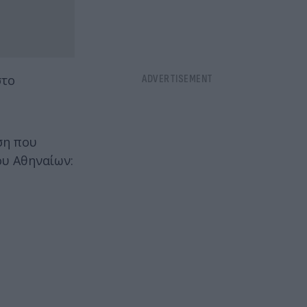
στο
ση που
ου Αθηναίων: