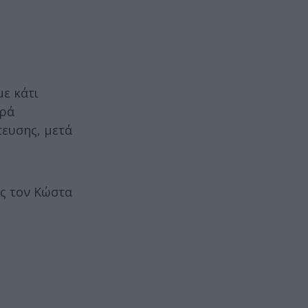
με κάτι
φρά
τευσης, μετά
ως τον Κώστα