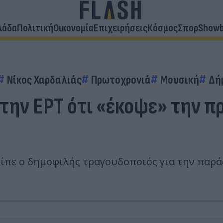
λάδα
Πολιτική
Οικονομία
Επιχειρήσεις
Κόσμος
Σπορ
Showb
Νίκος Χαρδαλιάς
Πρωτοχρονιά
Μουσική
Δή
 την ΕΡΤ ότι «έκοψε» την 
είπε ο δημοφιλής τραγουδοποιός για την παρ