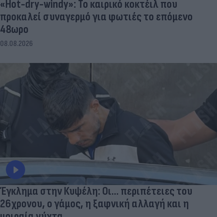
«Hot-dry-windy»: Το καιρικό κοκτέιλ που
προκαλεί συναγερμό για φωτιές το επόμενο
48ωρο
08.08.2026
Έγκλημα στην Κυψέλη: Οι... περιπέτειες του
26χρονου, ο γάμος, η ξαφνική αλλαγή και η
μοιραία νύχτα