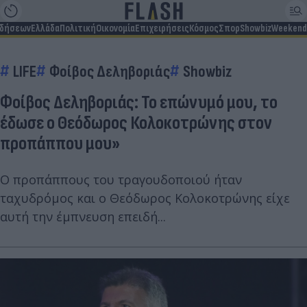
ιδήσεων
Ελλάδα
Πολιτική
Οικονομία
Επιχειρήσεις
Κόσμος
Σπορ
Showbiz
Weekend
LIFE
Φοίβος Δεληβοριάς
Showbiz
Φοίβος Δεληβοριάς: Το επώνυμό μου, το
έδωσε ο Θεόδωρος Κολοκοτρώνης στον
προπάππου μου»
Ο προπάππους του τραγουδοποιού ήταν
ταχυδρόμος και ο Θεόδωρος Κολοκοτρώνης είχε
αυτή την έμπνευση επειδή...