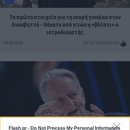
Τα πρώτα στοιχεία για τη νεκρή γυναίκα στον
Λυκαβηττό - Θάνατο από πτώση «βλέπει» ο
ιατροδικαστής
08.08.2026
ΚΏΣΤΑΣ ΠΑΠΑΔΌΠΟΥΛΟΣ
Flash.gr -
Do Not Process My Personal Information