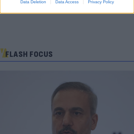
Data Deletion
Data Access
Privacy Policy
FLASH FOCUS