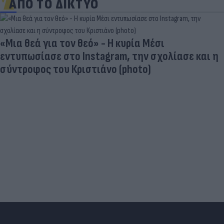
ΑΠΟ ΤΟ ΔΙΚΤΥΟ
Στη «δίνη» του υπερτουρισμού τα Κουφονήσια:
Από «απάτητος» παράδεισος σε... κοσμοπολίτικο
νησί