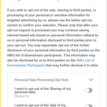
If you wish to opt-out of the sale, sharing to third parties, or
processing of your personal or sensitive information for
targeted advertising by us, please use the below opt-out
section to confirm your selection. Please note that after your
opt-out request is processed you may continue seeing
interest-based ads based on personal information utilized by
us or personal information disclosed to third parties prior to
your opt-out. You may separately opt-out of the further
disclosure of your personal information by third parties on the
«Νονός της AI» προειδοποιεί: Σε λίγο δεν θα
IAB’s list of downstream participants. This information may
μπορούμε να «ξεπεράσουμε» νοητικά την
also be disclosed by us to third parties on the
IAB’s List of
Τεχνητή Νοημοσύνη
Downstream Participants
that may further disclose it to other
third parties.
08.08.2026
ΧΡΙΣΤΌΔΟΥΛΟΣ ΣΚΟΎΝΤΑΣ
Please note that this website/app uses one or more Google
Personal Data Processing Opt Outs
services and may gather and store information including but
not limited to your visit or usage behaviour. You may click to
I want to opt-out of the Sharing of my
personal data.
grant or deny consent to Google and its third-party tags to
Opted In
use your data for below specified purposes in below Google
consent section.
I want to opt-out of the Sale of my