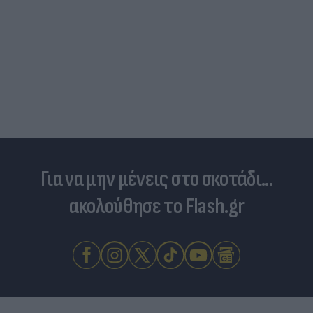
Νέο εμφύτευμα για τον καρκίνο των ωοθηκών
χορηγεί θεραπεία και "κατασκοπεύει" τον όγκο
Για να μην μένεις στο σκοτάδι...
ακολούθησε το Flash.gr