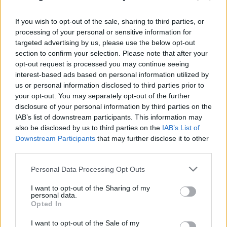
If you wish to opt-out of the sale, sharing to third parties, or
processing of your personal or sensitive information for
Δολοφονία Βρετανίδας στην Κυψέλη: Στη
targeted advertising by us, please use the below opt-out
φυλακή ο 26χρονος Αφγανός- Επικαλέστηκε το
section to confirm your selection. Please note that after your
opt-out request is processed you may continue seeing
δικαίωμα της σιωπής
interest-based ads based on personal information utilized by
06.08.2026
us or personal information disclosed to third parties prior to
your opt-out. You may separately opt-out of the further
disclosure of your personal information by third parties on the
IAB’s list of downstream participants. This information may
also be disclosed by us to third parties on the
IAB’s List of
Downstream Participants
that may further disclose it to other
third parties.
Please note that this website/app uses one or more Google
Personal Data Processing Opt Outs
services and may gather and store information including but
not limited to your visit or usage behaviour. You may click to
I want to opt-out of the Sharing of my
personal data.
grant or deny consent to Google and its third-party tags to
Opted In
use your data for below specified purposes in below Google
consent section.
I want to opt-out of the Sale of my