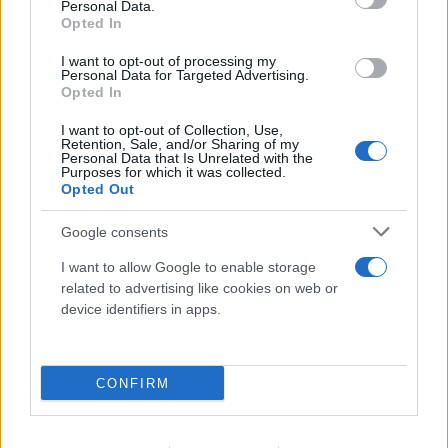
Personal Data.
Όταν οι φλόγες αλλάζουν ζωές: Οι επώνυμοι που
Opted In
είδαν τους κόπους μιας ζωής να γίνονται στάχτη
I want to opt-out of processing my
Personal Data for Targeted Advertising.
06.08.2026
Opted In
I want to opt-out of Collection, Use,
Retention, Sale, and/or Sharing of my
Personal Data that Is Unrelated with the
Purposes for which it was collected.
Opted Out
Google consents
I want to allow Google to enable storage
related to advertising like cookies on web or
device identifiers in apps.
ΑΝΤΑΠΟΚΡΙΣΗ ΗΠΑ
ΔΗΜΉΤΡΗΣ ΣΟΥΛΤΟΓΙΆΝΝΗΣ
ΗΠΑ: Επιτροπή της Γερουσίας ψήφισε την
CONFIRM
παραπομπή του Άντονι Φάουτσι για
περιφρόνηση του Κογκρέσου