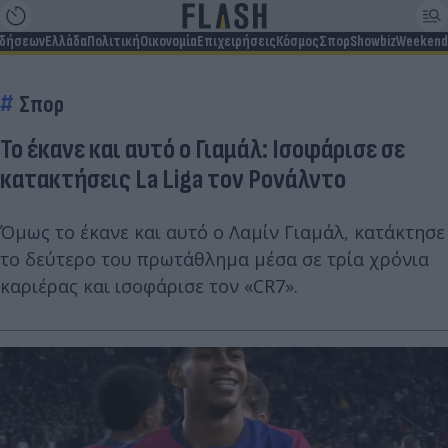
ιδήσεων
Ελλάδα
Πολιτική
Οικονομία
Επιχειρήσεις
Κόσμος
Σπορ
Showbiz
Weekend
Σπορ
Το έκανε και αυτό ο Γιαμάλ: Ισοφάρισε σε
κατακτήσεις La Liga τον Ρονάλντο
Όμως το έκανε και αυτό ο Λαμίν Γιαμάλ, κατάκτησε
το δεύτερο του πρωτάθλημα μέσα σε τρία χρόνια
καριέρας και ισοφάρισε τον «CR7».