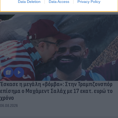
Data Deletion
Data Access
Privacy Policy
06.08.2026
Έσκασε η μεγάλη «βόμβα»: Στην Τραμπζονσπόρ
επίσημα ο Μοχάμεντ Σαλάχ με 17 εκατ. ευρώ το
χρόνο
06.08.2026