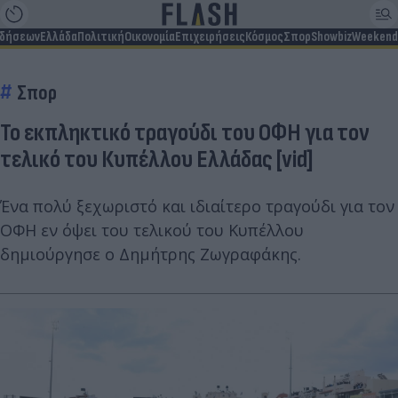
ιδήσεων
Ελλάδα
Πολιτική
Οικονομία
Επιχειρήσεις
Κόσμος
Σπορ
Showbiz
Weekend
Σπορ
Το εκπληκτικό τραγούδι του ΟΦΗ για τον
τελικό του Κυπέλλου Ελλάδας [vid]
Ένα πολύ ξεχωριστό και ιδιαίτερο τραγούδι για τον
ΟΦΗ εν όψει του τελικού του Κυπέλλου
δημιούργησε ο Δημήτρης Ζωγραφάκης.