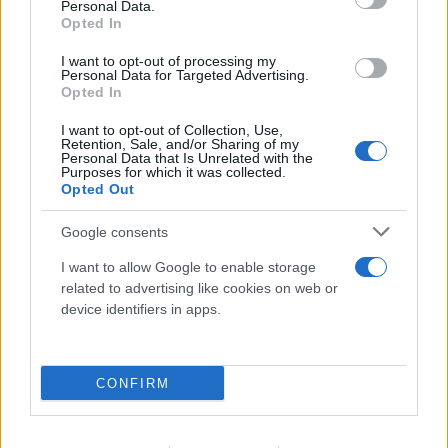
Personal Data.
Opted In
I want to opt-out of processing my
Personal Data for Targeted Advertising.
Opted In
I want to opt-out of Collection, Use,
Retention, Sale, and/or Sharing of my
Personal Data that Is Unrelated with the
Καύσιμα: «Καίνε» οι τιμές εν μέσω διακοπών -
Purposes for which it was collected.
Opted Out
Γιατί δεν πέφτουν και πότε μπορεί να έρθει
αποκλιμάκωση
Google consents
07.08.2026
I want to allow Google to enable storage
related to advertising like cookies on web or
device identifiers in apps.
CONFIRM