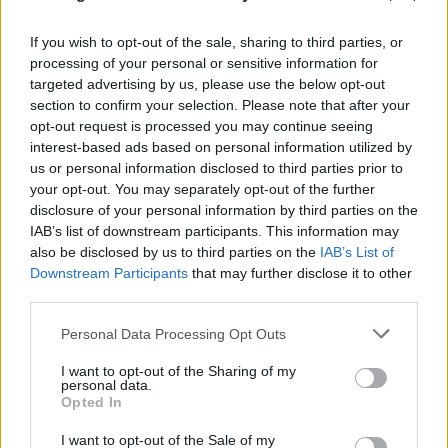
If you wish to opt-out of the sale, sharing to third parties, or
processing of your personal or sensitive information for
targeted advertising by us, please use the below opt-out
section to confirm your selection. Please note that after your
opt-out request is processed you may continue seeing
interest-based ads based on personal information utilized by
us or personal information disclosed to third parties prior to
your opt-out. You may separately opt-out of the further
disclosure of your personal information by third parties on the
IAB’s list of downstream participants. This information may
also be disclosed by us to third parties on the
IAB’s List of
Λένα Σαμαρά: Σε κλίμα συγκίνησης το ετήσιο
Downstream Participants
that may further disclose it to other
μνημόσυνο για την κόρη του Αντώνη Σαμαρά
third parties.
07.08.2026
Please note that this website/app uses one or more Google
Personal Data Processing Opt Outs
services and may gather and store information including but
not limited to your visit or usage behaviour. You may click to
I want to opt-out of the Sharing of my
personal data.
grant or deny consent to Google and its third-party tags to
Opted In
use your data for below specified purposes in below Google
consent section.
I want to opt-out of the Sale of my