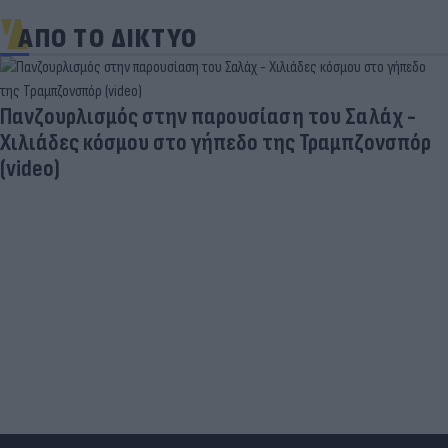
ΑΠΟ ΤΟ ΔΙΚΤΥΟ
Τιμές καυσίμων: «Πονοκέφαλος» το φουλάρισμα
του ρεζερβουάρ για τους αδειούχους του
Αυγούστου