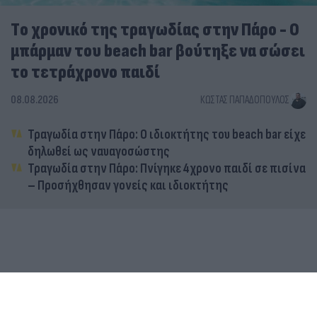
Tο χρονικό της τραγωδίας στην Πάρο - Ο
μπάρμαν του beach bar βούτηξε να σώσει
το τετράχρονο παιδί
08.08.2026
ΚΏΣΤΑΣ ΠΑΠΑΔΌΠΟΥΛΟΣ
Τραγωδία στην Πάρο: Ο ιδιοκτήτης του beach bar είχε
δηλωθεί ως ναυαγοσώστης
Τραγωδία στην Πάρο: Πνίγηκε 4χρονο παιδί σε πισίνα
– Προσήχθησαν γονείς και ιδιοκτήτης