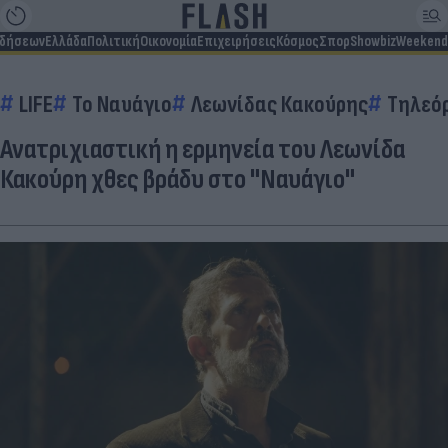
ιδήσεων
Ελλάδα
Πολιτική
Οικονομία
Επιχειρήσεις
Κόσμος
Σπορ
Showbiz
Weekend
LIFE
Το Ναυάγιο
Λεωνίδας Κακούρης
Τηλεό
Ανατριχιαστική η ερμηνεία του Λεωνίδα
Κακούρη χθες βράδυ στο "Ναυάγιο"