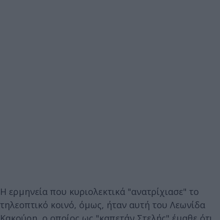
Η ερμηνεία που κυριολεκτικά "ανατρίχιασε" το
τηλεοπτικό κοινό, όμως, ήταν αυτή του Λεωνίδα
Κακούρη, ο οποίος ως "καπετάν Στελής" έμαθε ότι