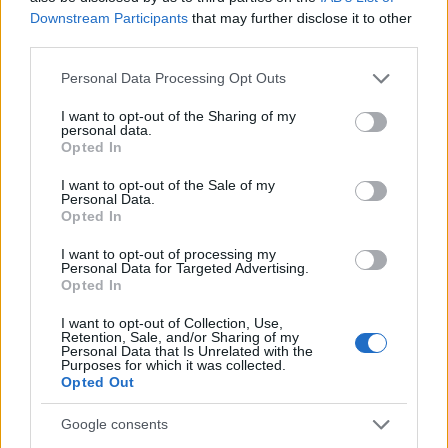
media αφού πολλοί ήταν εκείνοι που μπήκαν στη
Downstream Participants
that may further disclose it to other
διαδικασία να τον αποθεώσουν με τις αναρτήσεις
third parties.
τους.
Please note that this website/app uses one or more Google
Personal Data Processing Opt Outs
services and may gather and store information including but
not limited to your visit or usage behaviour. You may click to
I want to opt-out of the Sharing of my
personal data.
grant or deny consent to Google and its third-party tags to
Opted In
use your data for below specified purposes in below Google
consent section.
I want to opt-out of the Sale of my
Personal Data.
Opted In
I want to opt-out of processing my
Personal Data for Targeted Advertising.
Opted In
I want to opt-out of Collection, Use,
Retention, Sale, and/or Sharing of my
Personal Data that Is Unrelated with the
Purposes for which it was collected.
Opted Out
Google consents