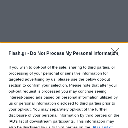
Flash.gr -
Do Not Process My Personal Information
If you wish to opt-out of the sale, sharing to third parties, or
processing of your personal or sensitive information for
targeted advertising by us, please use the below opt-out
Πονάμε και εμείς μαζί του 😭😭 💔
#Navagio
section to confirm your selection. Please note that after your
pic.twitter.com/TSjsA0FqR7
opt-out request is processed you may continue seeing
interest-based ads based on personal information utilized by
— 𝙽𝚊𝚗𝚌𝚢 ☆ (@athanasia_98)
October 18, 2023
us or personal information disclosed to third parties prior to
your opt-out. You may separately opt-out of the further
Η στιγμή της αναγνώρισης της σορού της, ειδικά,
disclosure of your personal information by third parties on the
IAB’s list of downstream participants. This information may
καθήλωσε και "καταχειροκροτήθηκε" και στα social
also be disclosed by us to third parties on the
IAB’s List of