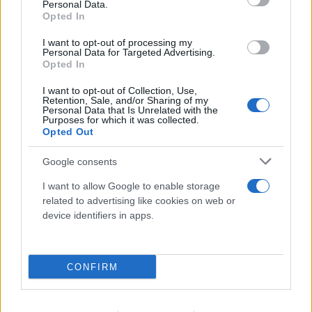
Personal Data.
Opted In
I want to opt-out of processing my
Personal Data for Targeted Advertising.
Opted In
I want to opt-out of Collection, Use,
Retention, Sale, and/or Sharing of my
Personal Data that Is Unrelated with the
Purposes for which it was collected.
Opted Out
Google consents
I want to allow Google to enable storage
related to advertising like cookies on web or
Η χαμηλή στάθμη του Δούναβη στη
device identifiers in apps.
Βουλγαρία αποκάλυψε τη γέφυρα του
Μεγάλου Κωνσταντίνου
CONFIRM
06.08.2026