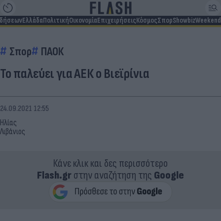
ιδήσεων
Ελλάδα
Πολιτική
Οικονομία
Επιχειρήσεις
Κόσμος
Σπορ
Showbiz
Weekend
Σπορ
ΠΑΟΚ
Το παλεύει για ΑΕΚ ο Βιεϊρίνια
24.09.2021 12:55
Ηλίας
Λιβάνιος
Κάνε κλικ και δες περισσότερο
Flash.gr
στην αναζήτηση της
Google