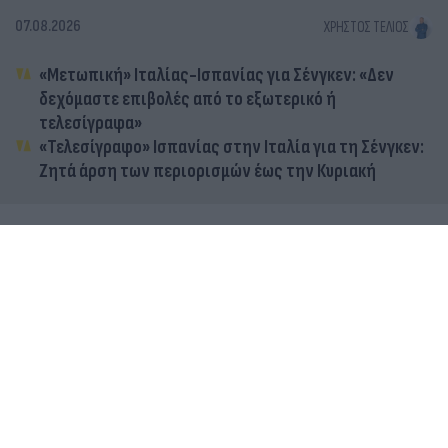
07.08.2026
ΧΡΉΣΤΟΣ ΤΈΛΙΟΣ
«Μετωπική» Ιταλίας-Ισπανίας για Σένγκεν: «Δεν
δεχόμαστε επιβολές από το εξωτερικό ή
τελεσίγραφα»
«Τελεσίγραφο» Ισπανίας στην Ιταλία για τη Σένγκεν:
Ζητά άρση των περιορισμών έως την Κυριακή