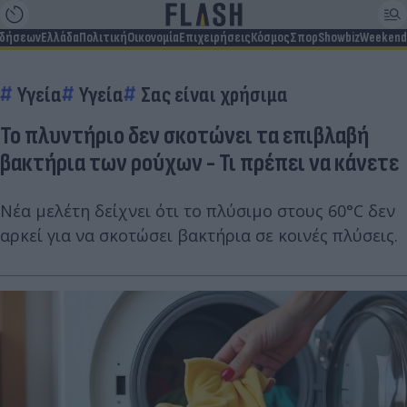
ιδήσεων
Ελλάδα
Πολιτική
Οικονομία
Επιχειρήσεις
Κόσμος
Σπορ
Showbiz
Weekend
Υγεία
Υγεία
Σας είναι χρήσιμα
Το πλυντήριο δεν σκοτώνει τα επιβλαβή
βακτήρια των ρούχων - Τι πρέπει να κάνετε
Νέα μελέτη δείχνει ότι το πλύσιμο στους 60°C δεν
αρκεί για να σκοτώσει βακτήρια σε κοινές πλύσεις.