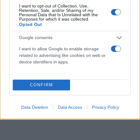
πρόσθετα όπως λευκαντικό με βάση το οξυγόνο ή
I want to opt-out of Collection, Use,
το υπεροξείδιο του υδρογόνου.
Retention, Sale, and/or Sharing of my
Personal Data that Is Unrelated with the
Purposes for which it was collected.
Opted Out
Η απολύμανση του πλυντηρίου τουλάχιστον μία
φορά τον μήνα είναι επίσης κρίσιμη. Αυτό μπορεί
Google consents
να γίνει με τη χρήση εξειδικευμένων καθαριστικών
I want to allow Google to enable storage
ή απλά εκτελώντας ένα άδειο κύκλο στους 90°C με
related to advertising like cookies on web or
λίγο ξίδι ή χλωρίνη, ανάλογα με τις οδηγίες του
device identifiers in apps.
κατασκευαστή. Έτσι αποφεύγεται η δημιουργία
βιοφίλμ στο εσωτερικό του κάδου, όπου
συσσωρεύονται βακτήρια και μούχλα.
CONFIRM
Data Deletion
Data Access
Privacy Policy