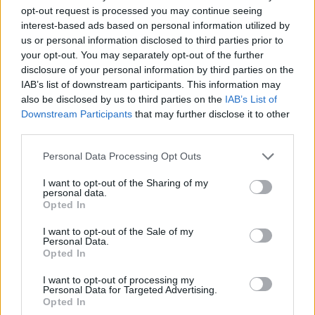
παρουσία
opt-out request is processed you may continue seeing
Staphylococcus aureus
,
E. coli
και
interest-based ads based on personal information utilized by
Pseudomonas aeruginosa
σε ρούχα που
us or personal information disclosed to third parties prior to
θεωρούνταν καθαρά. Τα βακτήρια αυτά, αν
your opt-out. You may separately opt-out of the further
επιμείνουν, μπορούν να προκαλέσουν δερματικές
disclosure of your personal information by third parties on the
IAB’s list of downstream participants. This information may
λοιμώξεις, ουρολοιμώξεις ή ακόμα και πιο σοβαρές
also be disclosed by us to third parties on the
IAB’s List of
καταστάσεις σε ανοσοκατεσταλμένα άτομα.
Downstream Participants
that may further disclose it to other
third parties.
Προληπτικά μέτρα για υγιεινή και προστασία
Please note that this website/app uses one or more Google
Personal Data Processing Opt Outs
services and may gather and store information including but
Τι προτείνουν οι ειδικοί; Να πλένουμε τα ρούχα
not limited to your visit or usage behaviour. You may click to
I want to opt-out of the Sharing of my
personal data.
grant or deny consent to Google and its third-party tags to
τουλάχιστον μία φορά στους 90°C, ειδικά εάν
Opted In
use your data for below specified purposes in below Google
πρόκειται για ρούχα που φοριούνται σε χώρους με
consent section.
I want to opt-out of the Sale of my
αυξημένο μικροβιακό φορτίο, όπως νοσοκομεία,
Personal Data.
Opted In
γυμναστήρια ή παιδικούς σταθμούς. Επιπλέον,
είναι σημαντικό να χρησιμοποιούμε
I want to opt-out of processing my
Personal Data for Targeted Advertising.
απορρυπαντικά με απολυμαντική δράση ή
Opted In