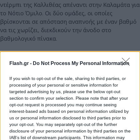
ντέρμπι της Καλλιθέας απέναντι στην Καλαμάτα για
το Νότιο Όμιλο. Οι δύο ομάδες, οι οποίες
βρίσκονται σε απόσταση αναπνοής με έναν βαθμό
να τις χωρίζει, διεκδικούν την άνοδο στο
βαθμολογικό πίνακα.
Η συνέχεια θα δοθεί την Δευτέρα 11 Δεκεμβρίου
Flash.gr -
Do Not Process My Personal Information
στις 15:00 με την ΑΕΛ, που βρίσκεται στην 2η θέση
της κατάταξης του Βορείου ομίλου, να υποδέχεται
If you wish to opt-out of the sale, sharing to third parties, or
τον Απόλλωνα Πόντου, ο οποίος παλεύει για την
processing of your personal or sensitive information for
παραμονή του στην κατηγορία.
targeted advertising by us, please use the below opt-out
section to confirm your selection. Please note that after your
opt-out request is processed you may continue seeing
interest-based ads based on personal information utilized by
us or personal information disclosed to third parties prior to
your opt-out. You may separately opt-out of the further
disclosure of your personal information by third parties on the
IAB’s list of downstream participants. This information may