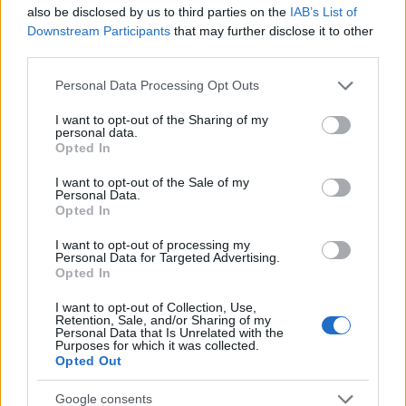
also be disclosed by us to third parties on the
IAB’s List of
Downstream Participants
that may further disclose it to other
third parties.
Please note that this website/app uses one or more Google
Personal Data Processing Opt Outs
services and may gather and store information including but
not limited to your visit or usage behaviour. You may click to
I want to opt-out of the Sharing of my
personal data.
grant or deny consent to Google and its third-party tags to
Opted In
use your data for below specified purposes in below Google
consent section.
I want to opt-out of the Sale of my
Personal Data.
Opted In
I want to opt-out of processing my
Personal Data for Targeted Advertising.
Opted In
I want to opt-out of Collection, Use,
Retention, Sale, and/or Sharing of my
Personal Data that Is Unrelated with the
Purposes for which it was collected.
Opted Out
Google consents