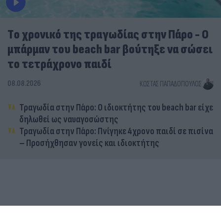
Tο χρονικό της τραγωδίας στην Πάρο - Ο
μπάρμαν του beach bar βούτηξε να σώσει
το τετράχρονο παιδί
08.08.2026
ΚΏΣΤΑΣ ΠΑΠΑΔΌΠΟΥΛΟΣ
Τραγωδία στην Πάρο: Ο ιδιοκτήτης του beach bar είχε
δηλωθεί ως ναυαγοσώστης
Τραγωδία στην Πάρο: Πνίγηκε 4χρονο παιδί σε πισίνα
– Προσήχθησαν γονείς και ιδιοκτήτης