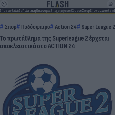
ιδήσεων
Ελλάδα
Πολιτική
Οικονομία
Επιχειρήσεις
Κόσμος
Σπορ
Showbiz
Weekend
Σπορ
Ποδόσφαιρο
Action 24
Super League 
Το πρωτάθλημα της Superleague 2 έρχεται
αποκλειστικά στο ACTION 24