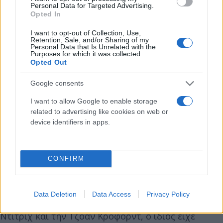
Personal Data for Targeted Advertising.
Opted In
Το 1983 κάνει την τελευταία του εμφάνιση στο
I want to opt-out of Collection, Use,
θέατρο με τον «Αρχιμάστορα Σόλνε» του Ερρίκου
Retention, Sale, and/or Sharing of my
Personal Data that Is Unrelated with the
Ίψεν, με πρωταγωνίστρια τη νεαρή και γοητευτική
Purposes for which it was collected.
Opted Out
Δέσποινα Γερουλάνου.
Google consents
Το 1993 πραγματοποιεί την τελευταία του
I want to allow Google to enable storage
εμφάνιση στη σκηνή του Μεγάρου Μουσικής
related to advertising like cookies on web or
Αθηνών, διαβάζοντας το μουσικό παραμύθι «Ο
device identifiers in apps.
Πέτρος και ο Λύκος» του Σεργκέι Προκόφιεφ
CONFIRM
Ο κινηματογράφος
Αν και είχε κινηματογραφικά είδωλα, όπως την
Data Deletion
Data Access
Privacy Policy
Γκρέτα Γκάρμπο, τον Κλαρκ Γκέιμπλ, την Μάρλεν
Ντίτριχ και την Τζόαν Κροφορντ, ο ίδιος είχε