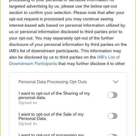
στην Αίγυπτο, στην Κωνσταντινούπολη και στην
targeted advertising by us, please use the below opt-out
Κύπρο.
section to confirm your selection. Please note that after your
opt-out request is processed you may continue seeing
interest-based ads based on personal information utilized by
Το 1959, μετά το χωρισμό του με την Λαμπέτη, ο
us or personal information disclosed to third parties prior to
Χορν συγκροτεί μόνος του θίασο στο θέατρο
your opt-out. You may separately opt-out of the further
Κεντρικόν, και μέχρι το 1984 εμφανίζεται σε
disclosure of your personal information by third parties on the
IAB’s list of downstream participants. This information may
θρυλικές παραστάσεις όπως στην «Οδό Ονείρων»
also be disclosed by us to third parties on the
IAB’s List of
(1962) του Μάνου Χατζιδάκι, όπου τραγούδησε το
Downstream Participants
that may further disclose it to other
«Ηθοποιός σημαίνει φως». Στη θεατρική του πορεία
third parties.
σφράγισε με την προσωπική τέχνη του έργα του
Please note that this website/app uses one or more Google
Personal Data Processing Opt Outs
Σαίξπηρ όπως: «Δωδεκάτη Νύκτα», «Ριχάρδος Β’»,
services and may gather and store information including but
«Ριχάρδος Γ’», «Άμλετ», «Τίμων ο Αθηναίος», αλλά
not limited to your visit or usage behaviour. You may click to
I want to opt-out of the Sharing of my
personal data.
grant or deny consent to Google and its third-party tags to
και πολλές άλλες ακόμα παραστάσεις, όπως το
Opted In
use your data for below specified purposes in below Google
«Ημερολόγιο ενός Τρελού» (Γκόγκολ), «Ιβάνωφ»
consent section.
I want to opt-out of the Sale of my
(Τσέχωφ), «Ερρίκος Δ’» (Πιραντέλο), «Ο
Personal Data.
Opted In
Ανθρωπάκος» (Δημήτρης Χορν), «Το Αβγό»
(Φελισιέν Μαρσώ), «Σλουθ» (Άντονι Σάφφερ), κ.α
I want to opt-out of processing my