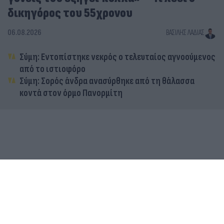
δικηγόρος του 55χρονου
06.08.2026
ΒΑΣΊΛΗΣ ΛΑΔΙΆΣ
Σύμη: Εντοπίστηκε νεκρός ο τελευταίος αγνοούμενος
από το ιστιοφόρο
Σύμη: Σορός άνδρα ανασύρθηκε από τη θάλασσα
κοντά στον όρμο Πανορμίτη