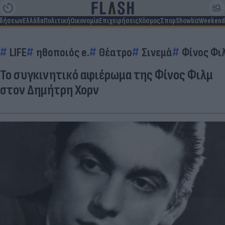
ιδήσεων
Ελλάδα
Πολιτική
Οικονομία
Επιχειρήσεις
Κόσμος
Σπορ
Showbiz
Weekend
LIFE
ηθοποιός e.
Θέατρο
Σινεμά
Φίνος Φι
Το συγκινητικό αφιέρωμα της Φίνος Φιλμ
στον Δημήτρη Χορν