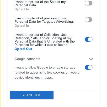
consent section.
I want to opt-out of the Sale of my
Personal Data.
Opted In
I want to opt-out of processing my
Personal Data for Targeted Advertising.
Opted In
I want to opt-out of Collection, Use,
Retention, Sale, and/or Sharing of my
Hellas Rally Raid
Personal Data that Is Unrelated with the
Purposes for which it was collected.
Opted Out
Το Hellas Rally Raid είναι ένας αγώνας ράλι που
συγκεντρώνει στην Ελλάδα κάθε χρόνο πολλές
Google consents
διεθνείς συμμετοχές. Η διοργάνωση του 2024 θα
I want to allow Google to enable storage
διεξαχθεί από τις 27 Μαΐου ως τις 2 Ιουνίου με
related to advertising like cookies on web or
αφετηρία τη μαρίνα της Ιτέας και διαδρομές που
device identifiers in apps.
κατά κύριο λόγο θα διατρέξουν τη Στερεά Ελλάδα
στο τρίγωνο Ναύπακτος-Καρπενήσι-Λαμία, ενώ θα
CONFIRM
κάνει και ένα ημερήσιο πέρασμα στην
Πελοπόννησο.