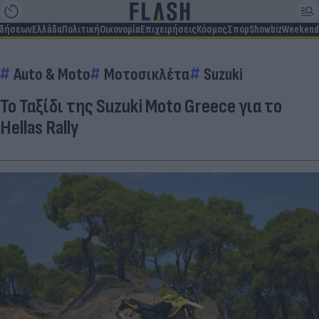
ιδήσεων
Ελλάδα
Πολιτική
Οικονομία
Επιχειρήσεις
Κόσμος
Σπορ
Showbiz
Weekend
Auto & Moto
Μοτοσικλέτα
Suzuki
Το Ταξίδι της Suzuki Moto Greece για το
Hellas Rally