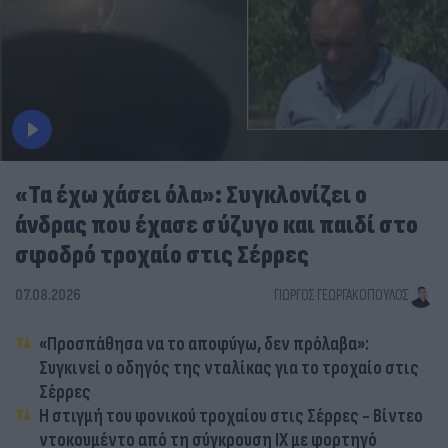
«Τα έχω χάσει όλα»: Συγκλονίζει ο
άνδρας που έχασε σύζυγο και παιδί στο
σφοδρό τροχαίο στις Σέρρες
07.08.2026
ΓΙΏΡΓΟΣ ΓΕΩΡΓΑΚΌΠΟΥΛΟΣ
«Προσπάθησα να το αποφύγω, δεν πρόλαβα»:
Συγκινεί ο οδηγός της νταλίκας για το τροχαίο στις
Σέρρες
Η στιγμή του φονικού τροχαίου στις Σέρρες - Βίντεο
ντοκουμέντο από τη σύγκρουση ΙΧ με φορτηγό