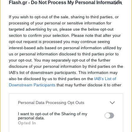
Flash.gr -
Do Not Process My Personal Information
If you wish to opt-out of the sale, sharing to third parties, or
processing of your personal or sensitive information for
Ο Πάνος Κακολύρης
targeted advertising by us, please use the below opt-out
section to confirm your selection. Please note that after your
Για όσους δεν τον γνωρίζουν ο Πάνος Κακολύρης
opt-out request is processed you may continue seeing
interest-based ads based on personal information utilized by
κατέκτησε το 2023 το Πανελλήνιο Πρωτάθλημα
us or personal information disclosed to third parties prior to
Enduro καθώς αναδείχθηκε πρώτος με διαφορά
your opt-out. You may separately opt-out of the further
στη γενική κατάταξη της EGP, ενώ αναδείχθηκε
disclosure of your personal information by third parties on the
πρωταθλητής και στην κατηγορία Ε3 όπου
IAB’s list of downstream participants. This information may
also be disclosed by us to third parties on the
IAB’s List of
συμμετέχει με μοτοσυκλέτα της Beta.
Downstream Participants
that may further disclose it to other
third parties.
Please note that this website/app uses one or more Google
Personal Data Processing Opt Outs
services and may gather and store information including but
not limited to your visit or usage behaviour. You may click to
I want to opt-out of the Sharing of my
personal data.
grant or deny consent to Google and its third-party tags to
Opted In
use your data for below specified purposes in below Google